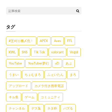
タグ
#芝刈り機〆危！
APEX
Aves
FFL
KWL
SNS
Tik Tok
valorant
Vogel
YouTube
YouTuber夢幻
αD
あぶ
うまい
ちょむまろ
ふぇいたん
まろ
アップロード
カメラ付き携帯電話
キル集
ゲーム
コミュニティ
チャンネル
デス集
ネタ枠
バズる