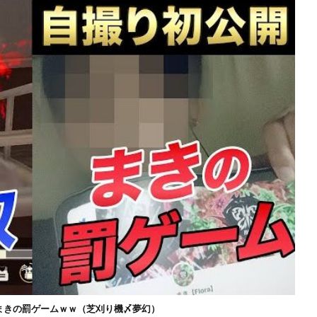
まきの罰ゲームｗｗ（芝刈り機〆夢幻）