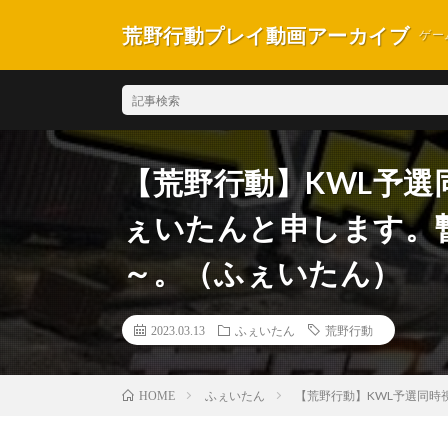
荒野行動プレイ動画アーカイブ
ゲー
【荒野行動】KWL予選同
ぇいたんと申します。
～。（ふぇいたん）
2023.03.13
ふぇいたん
荒野行動
ふぇいたん
【荒野行動】KWL予選同時
HOME