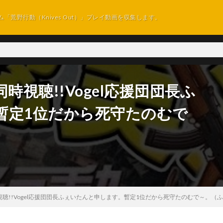
ム「荒野行動（Knives Out）」プレイ動画を収集します。
時視聴!!Vogel応援団団長ふ
暫定1位だから死守たのむで
視聴!!Vogel応援団団長ふぇいたんと申します。暫定1位だから死守たのむで～。（