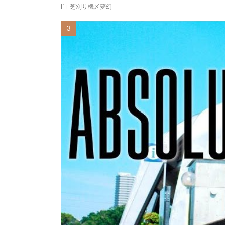
芝刈り機〆夢幻