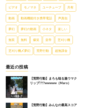
ビデオ
モノマネ
ユーチューブ
共有
動画
動画機能付き携帯電話
声真似
夢幻
夢幻の動画
小ネタ
楽しい
無双
無料
爆笑
皇帝
芝刈り機
芝刈り機〆夢幻
荒野行動
超無課金
最近の投稿
【荒野行動】まろも唸る激ウマク
リップ!?!?wwwww（Maro）
【荒野行動】みんなの最高スコア