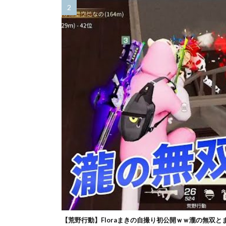
【荒野行動】Floraまきの自撮り初公開ｗｗ瀧の無双と