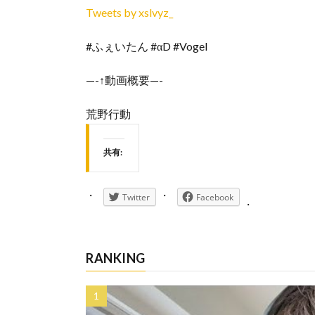
Tweets by xslvyz_
#ふぇいたん #αD #Vogel
—-↑動画概要—-
荒野行動
共有:
Twitter
Facebook
RANKING