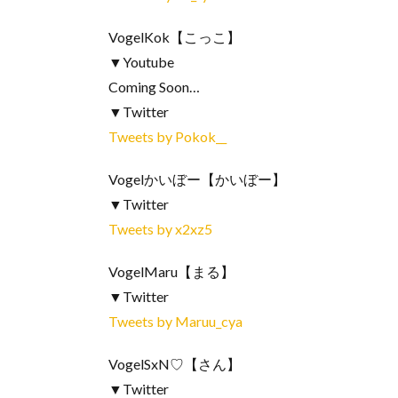
VogelKok【こっこ】
▼Youtube
Coming Soon…
▼Twitter
Tweets by Pokok__
Vogelかいぼー【かいぼー】
▼Twitter
Tweets by x2xz5
VogelMaru【まる】
▼Twitter
Tweets by Maruu_cya
VogelSxN♡【さん】
▼Twitter