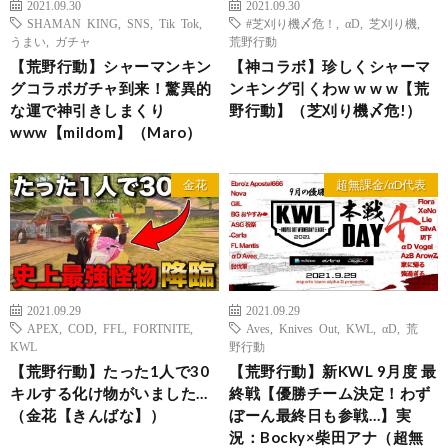
2021.09.30
2021.09.30
SHAMAN KING
,
SNS
,
Tik Tok
,
#芝刈り機〆危！
,
αD
,
芝刈り機
,
うまい
,
ガチャ
荒野行動
【荒野行動】シャーマンキン
【神コラボ】珍しくシャーマ
グコラボガチャ到来！驚異的
ンキング引くわw w w w【荒
な運で神引きしまくり
野行動】（芝刈り機〆危!）
www【mildom】（Maro）
金花
超無課金/αD代表
2021.09.29
2021.09.29
APEX
,
COD
,
FFL
,
FORTNITE
,
Aves
,
Knives Out
,
KWL
,
αD
,
荒
KWL
野行動
【荒野行動】たった1人で30
【荒野行動】新KWL 9月度 最
キルする化け物がいました…
終戦【優勝チーム決定！わず
（金花【きんばな】）
ぼーん最終日も参戦…】実
況：Bocky×柴田アナ（超無