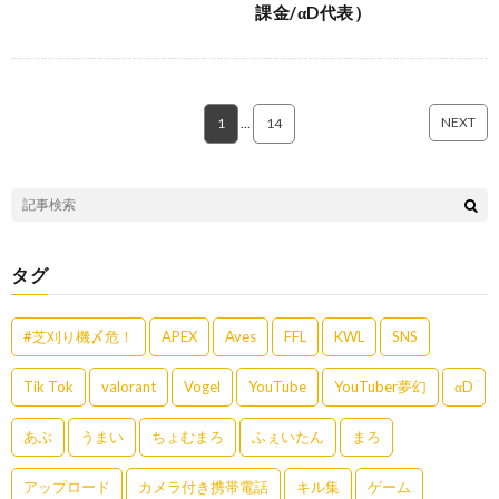
課金/αD代表）
NEXT
1
…
14
タグ
#芝刈り機〆危！
APEX
Aves
FFL
KWL
SNS
Tik Tok
valorant
Vogel
YouTube
YouTuber夢幻
αD
あぶ
うまい
ちょむまろ
ふぇいたん
まろ
アップロード
カメラ付き携帯電話
キル集
ゲーム