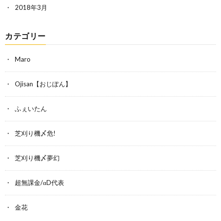
2018年3月
カテゴリー
Maro
Ojisan【おじぽん】
ふぇいたん
芝刈り機〆危!
芝刈り機〆夢幻
超無課金/αD代表
金花