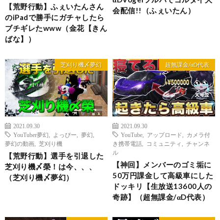
【荒野行動】ふぇいたんさん
会配信!!（ふぇいたん）
のiPadで勝手にガチャしたら
ブチギレたwww（金花【きん
ばな】）
芝刈り機〆夢幻
超無課金/αD代表
2021.09.30
2021.09.30
YouTuber夢幻
,
よっぴー
,
夢幻
,
YouTube
,
アップロード
,
カメラ付
夢幻の動画
,
芝刈り機
き携帯電話
,
コミュニティ
,
チャンネ
ル
【荒野行動】選手を引退した
【神回】メンバーのゴミ垢に
芝刈り機〆榮！は今、、、
50万円課金して高級車にした
（芝刈り機〆夢幻）
ドッキリ【生放送13600人の
奇跡】（超無課金/αD代表）