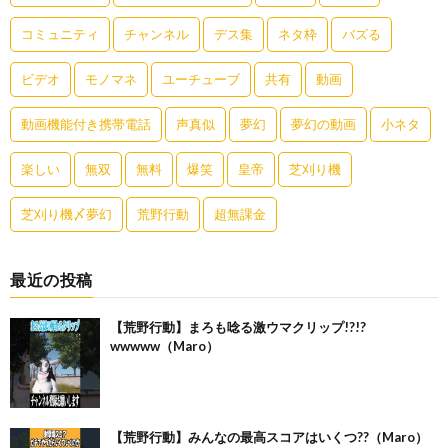
コミュニティ
チャンネル
デス集
ネタ枠
バズる
ビデオ
モノマネ
ユーチューブ
共有
動画
動画機能付き携帯電話
声真似
夢幻
夢幻の動画
小ネタ
楽しい
無双
無料
爆笑
皇帝
芝刈り機
芝刈り機〆夢幻
荒野行動
超無課金
最近の投稿
【荒野行動】まろも唸る激ウマクリップ!?!?
wwwww（Maro）
【荒野行動】みんなの最高スコアはいくつ??（Maro）