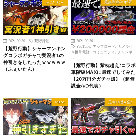
ふぇいたん
超無課金/αD代表
2021.09.30
荒野行動
2021.09.30
YouTube
,
アップロード
,
カメラ付
【荒野行動】シャーマンキン
き携帯電話
,
コミュニティ
,
チャンネ
グコラボガチャで実況者1の
ル
神引きをしたったｗｗｗｗｗ
【荒野行動】紫枕超え?コラボ
（ふぇいたん）
車階級MAXに最速でしてみた
【20万円分ガチャ爆】（超無
課金/αD代表）
Maro
芝刈り機〆危!