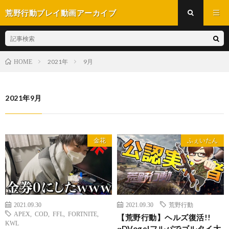
荒野行動プレイ動画アーカイブ
2021年
9月
HOME
2021年9月
金花
ふぇいたん
2021.09.30
2021.09.30
荒野行動
APEX
,
COD
,
FFL
,
FORTNITE
,
【荒野行動】ヘルズ復活!!
KWL
αDVogelフルパでゴルタイ大