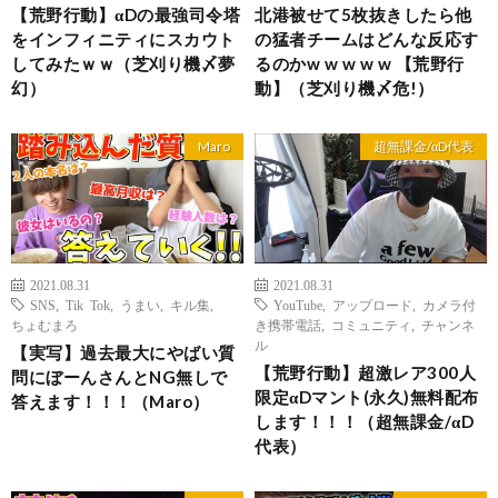
【荒野行動】αDの最強司令塔
北港被せて5枚抜きしたら他
をインフィニティにスカウト
の猛者チームはどんな反応す
してみたｗｗ（芝刈り機〆夢
るのかw w w w w 【荒野行
幻）
動】（芝刈り機〆危!）
Maro
超無課金/αD代表
2021.08.31
2021.08.31
SNS
,
Tik Tok
,
うまい
,
キル集
,
YouTube
,
アップロード
,
カメラ付
ちょむまろ
き携帯電話
,
コミュニティ
,
チャンネ
ル
【実写】過去最大にやばい質
【荒野行動】超激レア300人
問にぼーんさんとNG無しで
限定αDマント(永久)無料配布
答えます！！！（Maro）
します！！！（超無課金/αD
代表）