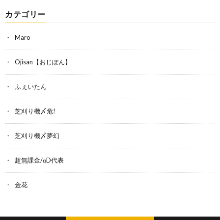
カテゴリー
Maro
Ojisan【おじぽん】
ふぇいたん
芝刈り機〆危!
芝刈り機〆夢幻
超無課金/αD代表
金花