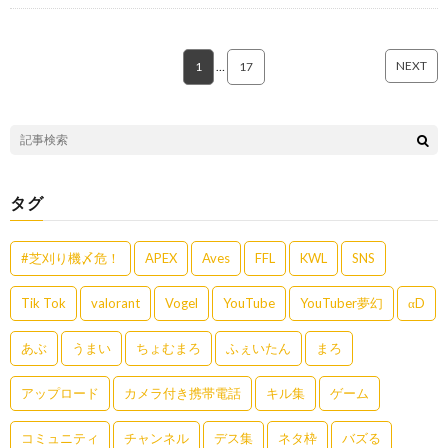
NEXT
1
…
17
タグ
#芝刈り機〆危！
APEX
Aves
FFL
KWL
SNS
Tik Tok
valorant
Vogel
YouTube
YouTuber夢幻
αD
あぶ
うまい
ちょむまろ
ふぇいたん
まろ
アップロード
カメラ付き携帯電話
キル集
ゲーム
コミュニティ
チャンネル
デス集
ネタ枠
バズる