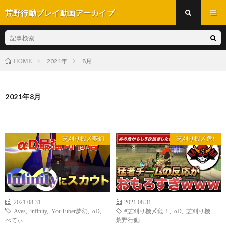
荒野行動プレイ動画アーカイブ
2021年
8月
HOME
2021年8月
芝刈り機〆夢幻
芝刈り機〆危!
2021.08.31
2021.08.31
Aves
,
infinity
,
YouTuber夢幻
,
αD
,
#芝刈り機〆危！
,
αD
,
芝刈り機
,
べてぃ
荒野行動