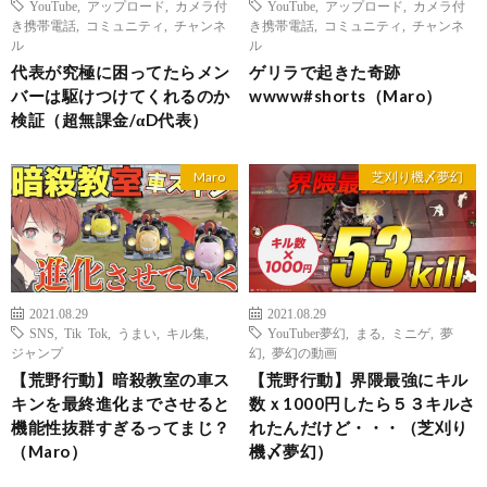
YouTube
,
アップロード
,
カメラ付
YouTube
,
アップロード
,
カメラ付
き携帯電話
,
コミュニティ
,
チャンネ
き携帯電話
,
コミュニティ
,
チャンネ
ル
ル
代表が究極に困ってたらメン
ゲリラで起きた奇跡
バーは駆けつけてくれるのか
wwww#shorts（Maro）
検証（超無課金/αD代表）
Maro
芝刈り機〆夢幻
2021.08.29
2021.08.29
SNS
,
Tik Tok
,
うまい
,
キル集
,
YouTuber夢幻
,
まる
,
ミニゲ
,
夢
ジャンプ
幻
,
夢幻の動画
【荒野行動】暗殺教室の車ス
【荒野行動】界隈最強にキル
キンを最終進化までさせると
数ｘ1000円したら５３キルさ
機能性抜群すぎるってまじ？
れたんだけど・・・（芝刈り
（Maro）
機〆夢幻）