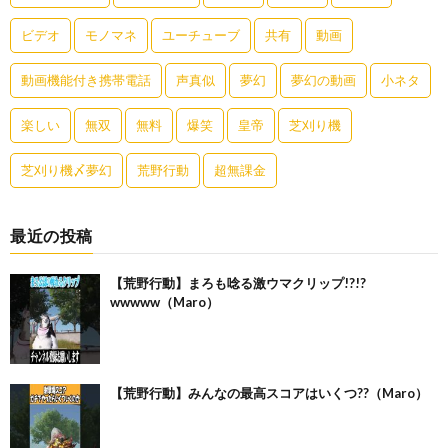
ビデオ
モノマネ
ユーチューブ
共有
動画
動画機能付き携帯電話
声真似
夢幻
夢幻の動画
小ネタ
楽しい
無双
無料
爆笑
皇帝
芝刈り機
芝刈り機〆夢幻
荒野行動
超無課金
最近の投稿
【荒野行動】まろも唸る激ウマクリップ!?!?
wwwww（Maro）
【荒野行動】みんなの最高スコアはいくつ??（Maro）