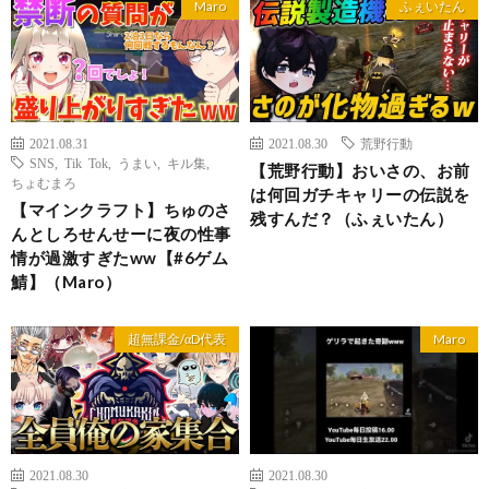
Maro
ふぇいたん
2021.08.31
2021.08.30
荒野行動
SNS
,
Tik Tok
,
うまい
,
キル集
,
【荒野行動】おいさの、お前
ちょむまろ
は何回ガチキャリーの伝説を
【マインクラフト】ちゅのさ
残すんだ？（ふぇいたん）
んとしろせんせーに夜の性事
情が過激すぎたww【#6ゲム
鯖】（Maro）
超無課金/αD代表
Maro
2021.08.30
2021.08.30