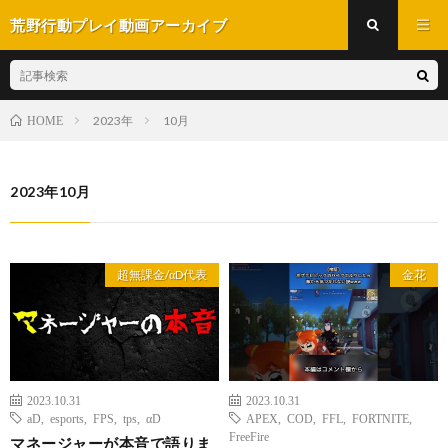
荒野行動プレイ動画アーカイブ
2023年
10月
HOME
2023年10月
超無課金/αD代表
金花
2023.10.31
2023.10.31
aD
,
esports
,
FPS
,
tps
,
αD
APEX
,
COD
,
FFL
,
FORTNITE
,
FreeFire
マネージャーが本音で語りま