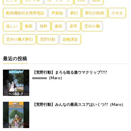
動画機能付き携帯電話
声真似
夢幻
夢幻の動画
小ネタ
楽しい
無双
無料
爆笑
皇帝
芝刈り機
芝刈り機〆夢幻
荒野行動
超無課金
最近の投稿
【荒野行動】まろも唸る激ウマクリップ!?!?
wwwww（Maro）
【荒野行動】みんなの最高スコアはいくつ??（Maro）