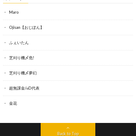
Maro
Ojisan【おじぽん】
ふぇいたん
芝刈り機〆危!
芝刈り機〆夢幻
超無課金/αD代表
金花
Back to Top