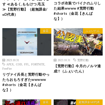
コラボ衣装でバイクのふりし
す ≪あるく,ももけつ,毛玉
た結果wwww #荒野行動
≫【荒野行動】（超無課金/
#shorts（金花【きんば
αD代表）
な】）
金花
ふぇいたん
2023.10.31
2023.10.31
荒野行動
APEX
,
COD
,
FFL
,
FORTNITE
,
【荒野行動】今月のノルマ達
FreeFire
成!!（ふぇいたん）
リヴァイ兵長と荒野行動やっ
たらおもろすぎたwwwww
#shorts（金花【きんば
な】）
金花
超無課金/αD代表