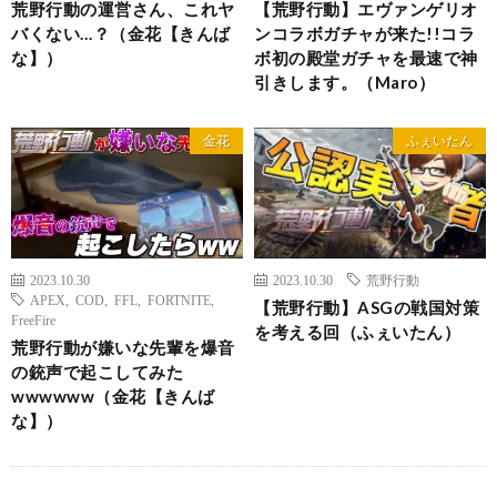
荒野行動の運営さん、これヤ
【荒野行動】エヴァンゲリオ
バくない…？（金花【きんば
ンコラボガチャが来た!!コラ
な】）
ボ初の殿堂ガチャを最速で神
引きします。（Maro）
金花
ふぇいたん
2023.10.30
2023.10.30
荒野行動
APEX
,
COD
,
FFL
,
FORTNITE
,
【荒野行動】ASGの戦国対策
FreeFire
を考える回（ふぇいたん）
荒野行動が嫌いな先輩を爆音
の銃声で起こしてみた
wwwwww（金花【きんば
な】）