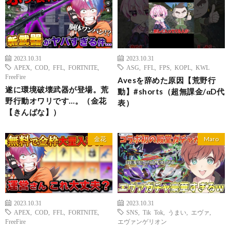
2023.10.31
2023.10.31
APEX
,
COD
,
FFL
,
FORTNITE
,
ASG
,
FFL
,
FPS
,
KOPL
,
KWL
FreeFire
Avesを辞めた原因【荒野行
遂に環境破壊武器が登場。荒
動】#shorts（超無課金/αD代
野行動オワリです…。（金花
表）
【きんばな】）
金花
Maro
2023.10.31
2023.10.31
APEX
,
COD
,
FFL
,
FORTNITE
,
SNS
,
Tik Tok
,
うまい
,
エヴァ
,
FreeFire
エヴァンゲリオン