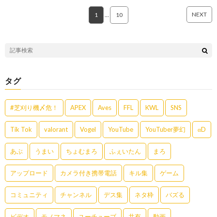
NEXT
1
…
10
タグ
#芝刈り機〆危！
APEX
Aves
FFL
KWL
SNS
Tik Tok
valorant
Vogel
YouTube
YouTuber夢幻
αD
あぶ
うまい
ちょむまろ
ふぇいたん
まろ
アップロード
カメラ付き携帯電話
キル集
ゲーム
コミュニティ
チャンネル
デス集
ネタ枠
バズる
ビデオ
モノマネ
ユーチューブ
共有
動画