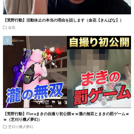
【荒野行動】活動休止の本当の理由を話します（金花【きんばな】）
金花
【荒野行動】Floraまきの自撮り初公開ｗｗ瀧の無双とまきの罰ゲームｗ
ｗ（芝刈り機〆夢幻）
芝刈り機〆夢幻