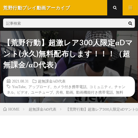
荒野行動プレイ動画アーカイブ
【荒野行動】超激レア300人限定αDマ
ント(永久)無料配布します！！！（超
無課金/αD代表）
2021.08.31
超無課金/αD代表
YouTube
,
アップロード
,
カメラ付き携帯電話
,
コミュニティ
,
チャン
ネル
,
ビデオ
,
ユーチューブ
,
共有
,
動画
,
動画機能付き携帯電話
,
無料
超無課金/αD代表
【荒野行動】超激レア300人限定αDマント
HOME