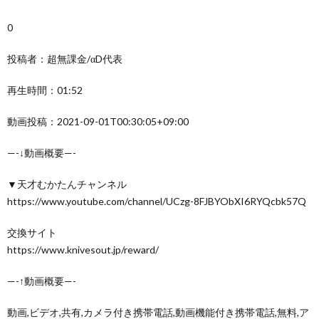
0
投稿者：超無課金/αD代表
再生時間：01:52
動画投稿：2021-09-01T00:30:05+09:00
—-↓動画概要—-
▼天才むかたんチャンネル
https://www.youtube.com/channel/UCzg-8FJBYObXI6RYQcbk57Q
交換サイト
https://www.knivesout.jp/reward/
—-↑動画概要—-
動画,ビデオ,共有,カメラ付き携帯電話,動画機能付き携帯電話,無料,ア