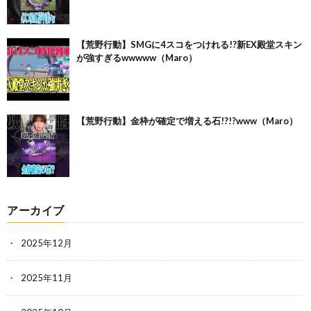
【荒野行動】SMGに4スコをつけれる!?新EX殿堂スキン
が強すぎるwwwww（Maro）
【荒野行動】金枠が確定で増える石!?!?www（Maro）
アーカイブ
2025年12月
2025年11月