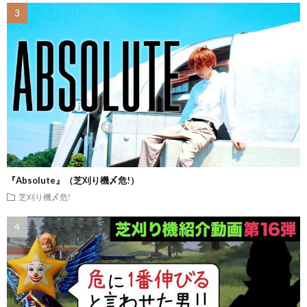
『Absolute』（芝刈り機〆危!）
芝刈り機〆危!