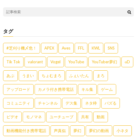
タグ
#芝刈り機〆危！
APEX
Aves
FFL
KWL
SNS
Tik Tok
valorant
Vogel
YouTube
YouTuber夢幻
αD
あぶ
うまい
ちょむまろ
ふぇいたん
まろ
アップロード
カメラ付き携帯電話
キル集
ゲーム
コミュニティ
チャンネル
デス集
ネタ枠
バズる
ビデオ
モノマネ
ユーチューブ
共有
動画
動画機能付き携帯電話
声真似
夢幻
夢幻の動画
小ネタ