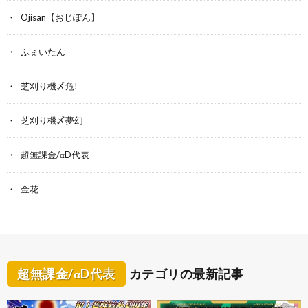
Ojisan【おじぽん】
ふぇいたん
芝刈り機〆危!
芝刈り機〆夢幻
超無課金/αD代表
金花
超無課金/αD代表
カテゴリの最新記事