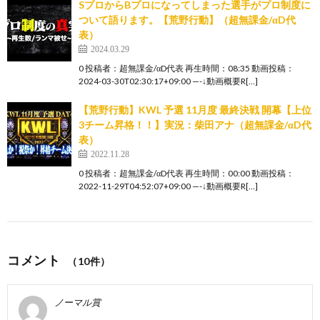
SプロからBプロになってしまった選手がプロ制度に
ついて語ります。【荒野行動】（超無課金/αD代
表）
2024.03.29
0 投稿者：超無課金/αD代表 再生時間：08:35 動画投稿：
2024-03-30T02:30:17+09:00 —-↓動画概要R[…]
【荒野行動】KWL 予選 11月度 最終決戦 開幕【上位
3チーム昇格！！】実況：柴田アナ（超無課金/αD代
表）
2022.11.28
0 投稿者：超無課金/αD代表 再生時間：00:00 動画投稿：
2022-11-29T04:52:07+09:00 —-↓動画概要R[…]
コメント
（10件）
ノーマル賞