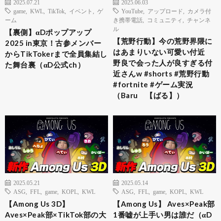
2025.07.21
2025.06.03
game
,
KWL
,
TikTok
,
イベント
,
ゲ
YouTube
,
アップロード
,
カメラ付
ーム
き携帯電話
,
コミュニティ
,
チャンネ
ル
【裏側】αDポップアップ
【荒野行動】今の荒野界隈に
2025 in東京！古参メンバー
はあまりいない可愛い付近
からTikTokerまで全員集結し
野良で会った人が良すぎる付
た舞台裏（αD公式ch）
近さんw #shorts #荒野行動
#fortnite #ゲーム実況
（Baru 【ばる】）
2025.05.21
2025.05.14
ASG
,
FFL
,
game
,
KOPL
,
KWL
ASG
,
FFL
,
game
,
KOPL
,
KWL
【Among Us 3D】
【Among Us】 Aves×Peak部
Aves×Peak部×TikTok部の大
1番嘘が上手い男は誰だ（αD