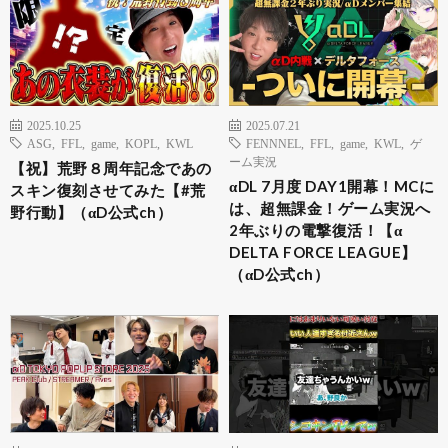
2025.10.25
2025.07.21
ASG
,
FFL
,
game
,
KOPL
,
KWL
FENNNEL
,
FFL
,
game
,
KWL
,
ゲ
ーム実況
【祝】荒野８周年記念であの
αDL 7月度 DAY1開幕！MCに
スキン復刻させてみた【#荒
は、超無課金！ゲーム実況へ
野行動】（αD公式ch）
2年ぶりの電撃復活！【α
DELTA FORCE LEAGUE】
（αD公式ch）