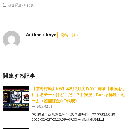
超無課金/αD代表
Author：koya
投稿一覧
関連する記事
【荒野行動】KWL 本戦 2月度 DAY1 開幕【最強を手
にするチームはどこだ！？】実況：Bocky 解説：ぬ
ーぶ（超無課金/αD代表）
2023.02.01
0 投稿者：超無課金/αD代表 再生時間：00:00 動画投稿：
2023-02-02T05:23:39+09:00 —-↓動画概要R[…]