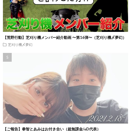
【荒野行動】芝刈り機メンバー紹介動画 〜第16弾〜（芝刈り機〆夢幻）
芝刈り機〆夢幻
【ご報告】拳智とあみはお付き合い（超無課金/αD代表）