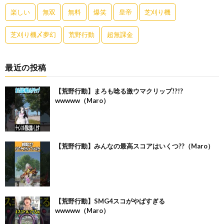
楽しい
無双
無料
爆笑
皇帝
芝刈り機
芝刈り機〆夢幻
荒野行動
超無課金
最近の投稿
【荒野行動】まろも唸る激ウマクリップ!?!?
wwwww（Maro）
【荒野行動】みんなの最高スコアはいくつ??（Maro）
【荒野行動】SMG4スコがやばすぎる
wwwww（Maro）