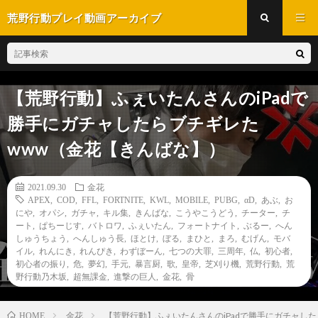
荒野行動プレイ動画アーカイブ
【荒野行動】ふぇいたんさんのiPadで
勝手にガチャしたらブチギレた
www（金花【きんばな】）
2021.09.30
金花
APEX
,
COD
,
FFL
,
FORTNITE
,
KWL
,
MOBILE
,
PUBG
,
αD
,
あぶ
,
お
にや
,
オパシ
,
ガチャ
,
キル集
,
きんばな
,
こうやこうどう
,
チーター
,
チ
ート
,
ぱちーじす
,
バトロワ
,
ふぇいたん
,
フォートナイト
,
ぶるー
,
へん
しゅうちょう
,
へんしゅう長
,
ほとけ
,
ぼる
,
まひと
,
まろ
,
むげん
,
モバ
イル
,
れんにき
,
れんぴき
,
わずぼーん
,
七つの大罪
,
三周年
,
仏
,
初心者
,
初心者の振り
,
危
,
夢幻
,
手元
,
暴言厨
,
歌
,
皇帝
,
芝刈り機
,
荒野行動
,
荒
野行動乃木坂
,
超無課金
,
進撃の巨人
,
金花
,
骨
金花
【荒野行動】ふぇいたんさんのiPadで勝手にガチャし
HOME