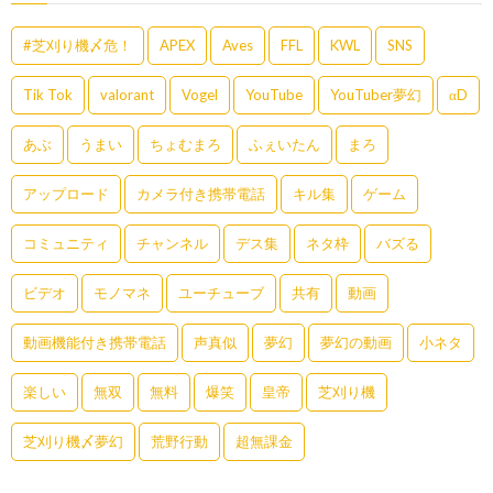
#芝刈り機〆危！
APEX
Aves
FFL
KWL
SNS
Tik Tok
valorant
Vogel
YouTube
YouTuber夢幻
αD
あぶ
うまい
ちょむまろ
ふぇいたん
まろ
アップロード
カメラ付き携帯電話
キル集
ゲーム
コミュニティ
チャンネル
デス集
ネタ枠
バズる
ビデオ
モノマネ
ユーチューブ
共有
動画
動画機能付き携帯電話
声真似
夢幻
夢幻の動画
小ネタ
楽しい
無双
無料
爆笑
皇帝
芝刈り機
芝刈り機〆夢幻
荒野行動
超無課金