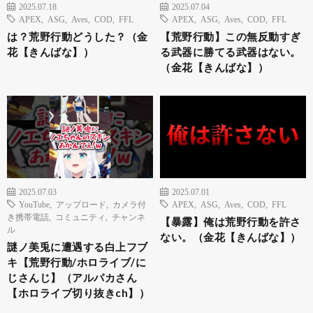
2025.07.18
2025.07.04
APEX
,
ASG
,
Aves
,
COD
,
FFL
APEX
,
ASG
,
Aves
,
COD
,
FFL
は？荒野行動どうした？（金
【荒野行動】この無反動すぎ
花【きんばな】）
る武器に勝てる武器はない。
（金花【きんばな】）
2025.07.03
2025.07.01
YouTube
,
アップロード
,
カメラ付
APEX
,
ASG
,
Aves
,
COD
,
FFL
き携帯電話
,
コミュニティ
,
チャンネ
【暴露】俺は荒野行動を許さ
ル
ない。（金花【きんばな】）
謎ノ美兎に遭遇する白上フブ
キ【荒野行動/ホロライブ/に
じさんじ】（アルパカさん
【ホロライブ切り抜きch】）