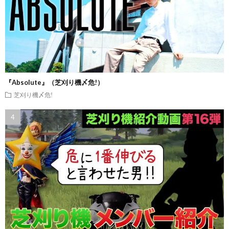
『Absolute』（芝刈り機〆危!）
芝刈り機〆危!