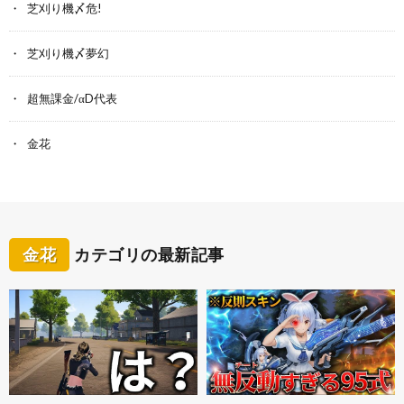
芝刈り機〆危!
芝刈り機〆夢幻
超無課金/αD代表
金花
金花
カテゴリの最新記事