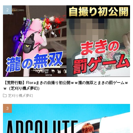
【荒野行動】Floraまきの自撮り初公開ｗｗ瀧の無双とまきの罰ゲームｗ
ｗ（芝刈り機〆夢幻）
芝刈り機〆夢幻