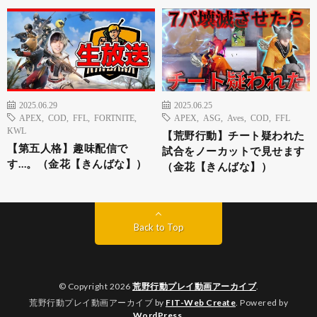
2025.06.29
2025.06.25
APEX
,
COD
,
FFL
,
FORTNITE
,
APEX
,
ASG
,
Aves
,
COD
,
FFL
KWL
【荒野行動】チート疑われた
【第五人格】趣味配信で
試合をノーカットで見せます
す…。（金花【きんばな】）
（金花【きんばな】）
Back to Top
© Copyright 2026
荒野行動プレイ動画アーカイブ
.
荒野行動プレイ動画アーカイブ by
FIT-Web Create
. Powered by
WordPress
.