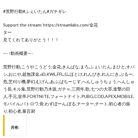
#荒野行動#ふぇいたん#ガチギレ
Support the stream: https://streamlabs.com/金花
ター
見てくれてありがとう！！！
—-↑動画概要—-
荒野行動,こうやこうどう,金花,きんばな,まろ,ふぇいたん,まひと,オパ
シ,おにや,超無課金,αD,KWL,FFL,仏,ほとけ,れんぴき,れんにき,ぶるー,
危,芝刈り機,夢幻,むげん,あぶ,ぱちーじす,へんしゅうちょう,へんしゅ
う長,キル集,荒野行動乃木坂,ガチャ,三周年,歌,七つの大罪,進撃の巨
人,手元,皇帝,FORTNITE,フォートナイト,PUBG,COD,APEX,MOBILE,
モバイル,バトロワ,骨,わずぼーん,ぼる,チーター,チート,初心者の振
り,初心者,暴言厨
共有: