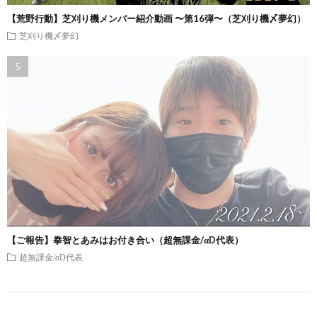
【荒野行動】芝刈り機メンバー紹介動画 〜第16弾〜（芝刈り機〆夢幻）
芝刈り機〆夢幻
【ご報告】拳智とあみはお付き合い（超無課金/αD代表）
超無課金/αD代表