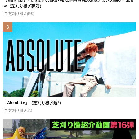
ｗ（芝刈り機〆夢幻）
芝刈り機〆夢幻
『Absolute』（芝刈り機〆危!）
芝刈り機〆危!