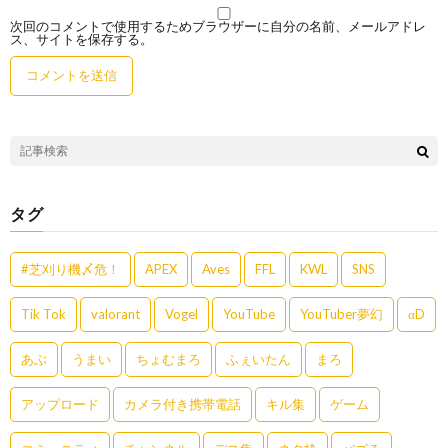
次回のコメントで使用するためブラウザーに自分の名前、メールアドレ
ス、サイトを保存する。
タグ
#芝刈り機〆危！
APEX
Aves
FFL
KWL
SNS
Tik Tok
valorant
Vogel
YouTube
YouTuber夢幻
αD
あぶ
うまい
ちょむまろ
ふぇいたん
まろ
アップロード
カメラ付き携帯電話
キル集
ゲーム