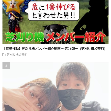
【荒野行動】芝刈り機メンバー紹介動画 〜第16弾〜（芝刈り機〆夢幻）
芝刈り機〆夢幻