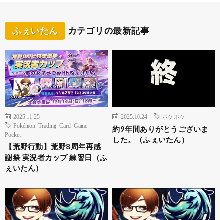
ふぇいたん
カテゴリの最新記事
2025.11.25
2025.10.24
ポケポケ
Pokémon Trading Card Game
約9年間ありがとうございま
Pocket
した。（ふぇいたん）
【荒野行動】荒野8周年再感
謝祭 実況者カップ 練習日（ふ
ぇいたん）