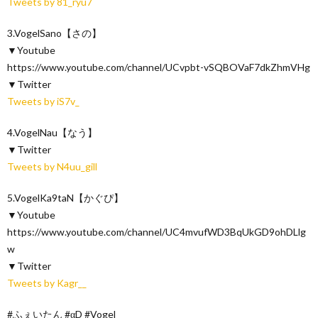
Tweets by 81_ryu7
3.VogelSano【さの】
▼Youtube
https://www.youtube.com/channel/UCvpbt-vSQBOVaF7dkZhmVHg
▼Twitter
Tweets by iS7v_
4.VogelNau【なう】
▼Twitter
Tweets by N4uu_gill
5.VogelKa9taN【かぐぴ】
▼Youtube
https://www.youtube.com/channel/UC4mvufWD3BqUkGD9ohDLlg
w
▼Twitter
Tweets by Kagr__
#ふぇいたん #αD #Vogel