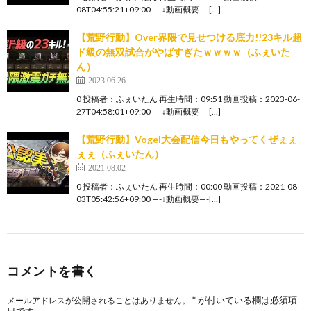
08T04:55:21+09:00 —-↓動画概要—-[…]
【荒野行動】Over界隈で見せつける底力!!23キル超
ド級の無双試合がやばすぎたｗｗｗｗ（ふぇいた
ん）
2023.06.26
0 投稿者：ふぇいたん 再生時間：09:51 動画投稿：2023-06-
27T04:58:01+09:00 —-↓動画概要—-[…]
【荒野行動】Vogel大会配信今日もやってくぜぇぇ
ぇぇ（ふぇいたん）
2021.08.02
0 投稿者：ふぇいたん 再生時間：00:00 動画投稿：2021-08-
03T05:42:56+09:00 —-↓動画概要—-[…]
コメントを書く
*
が付いている欄は必須項
メールアドレスが公開されることはありません。
目です