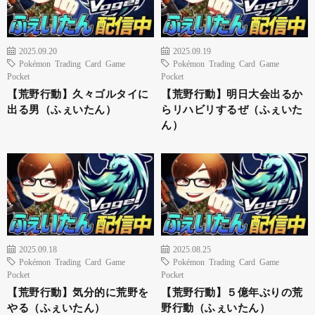
2025.09.20
2025.09.19
Pokémon Trading Card Game
Pokémon Trading Card Game
Pocket
Pocket
【荒野行動】久々ゴルタイに
【荒野行動】明日大会出るか
出る男（ふぇいたん）
らリハビリするぜ（ふぇいた
ん）
2025.09.18
2025.08.25
Pokémon Trading Card Game
Pokémon Trading Card Game
Pocket
Pocket
【荒野行動】気分的に荒野を
【荒野行動】５億年ぶりの荒
やる（ふぇいたん）
野行動（ふぇいたん）