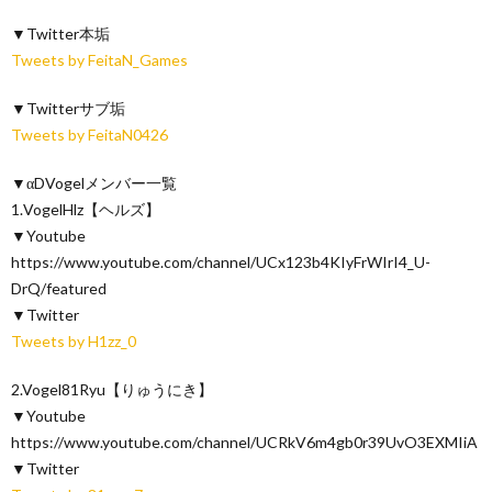
▼Twitter本垢
Tweets by FeitaN_Games
▼Twitterサブ垢
Tweets by FeitaN0426
▼αDVogelメンバー一覧
1.VogelHlz【ヘルズ】
▼Youtube
https://www.youtube.com/channel/UCx123b4KIyFrWIrI4_U-
DrQ/featured
▼Twitter
Tweets by H1zz_0
2.Vogel81Ryu【りゅうにき】
▼Youtube
https://www.youtube.com/channel/UCRkV6m4gb0r39UvO3EXMIiA
▼Twitter