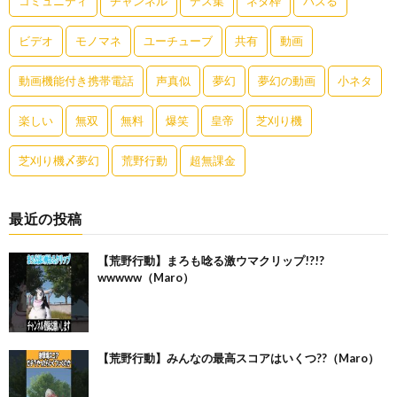
コミュニティ
チャンネル
デス集
ネタ枠
バズる
ビデオ
モノマネ
ユーチューブ
共有
動画
動画機能付き携帯電話
声真似
夢幻
夢幻の動画
小ネタ
楽しい
無双
無料
爆笑
皇帝
芝刈り機
芝刈り機〆夢幻
荒野行動
超無課金
最近の投稿
【荒野行動】まろも唸る激ウマクリップ!?!?
wwwww（Maro）
【荒野行動】みんなの最高スコアはいくつ??（Maro）