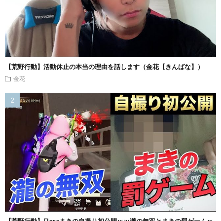
【荒野行動】活動休止の本当の理由を話します（金花【きんばな】）
金花
【荒野行動】Floraまきの自撮り初公開ｗｗ瀧の無双とまきの罰ゲームｗ