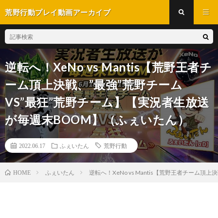
荒野行動プレイ動画アーカイブ
逆転へ！XeNo vs Mantis【荒野王者チ
ーム頂上決戦、”最強”荒野チーム
VS”最狂”荒野チーム】【実況者生放送
が毎週末BOOM】（ふぇいたん）
2022.06.17
ふぇいたん
荒野行動
ふぇいたん
逆転へ！XeNo vs Mantis【荒野王者チーム頂
HOME