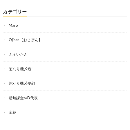
カテゴリー
Maro
Ojisan【おじぽん】
ふぇいたん
芝刈り機〆危!
芝刈り機〆夢幻
超無課金/αD代表
金花