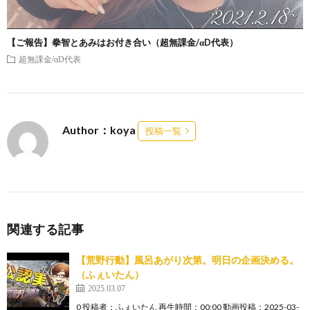
【ご報告】拳智とあみはお付き合い（超無課金/αD代表）
超無課金/αD代表
Author：koya
投稿一覧
関連する記事
【荒野行動】風呂あがり次第。明日の企画決める。
（ふぇいたん）
2025.03.07
0 投稿者：ふぇいたん 再生時間：00:00 動画投稿：2025-03-