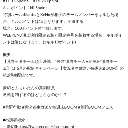
#11-15 5point #16-20 0point
キルポイント 1kill 5point
特別ルール:MantisとXeNoが相手のチームメンバーをキルした場
合、キルポイントは15となります。全滅する
場合、100ポイント付与致します。
WEEKEND頂上決戦限定衣装と限定称号を装着する場合、キルポイ
ントは倍になります。(1キル10ポイント)
概要：
【荒野王者チーム頂上決戦、”最強”荒野チームVS”最狂”荒野チー
ム】 は 6月の配信キャンペーン【実況者生放送が毎週末BOOM】の
第2弾生配信です。
夢幻とふぇいたんの真剣勝負
激戦を制するのはどちらなのか！？
#荒野行動 #実況者生放送が毎週末BOOM #荒野BOOMフェス
■出演者紹介：
・夢幻(https://twitter.com/siba_mugen)