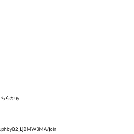
こちらかも
BJuphbyB2_LjBMW3MA/join