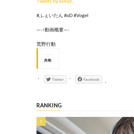
Tweets by xslvyz_
#ふぇいたん #αD #Vogel
—-↑動画概要—-
荒野行動
共有:
Twitter
Facebook
RANKING