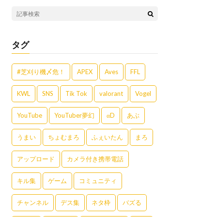
タグ
#芝刈り機〆危！
APEX
Aves
FFL
KWL
SNS
Tik Tok
valorant
Vogel
YouTube
YouTuber夢幻
αD
あぶ
うまい
ちょむまろ
ふぇいたん
まろ
アップロード
カメラ付き携帯電話
キル集
ゲーム
コミュニティ
チャンネル
デス集
ネタ枠
バズる