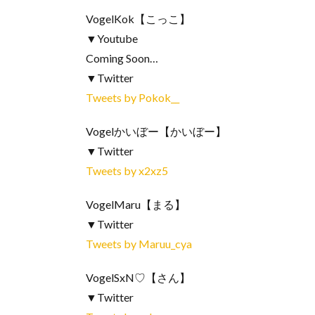
VogelKok【こっこ】
▼Youtube
Coming Soon…
▼Twitter
Tweets by Pokok__
Vogelかいぼー【かいぼー】
▼Twitter
Tweets by x2xz5
VogelMaru【まる】
▼Twitter
Tweets by Maruu_cya
VogelSxN♡【さん】
▼Twitter