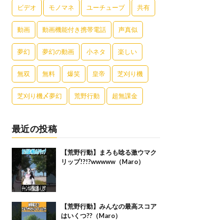
ビデオ
モノマネ
ユーチューブ
共有
動画
動画機能付き携帯電話
声真似
夢幻
夢幻の動画
小ネタ
楽しい
無双
無料
爆笑
皇帝
芝刈り機
芝刈り機〆夢幻
荒野行動
超無課金
最近の投稿
【荒野行動】まろも唸る激ウマク
リップ!?!?wwwww（Maro）
【荒野行動】みんなの最高スコア
はいくつ??（Maro）