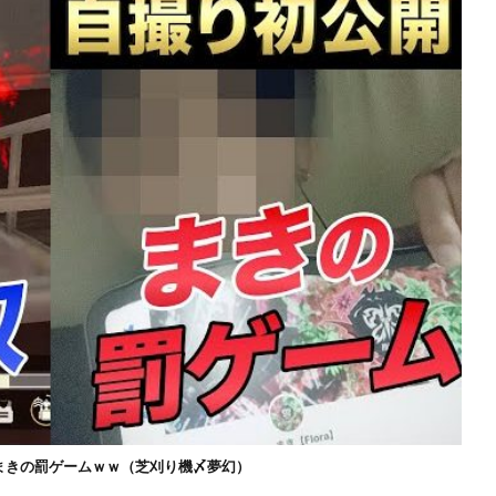
まきの罰ゲームｗｗ（芝刈り機〆夢幻）