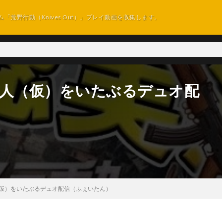
ム「荒野行動（Knives Out）」プレイ動画を収集します。
の新人（仮）をいたぶるデュオ配
人（仮）をいたぶるデュオ配信（ふぇいたん）