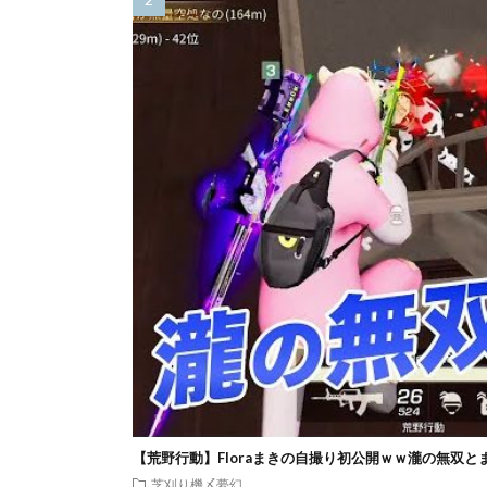
【荒野行動】Floraまきの自撮り初公開ｗｗ瀧の無双と
芝刈り機〆夢幻