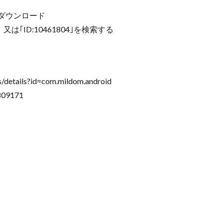
m」をダウンロード
は｢ID:10461804｣を検索する
/details?id=com.mildom.android
809171