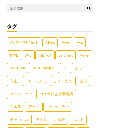
タグ
#芝刈り機〆危！
APEX
Aves
FFL
KWL
SNS
Tik Tok
valorant
Vogel
YouTube
YouTuber夢幻
αD
あぶ
うまい
ちょむまろ
ふぇいたん
まろ
アップロード
カメラ付き携帯電話
キル集
ゲーム
コミュニティ
チャンネル
デス集
ネタ枠
バズる