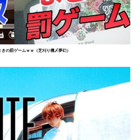
まきの罰ゲームｗｗ（芝刈り機〆夢幻）