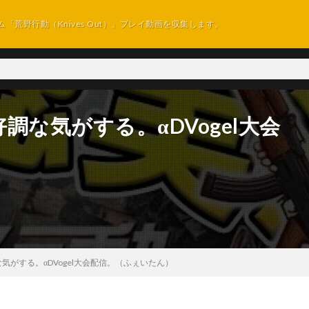
ム「荒野行動（Knives Out）」プレイ動画を収集します。
な気がする。αDVogel大会
がする。αDVogel大会配信。（ふぇいたん）