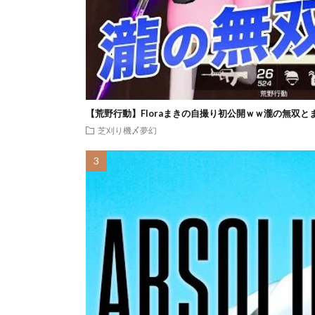
【荒野行動】Floraまきの自撮り初公開ｗｗ瀧の無双と
芝刈り機〆夢幻