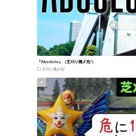
『Absolute』（芝刈り機〆危!）
芝刈り機〆危!