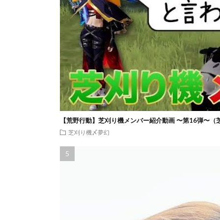
【荒野行動】芝刈り機メンバー紹介動画 〜第16弾〜（
芝刈り機〆夢幻