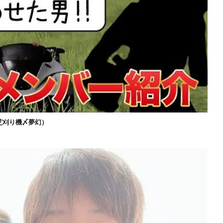
芝刈り機〆夢幻）