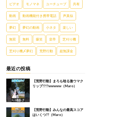
ビデオ
モノマネ
ユーチューブ
共有
動画
動画機能付き携帯電話
声真似
夢幻
夢幻の動画
小ネタ
楽しい
無双
無料
爆笑
皇帝
芝刈り機
芝刈り機〆夢幻
荒野行動
超無課金
最近の投稿
【荒野行動】まろも唸る激ウマク
リップ!?!?wwwww（Maro）
【荒野行動】みんなの最高スコア
はいくつ??（Maro）