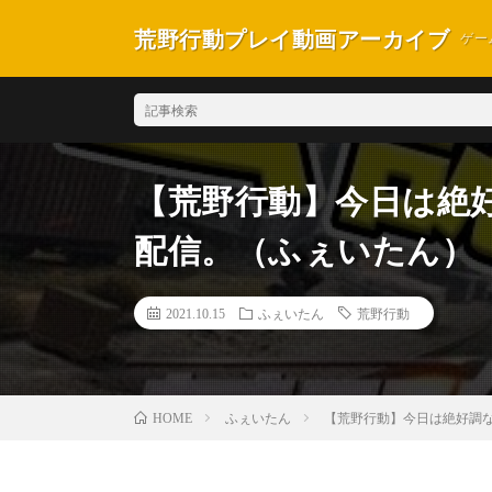
荒野行動プレイ動画アーカイブ
ゲー
【荒野行動】今日は絶好調
配信。（ふぇいたん）
2021.10.15
ふぇいたん
荒野行動
ふぇいたん
【荒野行動】今日は絶好調な気
HOME