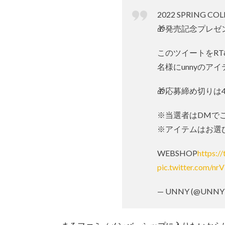
2022 SPRING CO
🎁発売記念プレゼ
このツイートをR
名様にunnyのア
🎁応募締め切りは4
※当選者はDMで
※アイテムはお選
WEBSHOP
https:
pic.twitter.com/n
— UNNY (@UNNY