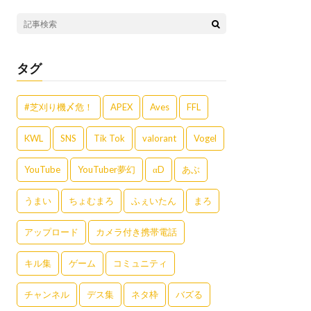
タグ
#芝刈り機〆危！
APEX
Aves
FFL
KWL
SNS
Tik Tok
valorant
Vogel
YouTube
YouTuber夢幻
αD
あぶ
うまい
ちょむまろ
ふぇいたん
まろ
アップロード
カメラ付き携帯電話
キル集
ゲーム
コミュニティ
チャンネル
デス集
ネタ枠
バズる