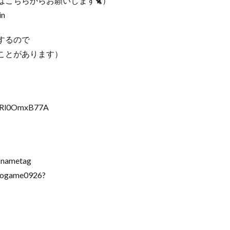
こちらからお願いします🐈）
in
するので
ことがあります）
FvRl0OmxB77A
=nametag
ogame0926?