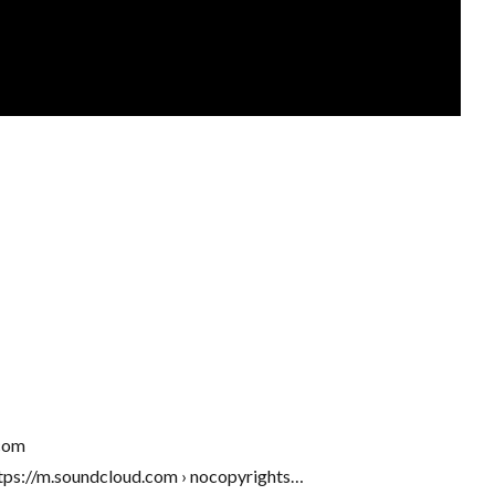
com
ps://m.soundcloud.com › nocopyrights…