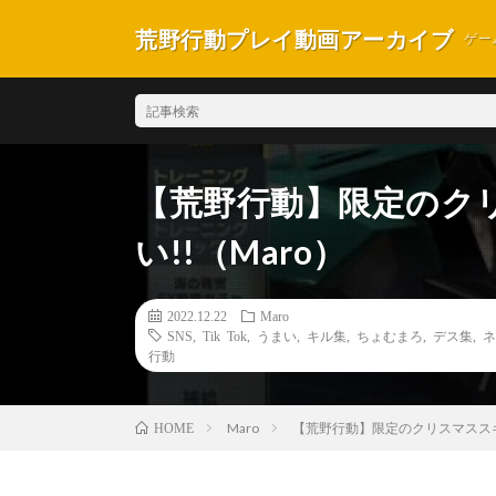
荒野行動プレイ動画アーカイブ
ゲー
【荒野行動】限定のク
い!!（Maro）
2022.12.22
Maro
SNS
,
Tik Tok
,
うまい
,
キル集
,
ちょむまろ
,
デス集
,
ネ
行動
Maro
【荒野行動】限定のクリスマススキ
HOME