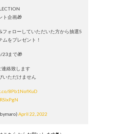
LLECTION
ント企画🎁
T&フォローしていただいた方から抽選5
イテムをプレゼント！
/23まで🎁
ご連絡致します
びいただけません
//t.co/8Pb1NofKuD
rVRSixPgN
bymaro)
April 22, 2022