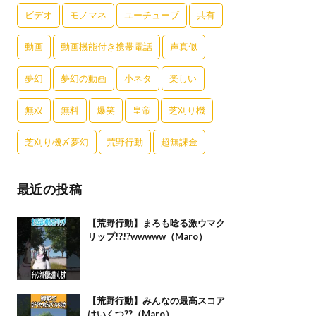
ビデオ
モノマネ
ユーチューブ
共有
動画
動画機能付き携帯電話
声真似
夢幻
夢幻の動画
小ネタ
楽しい
無双
無料
爆笑
皇帝
芝刈り機
芝刈り機〆夢幻
荒野行動
超無課金
最近の投稿
【荒野行動】まろも唸る激ウマク
リップ!?!?wwwww（Maro）
【荒野行動】みんなの最高スコア
はいくつ??（Maro）