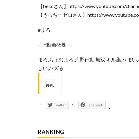
【becoさん】https://www.youtube.com/cha
【うっちーゼロさん】https://www.youtube.com
#まろ
—-↑動画概要—-
まろ,ちょむまろ,荒野行動,無双,キル集,うまい,ネタ
しい,バズる
共有:
Twitter
Facebook
RANKING