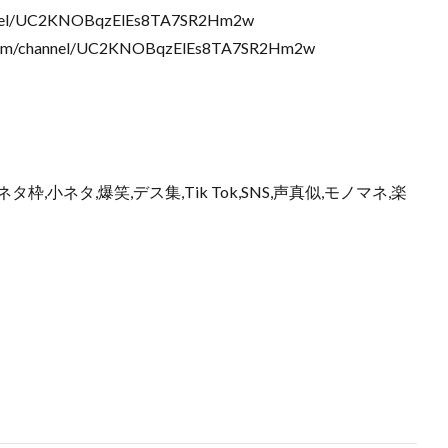
nnel/UC2KNOBqzElEs8TA7SR2Hm2w
/channel/UC2KNOBqzElEs8TA7SR2Hm2w
枠,小ネタ,爆笑,デス集,Tik Tok,SNS,声真似,モノマネ,楽