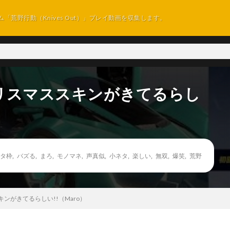
ム「荒野行動（Knives Out）」プレイ動画を収集します。
リスマススキンがきてるらし
タ枠
,
バズる
,
まろ
,
モノマネ
,
声真似
,
小ネタ
,
楽しい
,
無双
,
爆笑
,
荒野
ンがきてるらしい!!（Maro）