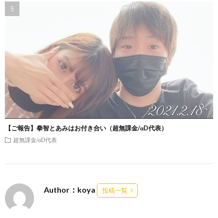
【ご報告】拳智とあみはお付き合い（超無課金/αD代表）
超無課金/αD代表
Author：koya
投稿一覧