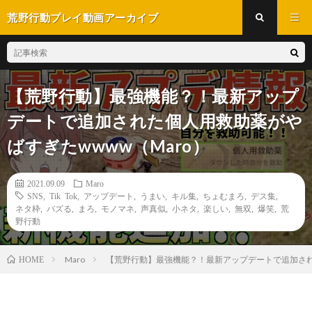
荒野行動プレイ動画アーカイブ
【荒野行動】最強機能？！最新アップ
デートで追加された個人用救助薬がや
ばすぎたwwww（Maro）
2021.09.09
Maro
SNS
,
Tik Tok
,
アップデート
,
うまい
,
キル集
,
ちょむまろ
,
デス集
,
ネタ枠
,
バズる
,
まろ
,
モノマネ
,
声真似
,
小ネタ
,
楽しい
,
無双
,
爆笑
,
荒
野行動
Maro
【荒野行動】最強機能？！最新アップデートで追加された
HOME