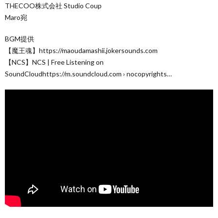
THECOO株式会社 Studio Coup
Maro宛
BGM提供
【魔王魂】https://maoudamashii.jokersounds.com
【NCS】NCS | Free Listening on
SoundCloudhttps://m.soundcloud.com › nocopyrights…