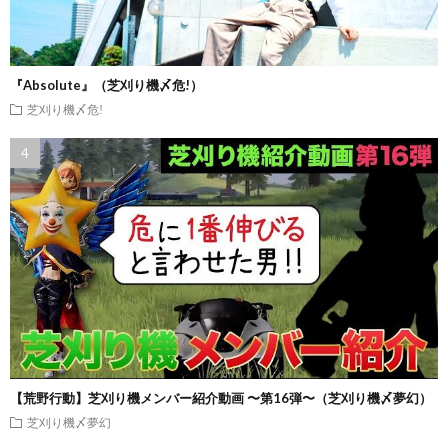
『Absolute』（芝刈り機〆危!）
芝刈り機〆危!
【荒野行動】芝刈り機メンバー紹介動画 〜第16弾〜（芝刈り機〆夢幻）
芝刈り機〆夢幻