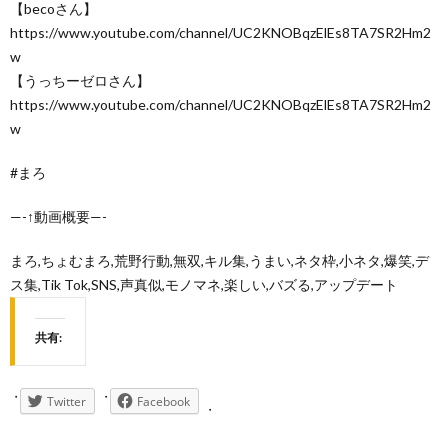
【becoさん】
https://www.youtube.com/channel/UC2KNOBqzElEs8TA7SR2Hm2
w
【うっちーゼロさん】
https://www.youtube.com/channel/UC2KNOBqzElEs8TA7SR2Hm2
w
#まろ
—-↑動画概要—-
まろ,ちょむまろ,荒野行動,無双,キル集,うまい,ネタ枠,小ネタ,爆笑,デ
ス集,Tik Tok,SNS,声真似,モノマネ,楽しい,バズる,アップデート
共有:
Twitter
Facebook