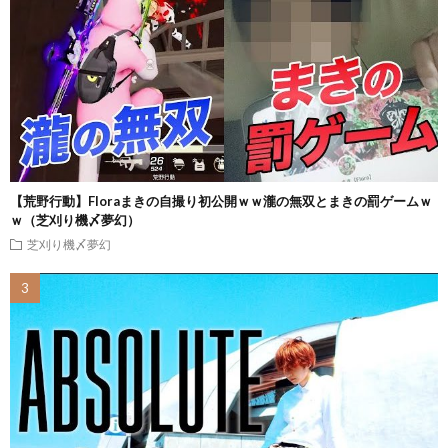
【荒野行動】Floraまきの自撮り初公開ｗｗ瀧の無双とまきの罰ゲームｗ
ｗ（芝刈り機〆夢幻）
芝刈り機〆夢幻