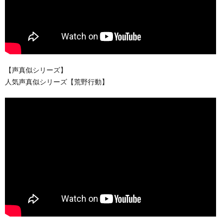
【声真似シリーズ】
人気声真似シリーズ【荒野行動】