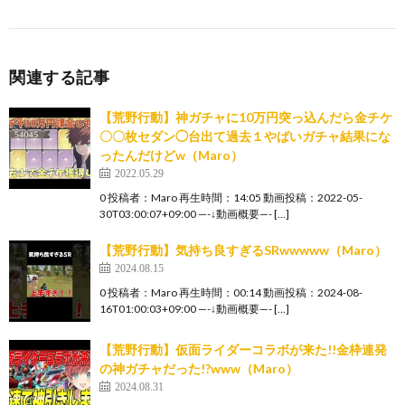
関連する記事
【荒野行動】神ガチャに10万円突っ込んだら金チケ
〇〇枚セダン◯台出て過去１やばいガチャ結果にな
ったんだけどw（Maro）
2022.05.29
0 投稿者：Maro 再生時間：14:05 動画投稿：2022-05-
30T03:00:07+09:00 —-↓動画概要—- […]
【荒野行動】気持ち良すぎるSRwwwww（Maro）
2024.08.15
0 投稿者：Maro 再生時間：00:14 動画投稿：2024-08-
16T01:00:03+09:00 —-↓動画概要—- […]
【荒野行動】仮面ライダーコラボが来た!!金枠連発
の神ガチャだった!?www（Maro）
2024.08.31