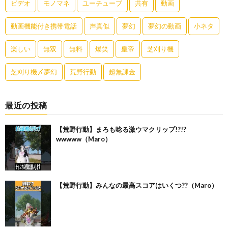
ビデオ
モノマネ
ユーチューブ
共有
動画
動画機能付き携帯電話
声真似
夢幻
夢幻の動画
小ネタ
楽しい
無双
無料
爆笑
皇帝
芝刈り機
芝刈り機〆夢幻
荒野行動
超無課金
最近の投稿
【荒野行動】まろも唸る激ウマクリップ!?!?
wwwww（Maro）
【荒野行動】みんなの最高スコアはいくつ??（Maro）