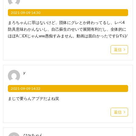
2021-09-09 14:30
まろちゃんに罪はないけど、団体にグレとか終わってるし、レベ4
防具意味わかんないし、自己蘇生のせいで展開有利だし、全体的に
ほぼA〇EXじゃんww愚痴すみません。動画は面白かったです(≧∇≦)/
返信
y
2021-09-09 14:32
まじで要らんアプデだよね笑
返信
ひ〜ちゃん