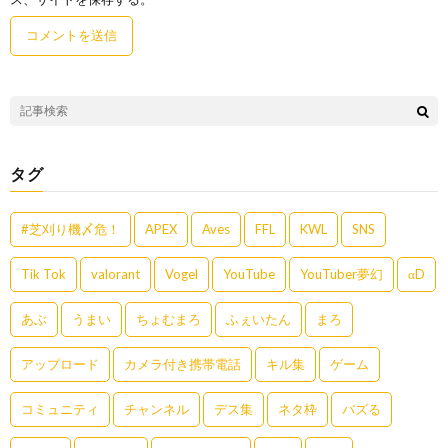
タグ
#芝刈り機〆危！
APEX
Aves
FFL
KWL
SNS
Tik Tok
valorant
Vogel
YouTube
YouTuber夢幻
αD
あぶ
うまい
ちょむまろ
ふぇいたん
まろ
アップロード
カメラ付き携帯電話
キル集
ゲーム
コミュニティ
チャンネル
デス集
ネタ枠
バズる