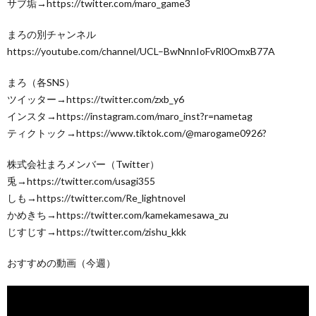
サブ垢→https://twitter.com/maro_game3
まろの別チャンネル
https://youtube.com/channel/UCL–BwNnnIoFvRl0OmxB77A
まろ（各SNS）
ツイッター→https://twitter.com/zxb_y6
インスタ→https://instagram.com/maro_inst?r=nametag
ティクトック→https://www.tiktok.com/@marogame0926?
株式会社まろメンバー（Twitter）
兎→https://twitter.com/usagi355
しも→https://twitter.com/Re_lightnovel
かめきち→https://twitter.com/kamekamesawa_zu
じすじす→https://twitter.com/zishu_kkk
おすすめの動画（今週）