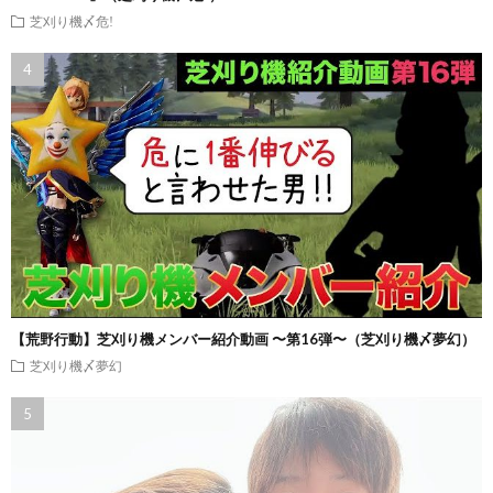
芝刈り機〆危!
【荒野行動】芝刈り機メンバー紹介動画 〜第16弾〜（芝刈り機〆夢幻）
芝刈り機〆夢幻