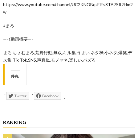
https://www.youtube.com/channel/UC2KNOBqzElEs8TA7SR2Hm2
w
#まろ
—-↑動画概要—-
まろ,ちょむまろ,荒野行動,無双,キル集,うまい,ネタ枠,小ネタ,爆笑,デ
ス集,Tik Tok,SNS,声真似,モノマネ,楽しい,バズる
共有:
Twitter
Facebook
RANKING