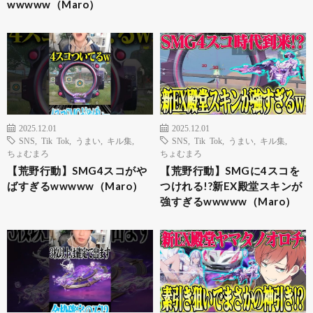
wwwww（Maro）
2025.12.01
2025.12.01
SNS
,
Tik Tok
,
うまい
,
キル集
,
SNS
,
Tik Tok
,
うまい
,
キル集
,
ちょむまろ
ちょむまろ
【荒野行動】SMG4スコがや
【荒野行動】SMGに4スコを
ばすぎるwwwww（Maro）
つけれる!?新EX殿堂スキンが
強すぎるwwwww（Maro）