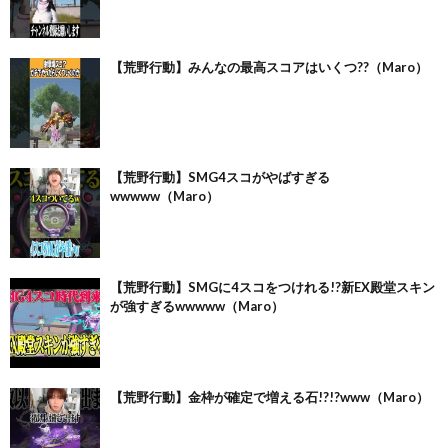
【荒野行動】みんなの最高スコアはいくつ??（Maro）
【荒野行動】SMG4スコがやばすぎる
wwwww（Maro）
【荒野行動】SMGに4スコをつけれる!?新EX殿堂スキン
が強すぎるwwwww（Maro）
【荒野行動】金枠が確定で増える石!?!?www（Maro）