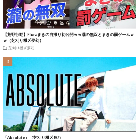
【荒野行動】Floraまきの自撮り初公開ｗｗ瀧の無双とまきの罰ゲームｗ
ｗ（芝刈り機〆夢幻）
芝刈り機〆夢幻
『Absolute』（芝刈り機〆危!）