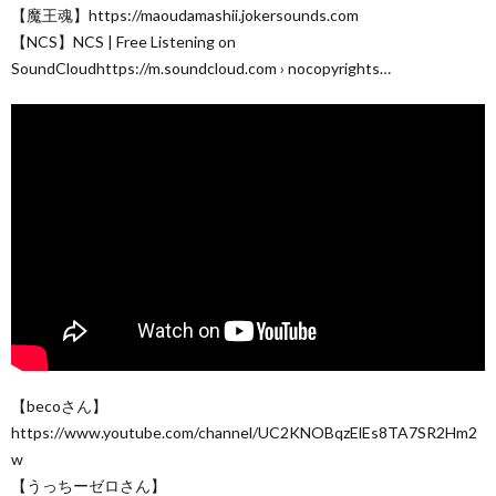
【魔王魂】https://maoudamashii.jokersounds.com
【NCS】NCS | Free Listening on
SoundCloudhttps://m.soundcloud.com › nocopyrights…
【becoさん】
https://www.youtube.com/channel/UC2KNOBqzElEs8TA7SR2Hm2
w
【うっちーゼロさん】