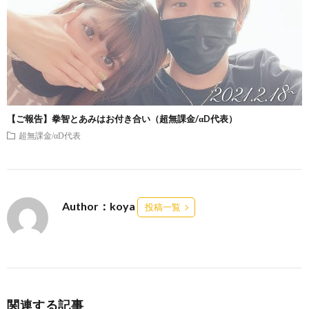
【ご報告】拳智とあみはお付き合い（超無課金/αD代表）
超無課金/αD代表
Author：koya
投稿一覧
関連する記事