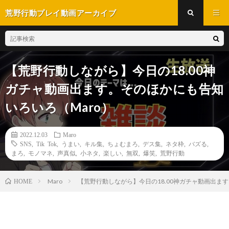
荒野行動プレイ動画アーカイブ
【荒野行動しながら】今日の18.00神
ガチャ動画出ます。そのほかにも告知
いろいろ（Maro）
2022.12.03
Maro
SNS
,
Tik Tok
,
うまい
,
キル集
,
ちょむまろ
,
デス集
,
ネタ枠
,
バズる
,
まろ
,
モノマネ
,
声真似
,
小ネタ
,
楽しい
,
無双
,
爆笑
,
荒野行動
Maro
【荒野行動しながら】今日の18.00神ガチャ動画出ます
HOME