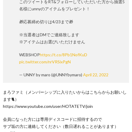
このツイートをRT&フォローしていただいた方から抽選5
名様にunnyのアイテムをプレゼント！
🎁応募締め切りは4/23まで🎁
※当選者はDMでご連絡致します
※アイテムはお選びいただけません
WEBSHOP
https://t.co/8Pb1NofKuD
pic.twitter.com/nrVRSixPgN
— UNNY by maro (@UNNYbymaro)
April 22, 2022
まろファミ（メンバーシップに入りたいからはこちらからお願いし
ます🐈）
https://www.youtube.com/user/HOTATETV/join
会員になった方には専用ディスコードに招待するので
サブ垢の方に連絡してください（数日遅れることがあります）