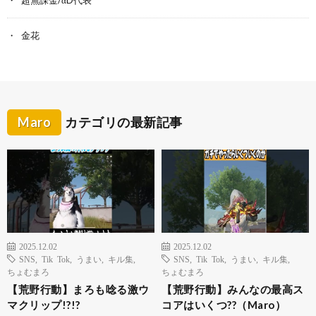
超無課金/αD代表
金花
Maro
カテゴリの最新記事
2025.12.02
2025.12.02
SNS
,
Tik Tok
,
うまい
,
キル集
,
SNS
,
Tik Tok
,
うまい
,
キル集
,
ちょむまろ
ちょむまろ
【荒野行動】まろも唸る激ウ
【荒野行動】みんなの最高ス
マクリップ!?!?
コアはいくつ??（Maro）