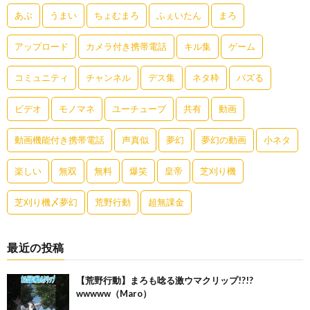
あぶ
うまい
ちょむまろ
ふぇいたん
まろ
アップロード
カメラ付き携帯電話
キル集
ゲーム
コミュニティ
チャンネル
デス集
ネタ枠
バズる
ビデオ
モノマネ
ユーチューブ
共有
動画
動画機能付き携帯電話
声真似
夢幻
夢幻の動画
小ネタ
楽しい
無双
無料
爆笑
皇帝
芝刈り機
芝刈り機〆夢幻
荒野行動
超無課金
最近の投稿
【荒野行動】まろも唸る激ウマクリップ!?!?
wwwww（Maro）