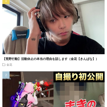
【荒野行動】活動休止の本当の理由を話します（金花【きんばな】）
金花