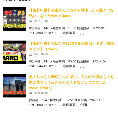
【荒野行動】皇帝さんとガチャ対決したら激アツな
戦いになったww（Maro）
2022.01.10
0 投稿者：Maro 再生時間：13:00 動画投稿：2022-01-
11T03:00:22+09:00 —-↓動画概要—- […]
【荒野行動】今日こそは20キル絶対出します【雑談
メイン】（Maro）
2021.10.09
0 投稿者：Maro 再生時間：00:00 動画投稿：2021-10-
10T07:44:42+09:00 —-↓動画概要—- […]
あぶちゃんと夢幻さんと協力して人の大切なものを
海に落としてみたらとんでもないことになった
www（Maro）
2020.10.18
投稿者：Maro 再生時間：09:51 動画投稿：2020-10-
19T01:00:02+09:00 —-↓動画概要—- 今日[…]