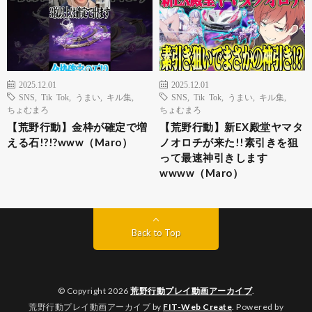
2025.12.01
2025.12.01
SNS
,
Tik Tok
,
うまい
,
キル集
,
SNS
,
Tik Tok
,
うまい
,
キル集
,
ちょむまろ
ちょむまろ
【荒野行動】金枠が確定で増
【荒野行動】新EX殿堂ヤマタ
える石!?!?www（Maro）
ノオロチが来た!!素引きを狙
って最速神引きします
wwww（Maro）
Back to Top
© Copyright 2026
荒野行動プレイ動画アーカイブ
.
荒野行動プレイ動画アーカイブ by
FIT-Web Create
. Powered by