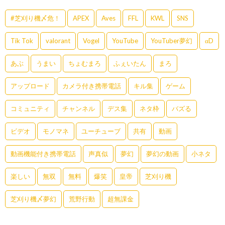
#芝刈り機〆危！
APEX
Aves
FFL
KWL
SNS
Tik Tok
valorant
Vogel
YouTube
YouTuber夢幻
αD
あぶ
うまい
ちょむまろ
ふぇいたん
まろ
アップロード
カメラ付き携帯電話
キル集
ゲーム
コミュニティ
チャンネル
デス集
ネタ枠
バズる
ビデオ
モノマネ
ユーチューブ
共有
動画
動画機能付き携帯電話
声真似
夢幻
夢幻の動画
小ネタ
楽しい
無双
無料
爆笑
皇帝
芝刈り機
芝刈り機〆夢幻
荒野行動
超無課金