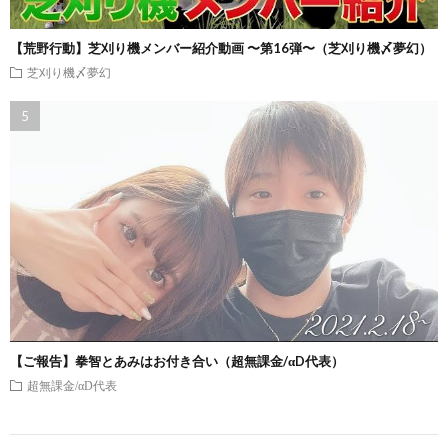
【荒野行動】芝刈り機メンバー紹介動画 〜第16弾〜（芝刈り機〆夢幻）
芝刈り機〆夢幻
【ご報告】拳智とあみはお付き合い（超無課金/αD代表）
超無課金/αD代表