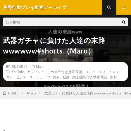
荒野行動プレイ動画アーカイブ
武器ガチャに負けた人達の末路
wwwwww#shorts（Maro）
2021.08.22
Maro
YouTube
,
アップロード
,
カメラ付き携帯電話
,
コミュニティ
,
チャン
ネル
,
ビデオ
,
ユーチューブ
,
共有
,
動画
,
動画機能付き携帯電話
,
無料
Maro
武器ガチャに負けた人達の末路wwwwww#shorts（Ma
HOME