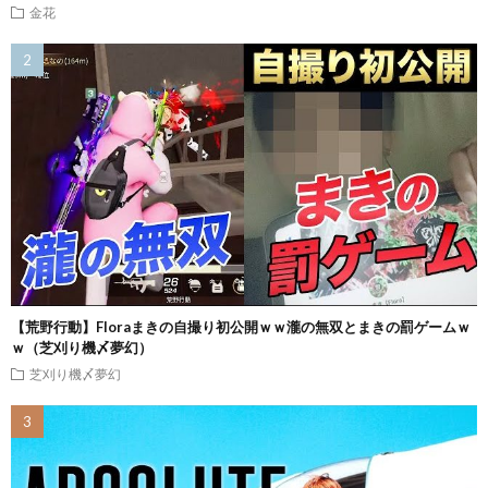
金花
【荒野行動】Floraまきの自撮り初公開ｗｗ瀧の無双とまきの罰ゲームｗ
ｗ（芝刈り機〆夢幻）
芝刈り機〆夢幻