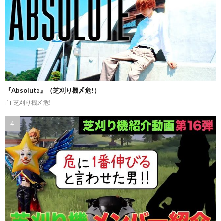
『Absolute』（芝刈り機〆危!）
芝刈り機〆危!