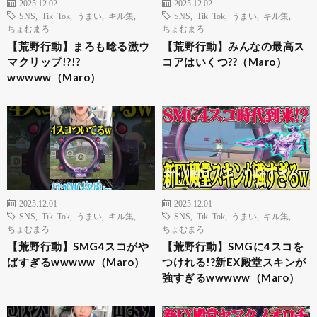
2025.12.02
2025.12.02
SNS
,
Tik Tok
,
うまい
,
キル集
,
SNS
,
Tik Tok
,
うまい
,
キル集
,
ちょむまろ
ちょむまろ
【荒野行動】まろも唸る激ウ
【荒野行動】みんなの最高ス
マクリップ!?!?
コアはいくつ??（Maro）
wwwww（Maro）
2025.12.01
2025.12.01
SNS
,
Tik Tok
,
うまい
,
キル集
,
SNS
,
Tik Tok
,
うまい
,
キル集
,
ちょむまろ
ちょむまろ
【荒野行動】SMG4スコがや
【荒野行動】SMGに4スコを
ばすぎるwwwww（Maro）
つけれる!?新EX殿堂スキンが
強すぎるwwwww（Maro）