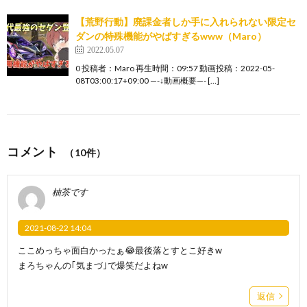
【荒野行動】廃課金者しか手に入れられない限定セ
ダンの特殊機能がやばすぎるwww（Maro）
2022.05.07
0 投稿者：Maro 再生時間：09:57 動画投稿：2022-05-
08T03:00:17+09:00 —-↓動画概要—- […]
コメント
（10件）
柚茶です
2021-08-22 14:04
ここめっちゃ面白かったぁ😂最後落とすとこ好きw
まろちゃんの｢気まづ｣で爆笑だよねw
返信