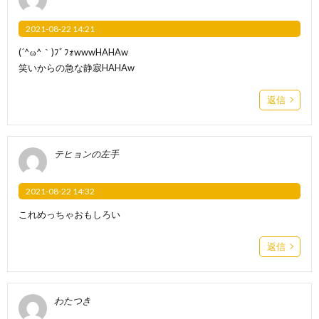
2021-08-22 14:21
(´^ω^｀)ﾌﾞﾌｫwwwHAHAw
笑いからの急な静寂HAHAw
返信
テヒョンの左手
2021-08-22 14:32
これめっちゃおもしろい
返信
わたつき