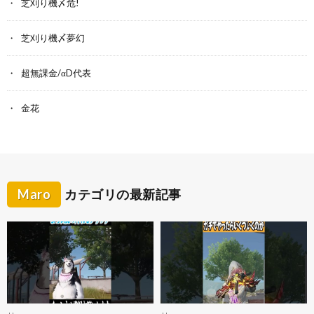
芝刈り機〆危!
芝刈り機〆夢幻
超無課金/αD代表
金花
Maro
カテゴリの最新記事