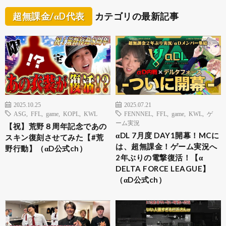
超無課金/αD代表
カテゴリの最新記事
2025.10.25
2025.07.21
ASG
,
FFL
,
game
,
KOPL
,
KWL
FENNNEL
,
FFL
,
game
,
KWL
,
ゲ
ーム実況
【祝】荒野８周年記念であの
αDL 7月度 DAY1開幕！MCに
スキン復刻させてみた【#荒
は、超無課金！ゲーム実況へ
野行動】（αD公式ch）
2年ぶりの電撃復活！【α
DELTA FORCE LEAGUE】
（αD公式ch）