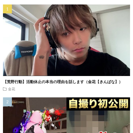
【荒野行動】活動休止の本当の理由を話します（金花【きんばな】）
金花