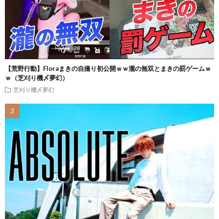
【荒野行動】Floraまきの自撮り初公開ｗｗ瀧の無双とまきの罰ゲームｗ
ｗ（芝刈り機〆夢幻）
芝刈り機〆夢幻