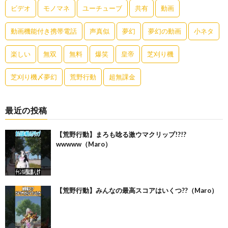
ビデオ
モノマネ
ユーチューブ
共有
動画
動画機能付き携帯電話
声真似
夢幻
夢幻の動画
小ネタ
楽しい
無双
無料
爆笑
皇帝
芝刈り機
芝刈り機〆夢幻
荒野行動
超無課金
最近の投稿
【荒野行動】まろも唸る激ウマクリップ!?!?
wwwww（Maro）
【荒野行動】みんなの最高スコアはいくつ??（Maro）