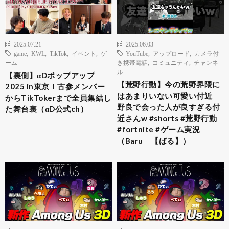
2025.07.21
2025.06.03
game
,
KWL
,
TikTok
,
イベント
,
ゲ
YouTube
,
アップロード
,
カメラ付
ーム
き携帯電話
,
コミュニティ
,
チャンネ
ル
【裏側】αDポップアップ
【荒野行動】今の荒野界隈に
2025 in東京！古参メンバー
はあまりいない可愛い付近
からTikTokerまで全員集結し
野良で会った人が良すぎる付
た舞台裏（αD公式ch）
近さんw #shorts #荒野行動
#fortnite #ゲーム実況
（Baru 【ばる】）