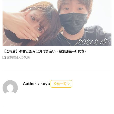
【ご報告】拳智とあみはお付き合い（超無課金/αD代表）
超無課金/αD代表
Author：koya
投稿一覧