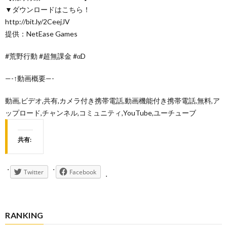
▼ダウンロードはこちら！
http://bit.ly/2CeejJV
提供：NetEase Games
#荒野行動 #超無課金 #αD
—-↑動画概要—-
動画,ビデオ,共有,カメラ付き携帯電話,動画機能付き携帯電話,無料,ア
ップロード,チャンネル,コミュニティ,YouTube,ユーチューブ
共有:
Twitter
Facebook
RANKING