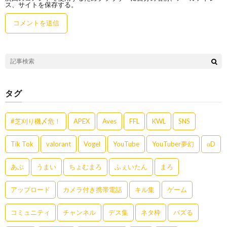
ス、サイトを保存する。
タグ
#芝刈り機〆危！
APEX
Aves
FFL
KWL
SNS
Tik Tok
valorant
Vogel
YouTube
YouTuber夢幻
αD
あぶ
うまい
ちょむまろ
ふぇいたん
まろ
アップロード
カメラ付き携帯電話
キル集
ゲーム
コミュニティ
チャンネル
デス集
ネタ枠
バズる