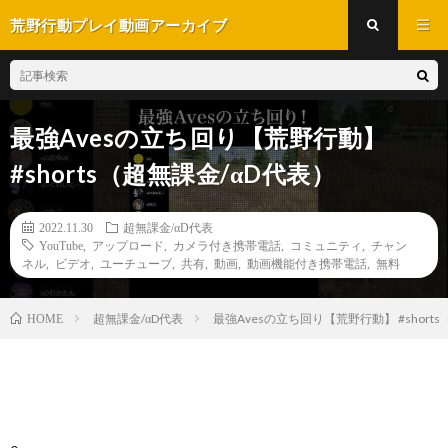
荒野行動プレイ動画アーカイブ
最強Avesの立ち回り【荒野行動】
#shorts（超無課金/αD代表）
2022.11.30
超無課金/αD代表
YouTube
,
アップロード
,
カメラ付き携帯電話
,
コミュニティ
,
チャン
ネル
,
ビデオ
,
ユーチューブ
,
共有
,
動画
,
動画機能付き携帯電話
,
無料
超無課金/αD代表
最強Avesの立ち回り【荒野行動】 #short
HOME