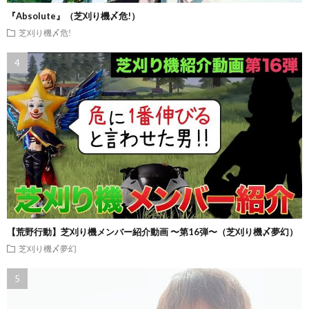
『Absolute』（芝刈り機〆危!）
芝刈り機〆危!
【荒野行動】芝刈り機メンバー紹介動画 〜第16弾〜（芝刈り機〆夢幻）
芝刈り機〆夢幻