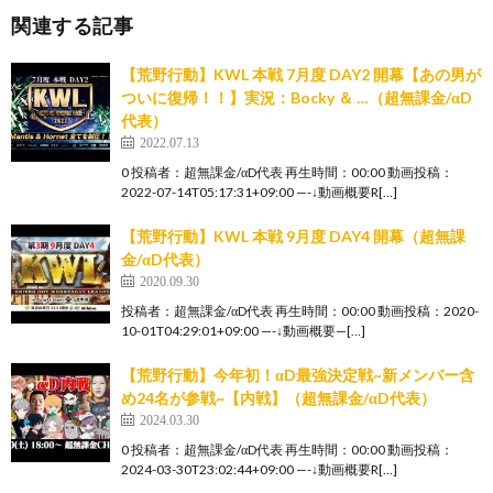
関連する記事
【荒野行動】KWL 本戦 7月度 DAY2 開幕【あの男が
ついに復帰！！】実況：Bocky ＆ …（超無課金/αD
代表）
2022.07.13
0 投稿者：超無課金/αD代表 再生時間：00:00 動画投稿：
2022-07-14T05:17:31+09:00 —-↓動画概要R[…]
【荒野行動】KWL 本戦 9月度 DAY4 開幕（超無課
金/αD代表）
2020.09.30
投稿者：超無課金/αD代表 再生時間：00:00 動画投稿：2020-
10-01T04:29:01+09:00 —-↓動画概要—[…]
【荒野行動】今年初！αD最強決定戦~新メンバー含
め24名が参戦~【内戦】（超無課金/αD代表）
2024.03.30
0 投稿者：超無課金/αD代表 再生時間：00:00 動画投稿：
2024-03-30T23:02:44+09:00 —-↓動画概要R[…]