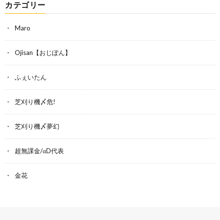
カテゴリー
Maro
Ojisan【おじぽん】
ふぇいたん
芝刈り機〆危!
芝刈り機〆夢幻
超無課金/αD代表
金花