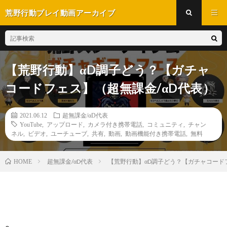
荒野行動プレイ動画アーカイブ
【荒野行動】αD調子どう？【ガチャ
コードフェス】（超無課金/αD代表）
2021.06.12
超無課金/αD代表
YouTube
,
アップロード
,
カメラ付き携帯電話
,
コミュニティ
,
チャン
ネル
,
ビデオ
,
ユーチューブ
,
共有
,
動画
,
動画機能付き携帯電話
,
無料
超無課金/αD代表
【荒野行動】αD調子どう？【ガチャコード
HOME