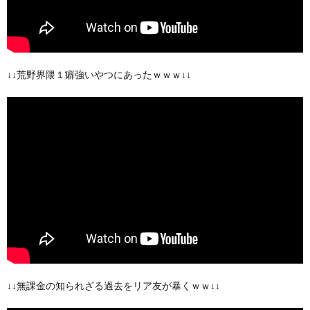
↓↓荒野界隈１癖強いやつにあったｗｗｗ↓↓
↓↓無課金の知られざる過去をリア友が暴くｗｗ↓↓