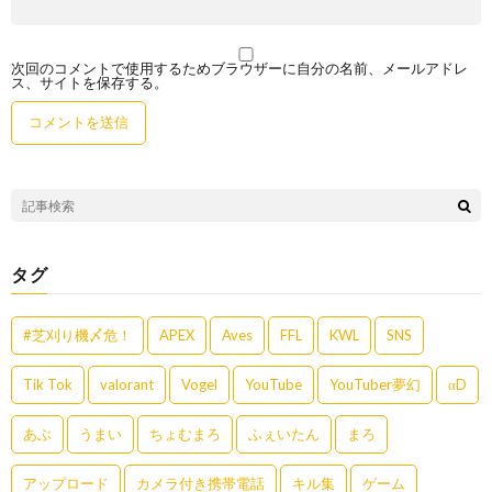
次回のコメントで使用するためブラウザーに自分の名前、メールアドレ
ス、サイトを保存する。
タグ
#芝刈り機〆危！
APEX
Aves
FFL
KWL
SNS
Tik Tok
valorant
Vogel
YouTube
YouTuber夢幻
αD
あぶ
うまい
ちょむまろ
ふぇいたん
まろ
アップロード
カメラ付き携帯電話
キル集
ゲーム