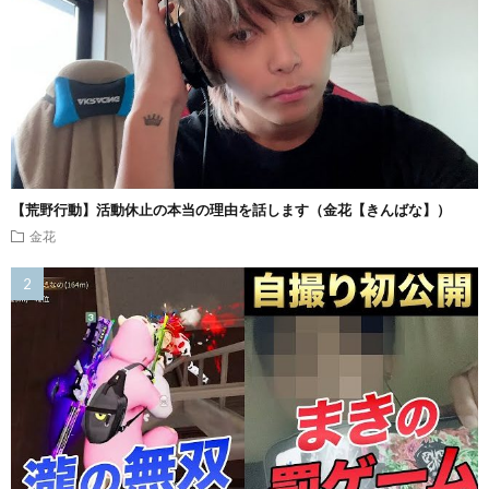
【荒野行動】活動休止の本当の理由を話します（金花【きんばな】）
金花