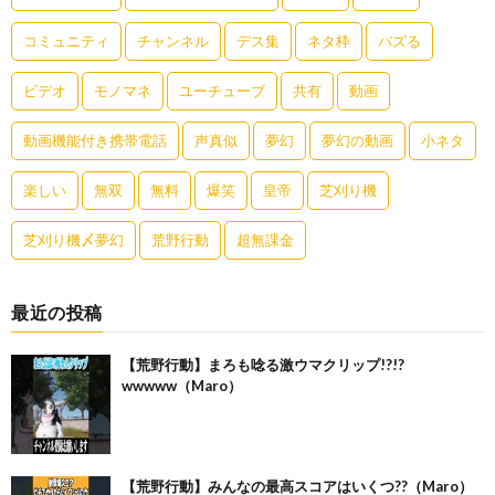
コミュニティ
チャンネル
デス集
ネタ枠
バズる
ビデオ
モノマネ
ユーチューブ
共有
動画
動画機能付き携帯電話
声真似
夢幻
夢幻の動画
小ネタ
楽しい
無双
無料
爆笑
皇帝
芝刈り機
芝刈り機〆夢幻
荒野行動
超無課金
最近の投稿
【荒野行動】まろも唸る激ウマクリップ!?!?
wwwww（Maro）
【荒野行動】みんなの最高スコアはいくつ??（Maro）