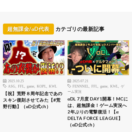
超無課金/αD代表
カテゴリの最新記事
2025.10.25
2025.07.21
ASG
,
FFL
,
game
,
KOPL
,
KWL
FENNNEL
,
FFL
,
game
,
KWL
,
ゲ
ーム実況
【祝】荒野８周年記念であの
αDL 7月度 DAY1開幕！MCに
スキン復刻させてみた【#荒
は、超無課金！ゲーム実況へ
野行動】（αD公式ch）
2年ぶりの電撃復活！【α
DELTA FORCE LEAGUE】
（αD公式ch）