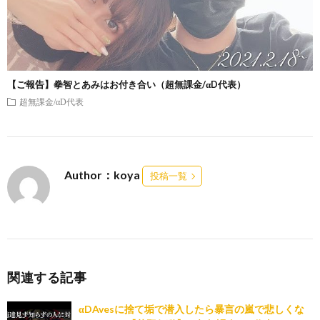
【ご報告】拳智とあみはお付き合い（超無課金/αD代表）
超無課金/αD代表
Author：koya
投稿一覧
関連する記事
αDAvesに捨て垢で潜入したら暴言の嵐で悲しくな