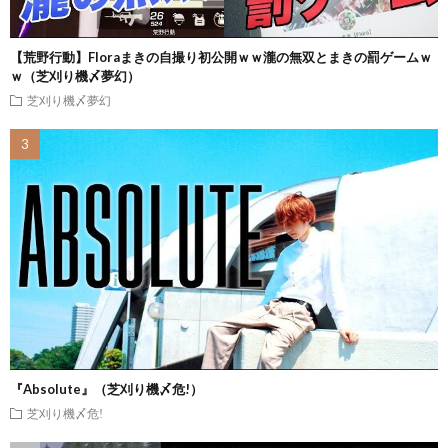
【荒野行動】Floraまきの自撮り初公開ｗｗ瀧の無双とまきの罰ゲームｗ
ｗ（芝刈り機〆夢幻）
芝刈り機〆夢幻
『Absolute』（芝刈り機〆危!）
芝刈り機〆危!