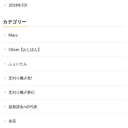
2018年3月
カテゴリー
Maro
Ojisan【おじぽん】
ふぇいたん
芝刈り機〆危!
芝刈り機〆夢幻
超無課金/αD代表
金花