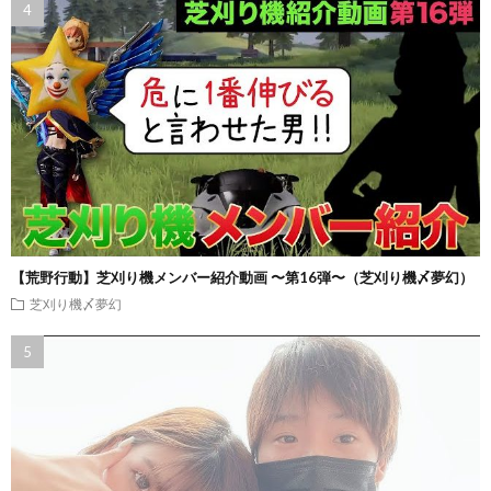
【荒野行動】芝刈り機メンバー紹介動画 〜第16弾〜（芝刈り機〆夢幻）
芝刈り機〆夢幻