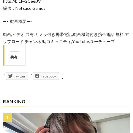
http://bit.ly/2CeejJV
提供：NetEase Games
—-↑動画概要—-
動画,ビデオ,共有,カメラ付き携帯電話,動画機能付き携帯電話,無料,ア
ップロード,チャンネル,コミュニティ,YouTube,ユーチューブ
共有:
Twitter
Facebook
RANKING