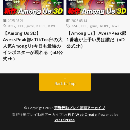
2025.05.21
2025.05.14
ASG
,
FFL
,
game
,
KOPL
,
KWL
ASG
,
FFL
,
game
,
KOPL
,
KWL
【Among Us 3D】
【Among Us】 Aves×Peak部
Aves×Peak部×TikTok部の大
1番嘘が上手い男は誰だ（αD
人気Among Us今日も最強の
公式ch）
インポスターが現れる（αD公
式ch）
Back to Top
© Copyright 2026
荒野行動プレイ動画アーカイブ
.
荒野行動プレイ動画アーカイブ by
FIT-Web Create
. Powered by
WordPress
.