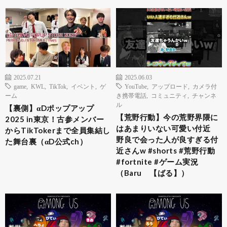
2025.07.21
2025.06.03
game
,
KWL
,
TikTok
,
イベント
,
ゲ
YouTube
,
アップロード
,
カメラ付
ーム
き携帯電話
,
コミュニティ
,
チャンネ
ル
【裏側】αDポップアップ
【荒野行動】今の荒野界隈に
2025 in東京！古参メンバー
はあまりいない可愛い付近
からTikTokerまで全員集結し
野良で会った人が良すぎる付
た舞台裏（αD公式ch）
近さんw #shorts #荒野行動
#fortnite #ゲーム実況
（Baru 【ばる】）