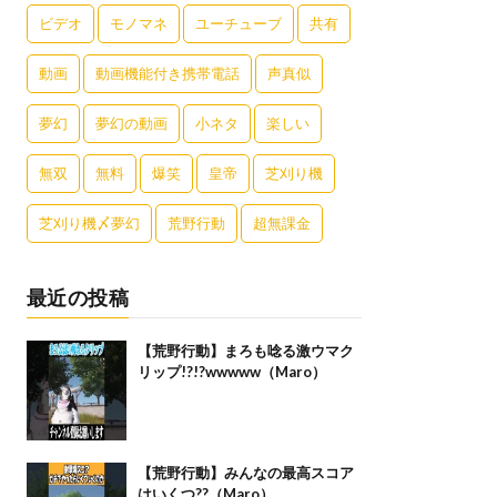
ビデオ
モノマネ
ユーチューブ
共有
動画
動画機能付き携帯電話
声真似
夢幻
夢幻の動画
小ネタ
楽しい
無双
無料
爆笑
皇帝
芝刈り機
芝刈り機〆夢幻
荒野行動
超無課金
最近の投稿
【荒野行動】まろも唸る激ウマク
リップ!?!?wwwww（Maro）
【荒野行動】みんなの最高スコア
はいくつ??（Maro）