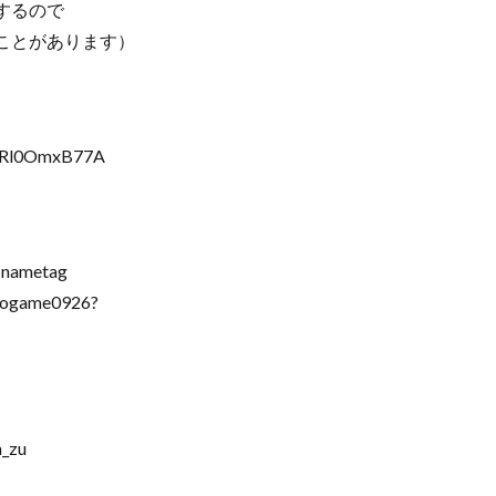
するので
ことがあります）
FvRl0OmxB77A
=nametag
ogame0926?
_zu