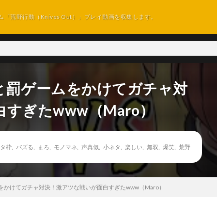
ム「荒野行動（Knives Out）」プレイ動画を収集します。
と罰ゲームをかけてガチャ対
すぎたwww（Maro）
タ枠
,
バズる
,
まろ
,
モノマネ
,
声真似
,
小ネタ
,
楽しい
,
無双
,
爆笑
,
荒野
かけてガチャ対決！激アツな戦いが面白すぎたwww（Maro）