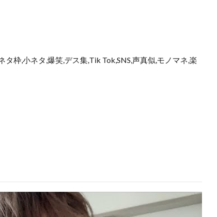
枠,小ネタ,爆笑,デス集,Tik Tok,SNS,声真似,モノマネ,楽