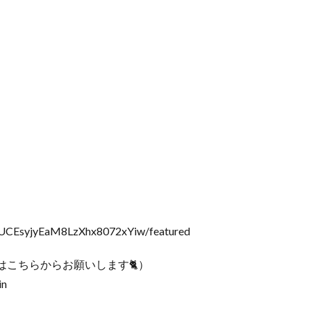
CEsyjyEaM8LzXhx8072xYiw/featured
こちらからお願いします🐈）
in