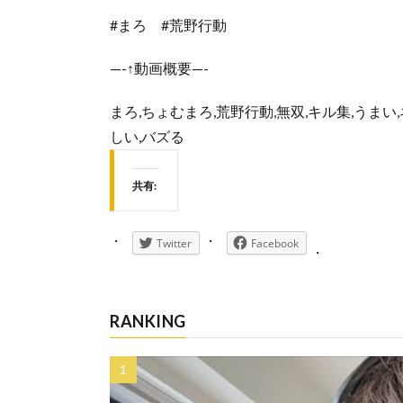
#まろ #荒野行動
—-↑動画概要—-
まろ,ちょむまろ,荒野行動,無双,キル集,うまい,ネタ
しい,バズる
共有:
Twitter
Facebook
RANKING