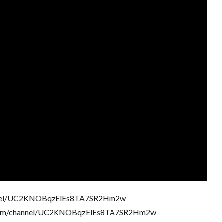
nnel/UC2KNOBqzElEs8TA7SR2Hm2w
/channel/UC2KNOBqzElEs8TA7SR2Hm2w