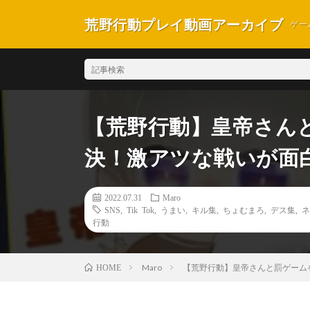
荒野行動プレイ動画アーカイブ
ゲー
【荒野行動】皇帝さん
決！激アツな戦いが面白
2022.07.31
Maro
SNS
,
Tik Tok
,
うまい
,
キル集
,
ちょむまろ
,
デス集
,
ネ
行動
Maro
【荒野行動】皇帝さんと罰ゲームを
HOME