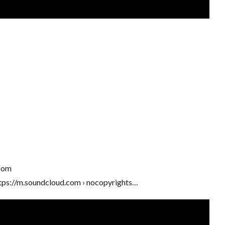
com
ps://m.soundcloud.com › nocopyrights…