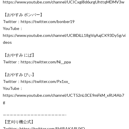
https://www.youtube.com/channel/UCICxgi8d6urgUhttqMDMV3w
【おやすみ ボンバー】
Twitter：https://twitter.com/bonber19
YouTube：
https://www.youtube.com/channel/UC8lDiLL18gVqAajCK93Dy5g/vi
deos
【おやすみ にぱ】
Twitter：https://twitter.com/Ni__ppa
【おやすみ ぴぃ】
Twitter：https://twitter.com/Px1xx_
YouTube：
https://www.youtube.com/channel/UCT52nL0CE9mFkM_xRU4Ab7
g
——————————————————-
【芝刈り機公式】
Twitter : https://twitter.com/SHIBAKARUYO