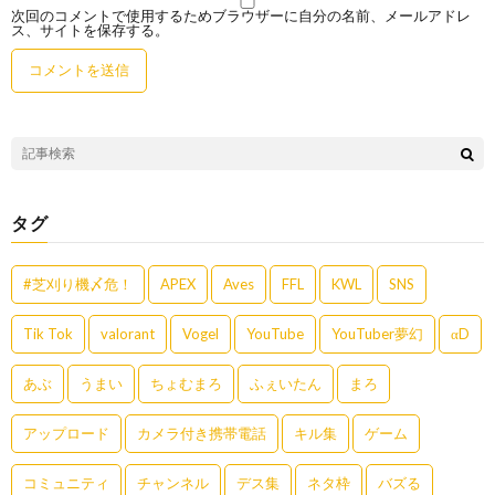
次回のコメントで使用するためブラウザーに自分の名前、メールアドレ
ス、サイトを保存する。
タグ
#芝刈り機〆危！
APEX
Aves
FFL
KWL
SNS
Tik Tok
valorant
Vogel
YouTube
YouTuber夢幻
αD
あぶ
うまい
ちょむまろ
ふぇいたん
まろ
アップロード
カメラ付き携帯電話
キル集
ゲーム
コミュニティ
チャンネル
デス集
ネタ枠
バズる