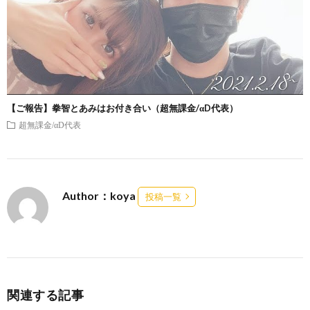
【ご報告】拳智とあみはお付き合い（超無課金/αD代表）
超無課金/αD代表
Author：koya
投稿一覧
関連する記事