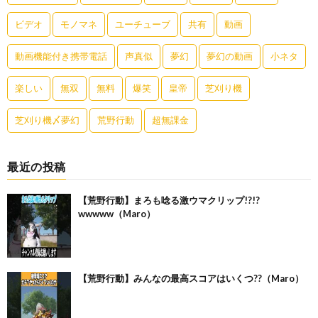
ビデオ
モノマネ
ユーチューブ
共有
動画
動画機能付き携帯電話
声真似
夢幻
夢幻の動画
小ネタ
楽しい
無双
無料
爆笑
皇帝
芝刈り機
芝刈り機〆夢幻
荒野行動
超無課金
最近の投稿
【荒野行動】まろも唸る激ウマクリップ!?!?
wwwww（Maro）
【荒野行動】みんなの最高スコアはいくつ??（Maro）