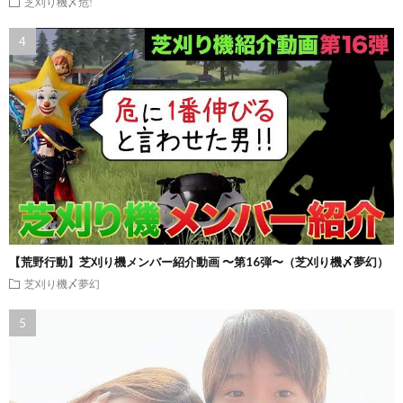
芝刈り機〆危!
【荒野行動】芝刈り機メンバー紹介動画 〜第16弾〜（芝刈り機〆夢幻）
芝刈り機〆夢幻