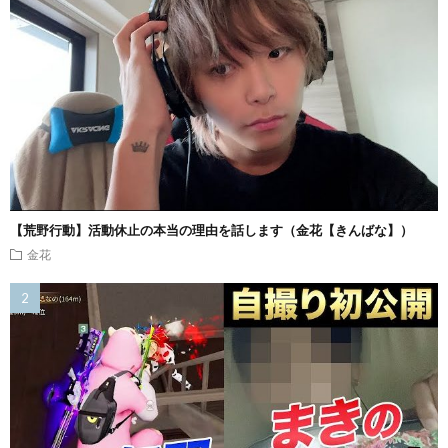
【荒野行動】活動休止の本当の理由を話します（金花【きんばな】）
金花