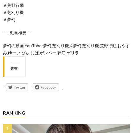
＃荒野行動
＃芝刈り機
＃夢幻
—-↑動画概要—-
夢幻の動画,YouTuber夢幻,芝刈り機〆夢幻,芝刈り機,荒野行動,おやす
み,ゆーい,ぴぃ,にぱ,ボンバー,夢幻,ゲリラ
共有:
Twitter
Facebook
RANKING