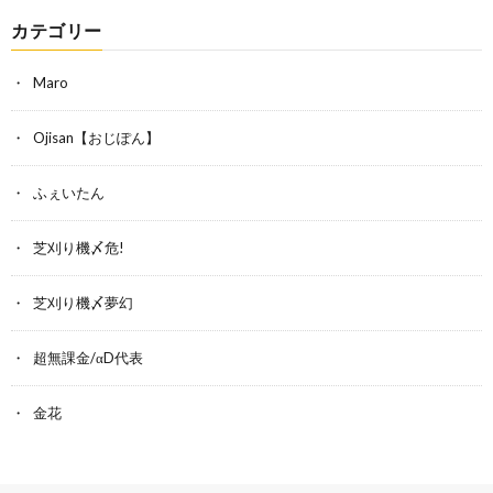
カテゴリー
Maro
Ojisan【おじぽん】
ふぇいたん
芝刈り機〆危!
芝刈り機〆夢幻
超無課金/αD代表
金花