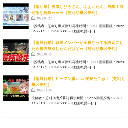
【荒活祭】勇気ちひろさん、ふぇいたん、酢酸！混
ぜるな危険ｗｗｗ（芝刈り機〆夢幻）
2022.06.22
0 投稿者：芝刈り機〆夢幻 再生時間：00:00 動画投稿：2022-
06-22T13:50:56+09:00 —-↓動画概要—[…]
【荒野行動】戦国メンバーが全員やってる設定にし
たら最強無双したんだけどｗ（芝刈り機〆夢幻）
2023.01.15
0 投稿者：芝刈り機〆夢幻 再生時間：08:27 動画投稿：2023-
01-15T21:00:02+09:00 —-↓動画概要—[…]
【荒野行動】ピーマン嫌い vs 祝祭たこぉ！（芝刈り
機〆夢幻）
2020.11.24
投稿者：芝刈り機〆夢幻 再生時間：12:56 動画投稿：2020-
11-25T03:00:05+09:00 —-↓動画概要—-[…]