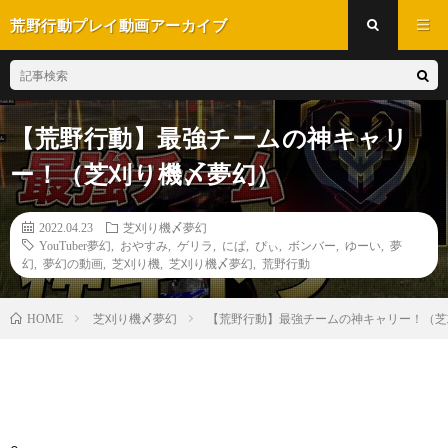
荒野行動プレイ動画アーカイブ
【荒野行動】最強チームの神キャリ
ー！（芝刈り機〆夢幻）
2022.04.23
芝刈り機〆夢幻
YouTuber夢幻
,
おやすみ
,
ゲリラ
,
にぱ
,
ぴぃ
,
ボンバー
,
ゆーい
,
夢
幻
,
夢幻の動画
,
芝刈り機
,
芝刈り機〆夢幻
,
荒野行動
芝刈り機〆夢幻
【荒野行動】最強チームの神キャリー！（芝
HOME