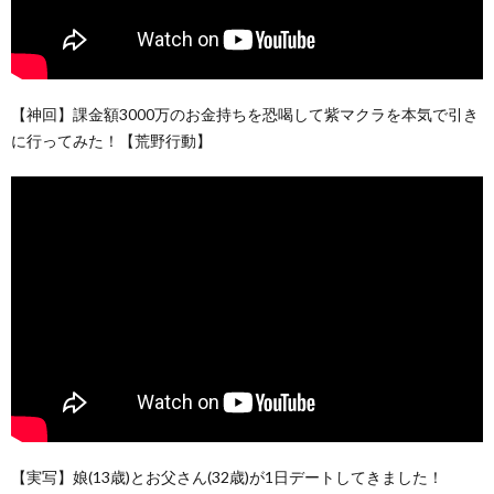
【神回】課金額3000万のお金持ちを恐喝して紫マクラを本気で引き
に行ってみた！【荒野行動】
【実写】娘(13歳)とお父さん(32歳)が1日デートしてきました！