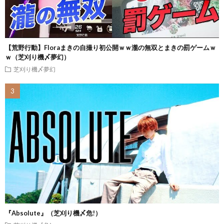
【荒野行動】Floraまきの自撮り初公開ｗｗ瀧の無双とまきの罰ゲームｗ
ｗ（芝刈り機〆夢幻）
芝刈り機〆夢幻
『Absolute』（芝刈り機〆危!）