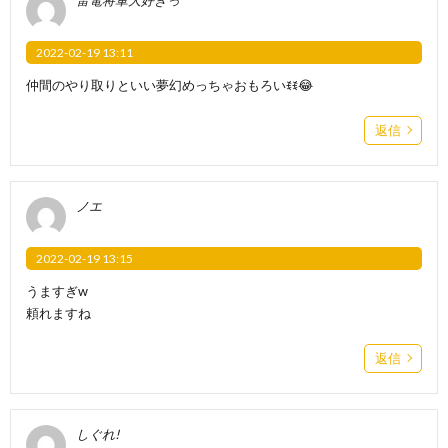
2022-02-19 13:11
仲間のやり取りといい夢幻めっちゃおもろいꉂꉂ😂
返信
ノエ
2022-02-19 13:15
うますぎw
頼れますね
返信
しぐれ!