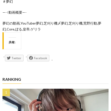
＃夢幻
—-↑動画概要—-
夢幻の動画,YouTuber夢幻,芝刈り機〆夢幻,芝刈り機,荒野行動,夢
幻,Core,ぼる,皇帝,ゲリラ
共有:
Twitter
Facebook
RANKING