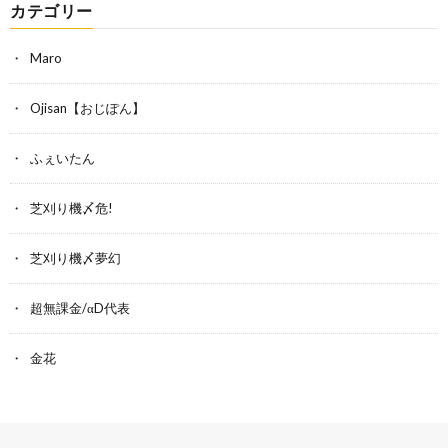
カテゴリー
Maro
Ojisan【おじぽん】
ふぇいたん
芝刈り機〆危!
芝刈り機〆夢幻
超無課金/αD代表
金花