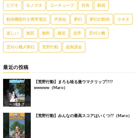
ビデオ
モノマネ
ユーチューブ
共有
動画
動画機能付き携帯電話
声真似
夢幻
夢幻の動画
小ネタ
楽しい
無双
無料
爆笑
皇帝
芝刈り機
芝刈り機〆夢幻
荒野行動
超無課金
最近の投稿
【荒野行動】まろも唸る激ウマクリップ!?!?
wwwww（Maro）
【荒野行動】みんなの最高スコアはいくつ??（Maro）