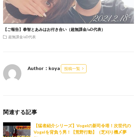
【ご報告】拳智とあみはお付き合い（超無課金/αD代表）
超無課金/αD代表
Author：koya
投稿一覧
関連する記事
【猛者紹介シリーズ】Vogelの新司令塔！次世代の
Vogelを背負う男！【荒野行動】（芝刈り機〆夢