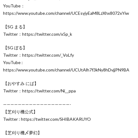
YouTube：
https://www.youtube.com/channel/UCEsyjyEaM8LzXhx8072xYiw
【SG まる】
Twitter：https://twitter.com/x5p_k
【SG ぼる】
Twitter：https://twitter.com/_VoLfy
YouTube :
https://www.youtube.com/channel/UCUtAlh7f3kNy8hDvjjPN9BA
【おやすみ にぱ】
Twitter：https://twitter.com/Ni__ppa
——————————————————-
【芝刈り機公式】
Twitter : https://twitter.com/SHIBAKARUYO
【芝刈り機〆夢幻】