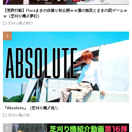
【荒野行動】Floraまきの自撮り初公開ｗｗ瀧の無双とまきの罰ゲームｗ
ｗ（芝刈り機〆夢幻）
芝刈り機〆夢幻
『Absolute』（芝刈り機〆危!）
芝刈り機〆危!