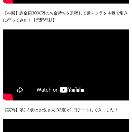
【神回】課金額3000万のお金持ちを恐喝して紫マクラを本気で引き
に行ってみた！【荒野行動】
【実写】娘(13歳)とお父さん(32歳)が1日デートしてきました！