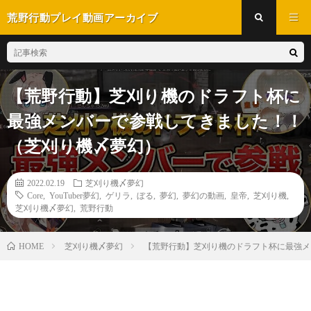
荒野行動プレイ動画アーカイブ
【荒野行動】芝刈り機のドラフト杯に
最強メンバーで参戦してきました！！
（芝刈り機〆夢幻）
2022.02.19
芝刈り機〆夢幻
Core
,
YouTuber夢幻
,
ゲリラ
,
ぼる
,
夢幻
,
夢幻の動画
,
皇帝
,
芝刈り機
,
芝刈り機〆夢幻
,
荒野行動
芝刈り機〆夢幻
【荒野行動】芝刈り機のドラフト杯に最強メ
HOME