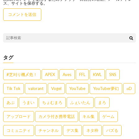
ス、サイトを保存する。
タグ
#芝刈り機〆危！
APEX
Aves
FFL
KWL
SNS
Tik Tok
valorant
Vogel
YouTube
YouTuber夢幻
αD
あぶ
うまい
ちょむまろ
ふぇいたん
まろ
アップロード
カメラ付き携帯電話
キル集
ゲーム
コミュニティ
チャンネル
デス集
ネタ枠
バズる