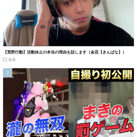
【荒野行動】活動休止の本当の理由を話します（金花【きんばな】）
金花