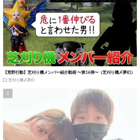
【荒野行動】芝刈り機メンバー紹介動画 〜第16弾〜（芝刈り機〆夢幻）
芝刈り機〆夢幻