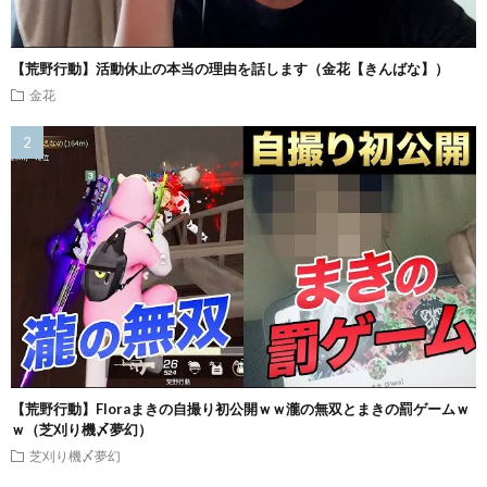
【荒野行動】活動休止の本当の理由を話します（金花【きんばな】）
金花
【荒野行動】Floraまきの自撮り初公開ｗｗ瀧の無双とまきの罰ゲームｗ
ｗ（芝刈り機〆夢幻）
芝刈り機〆夢幻