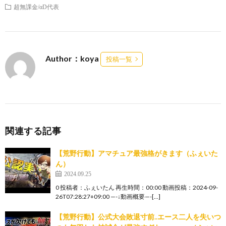
超無課金/αD代表
Author：koya
投稿一覧
関連する記事
【荒野行動】アマチュア最強格がきます（ふぇいた
ん）
2024.09.25
0 投稿者：ふぇいたん 再生時間：00:00 動画投稿：2024-09-
26T07:28:27+09:00 —-↓動画概要—-[…]
【荒野行動】公式大会敗退寸前..エース二人を失いつ