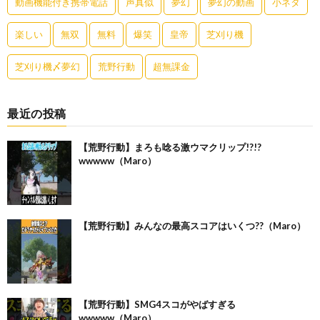
動画機能付き携帯電話
声真似
夢幻
夢幻の動画
小ネタ
楽しい
無双
無料
爆笑
皇帝
芝刈り機
芝刈り機〆夢幻
荒野行動
超無課金
最近の投稿
【荒野行動】まろも唸る激ウマクリップ!?!?
wwwww（Maro）
【荒野行動】みんなの最高スコアはいくつ??（Maro）
【荒野行動】SMG4スコがやばすぎる
wwwww（Maro）