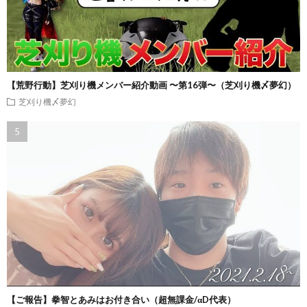
【荒野行動】芝刈り機メンバー紹介動画 〜第16弾〜（芝刈り機〆夢幻）
芝刈り機〆夢幻
【ご報告】拳智とあみはお付き合い（超無課金/αD代表）