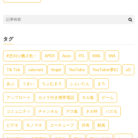
タグ
#芝刈り機〆危！
APEX
Aves
FFL
KWL
SNS
Tik Tok
valorant
Vogel
YouTube
YouTuber夢幻
αD
あぶ
うまい
ちょむまろ
ふぇいたん
まろ
アップロード
カメラ付き携帯電話
キル集
ゲーム
コミュニティ
チャンネル
デス集
ネタ枠
バズる
ビデオ
モノマネ
ユーチューブ
共有
動画