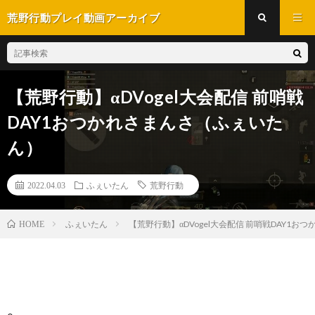
荒野行動プレイ動画アーカイブ
【荒野行動】αDVogel大会配信 前哨戦
DAY1おつかれさまんさ（ふぇいた
ん）
2022.04.03
ふぇいたん
荒野行動
ふぇいたん
【荒野行動】αDVogel大会配信 前哨戦DAY1
HOME