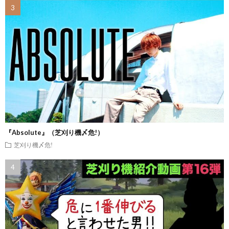
『Absolute』（芝刈り機〆危!）
芝刈り機〆危!