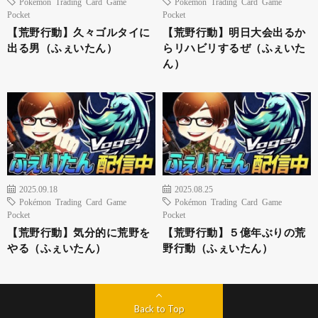
Pokémon Trading Card Game
Pokémon Trading Card Game
Pocket
Pocket
【荒野行動】久々ゴルタイに
【荒野行動】明日大会出るか
出る男（ふぇいたん）
らリハビリするぜ（ふぇいた
ん）
2025.09.18
2025.08.25
Pokémon Trading Card Game
Pokémon Trading Card Game
Pocket
Pocket
【荒野行動】気分的に荒野を
【荒野行動】５億年ぶりの荒
やる（ふぇいたん）
野行動（ふぇいたん）
Back to Top