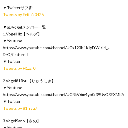
▼Twitterサブ垢
Tweets by FeitaN0426
▼αDVogelメンバー一覧
1.VogelHlz【ヘルズ】
▼Youtube
https://www.youtube.com/channel/UCx123b4KIyFrWIrI4_U-
DrQ/featured
▼Twitter
Tweets by H1zz_0
2.Vogel81Ryu【りゅうにき】
▼Youtube
https://www.youtube.com/channel/UCRkV6m4gb0r39UvO3EXMIiA
▼Twitter
Tweets by 81_ryu7
3.VogelSano【さの】
▼Youtube