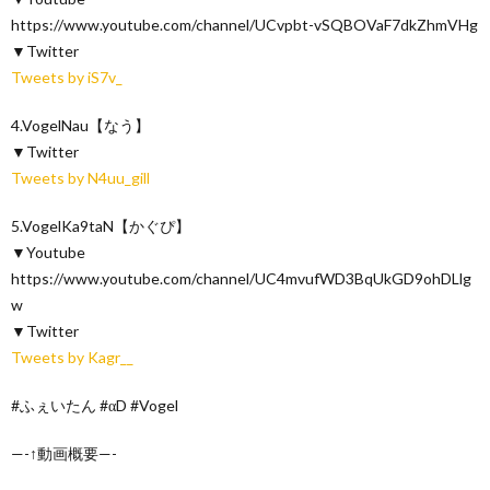
https://www.youtube.com/channel/UCvpbt-vSQBOVaF7dkZhmVHg
▼Twitter
Tweets by iS7v_
4.VogelNau【なう】
▼Twitter
Tweets by N4uu_gill
5.VogelKa9taN【かぐぴ】
▼Youtube
https://www.youtube.com/channel/UC4mvufWD3BqUkGD9ohDLlg
w
▼Twitter
Tweets by Kagr__
#ふぇいたん #αD #Vogel
—-↑動画概要—-