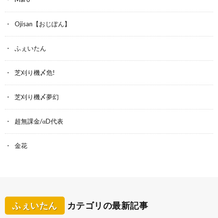
Ojisan【おじぽん】
ふぇいたん
芝刈り機〆危!
芝刈り機〆夢幻
超無課金/αD代表
金花
ふぇいたん
カテゴリの最新記事