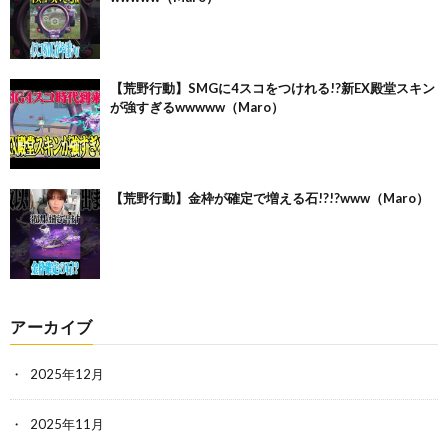
【荒野行動】SMGに4スコをつけれる!?新EX殿堂スキン
が強すぎるwwwww（Maro）
【荒野行動】金枠が確定で増える石!?!?www（Maro）
アーカイブ
2025年12月
2025年11月