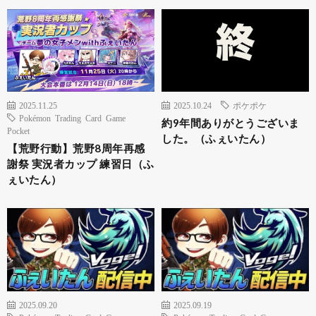
2025.11.25
2025.10.24
ポケポケ
Pokémon Trading Card Game
約9年間ありがとうございま
Pocket
した。（ふぇいたん）
【荒野行動】荒野8周年再感
謝祭 実況者カップ 練習日（ふ
ぇいたん）
2025.09.20
2025.09.19