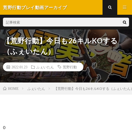
荒野行動プレイ動画アーカイブ
【荒野行動】今日も26キルKOする
（ふぇいたん）
2022.01.23
ふぇいたん
荒野行動
ふぇいたん
【荒野行動】今日も26キルKOする（ふぇいたん
HOME
0