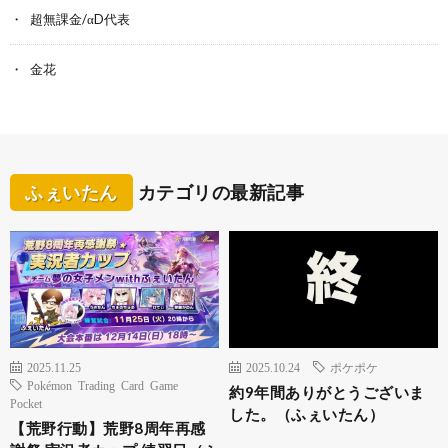
超無課金/αD代表
金花
ふぇいたん
カテゴリの最新記事
2025.11.25
2025.10.24
ポケポケ
Pokémon Trading Card Game
約9年間ありがとうございま
Pocket
した。（ふぇいたん）
【荒野行動】荒野8周年再感