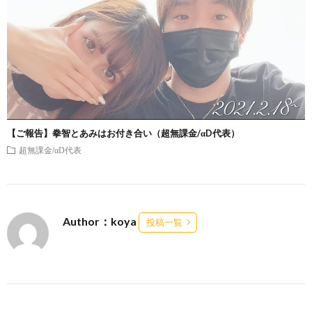
【ご報告】拳智とあみはお付き合い（超無課金/αD代表）
超無課金/αD代表
Author：koya
投稿一覧