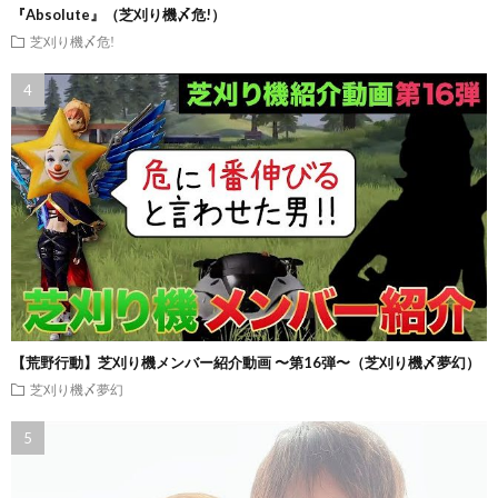
『Absolute』（芝刈り機〆危!）
芝刈り機〆危!
【荒野行動】芝刈り機メンバー紹介動画 〜第16弾〜（芝刈り機〆夢幻）
芝刈り機〆夢幻