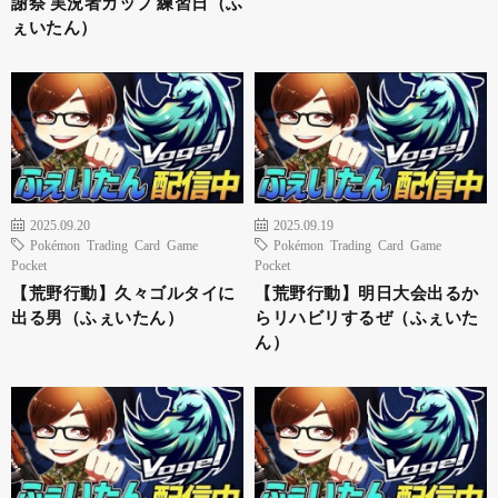
謝祭 実況者カップ 練習日（ふ
ぇいたん）
2025.09.20
2025.09.19
Pokémon Trading Card Game
Pokémon Trading Card Game
Pocket
Pocket
【荒野行動】久々ゴルタイに
【荒野行動】明日大会出るか
出る男（ふぇいたん）
らリハビリするぜ（ふぇいた
ん）