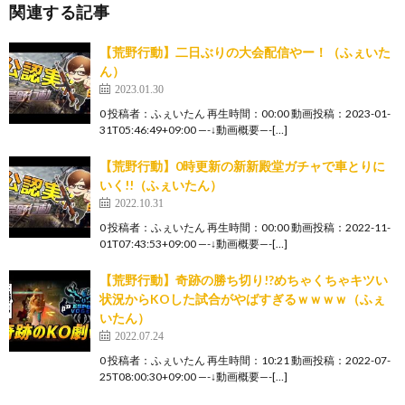
関連する記事
【荒野行動】二日ぶりの大会配信やー！（ふぇいた
ん）
2023.01.30
0 投稿者：ふぇいたん 再生時間：00:00 動画投稿：2023-01-
31T05:46:49+09:00 —-↓動画概要—-[…]
【荒野行動】0時更新の新新殿堂ガチャで車とりに
いく!!（ふぇいたん）
2022.10.31
0 投稿者：ふぇいたん 再生時間：00:00 動画投稿：2022-11-
01T07:43:53+09:00 —-↓動画概要—-[…]
【荒野行動】奇跡の勝ち切り!?めちゃくちゃキツい
状況からKOした試合がやばすぎるｗｗｗｗ（ふぇ
いたん）
2022.07.24
0 投稿者：ふぇいたん 再生時間：10:21 動画投稿：2022-07-
25T08:00:30+09:00 —-↓動画概要—-[…]