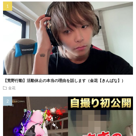
【荒野行動】活動休止の本当の理由を話します（金花【きんばな】）
金花