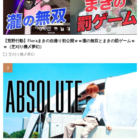
【荒野行動】Floraまきの自撮り初公開ｗｗ瀧の無双とまきの罰ゲームｗ
ｗ（芝刈り機〆夢幻）
芝刈り機〆夢幻