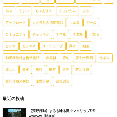
あぶ
うまい
ちょむまろ
ふぇいたん
まろ
アップロード
カメラ付き携帯電話
キル集
ゲーム
コミュニティ
チャンネル
デス集
ネタ枠
バズる
ビデオ
モノマネ
ユーチューブ
共有
動画
動画機能付き携帯電話
声真似
夢幻
夢幻の動画
小ネタ
楽しい
無双
無料
爆笑
皇帝
芝刈り機
芝刈り機〆夢幻
荒野行動
超無課金
最近の投稿
【荒野行動】まろも唸る激ウマクリップ!?!?
wwwww（Maro）