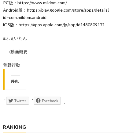
PC版：https://www.mildom.com/
Android版：https://play.google.com/store/apps/details?
id=com.mildom.android
iOS版：https://apps.apple.com/jp/app/id1480809171
#ふぇいたん
—-↑動画概要—-
荒野行動
共有:
Twitter
Facebook
RANKING