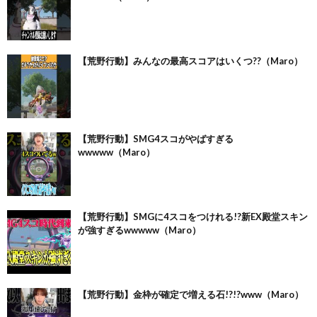
【荒野行動】みんなの最高スコアはいくつ??（Maro）
【荒野行動】SMG4スコがやばすぎる
wwwww（Maro）
【荒野行動】SMGに4スコをつけれる!?新EX殿堂スキン
が強すぎるwwwww（Maro）
【荒野行動】金枠が確定で増える石!?!?www（Maro）