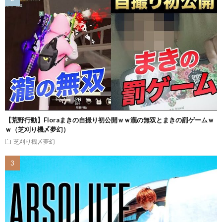
【荒野行動】Floraまきの自撮り初公開ｗｗ瀧の無双とまきの罰ゲームｗ
ｗ（芝刈り機〆夢幻）
芝刈り機〆夢幻