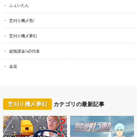
ふぇいたん
芝刈り機〆危!
芝刈り機〆夢幻
超無課金/αD代表
金花
芝刈り機〆夢幻
カテゴリの最新記事