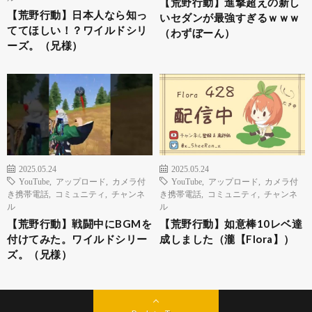
【荒野行動】進撃超えの新し
【荒野行動】日本人なら知っ
いセダンが最強すぎるｗｗｗ
ててほしい！？ワイルドシリ
（わずぼーん）
ーズ。（兄様）
2025.05.24
2025.05.24
YouTube
,
アップロード
,
カメラ付
YouTube
,
アップロード
,
カメラ付
き携帯電話
,
コミュニティ
,
チャンネ
き携帯電話
,
コミュニティ
,
チャンネ
ル
ル
【荒野行動】戦闘中にBGMを
【荒野行動】如意棒10レベ達
付けてみた。ワイルドシリー
成しました（瀧【Flora】）
ズ。（兄様）