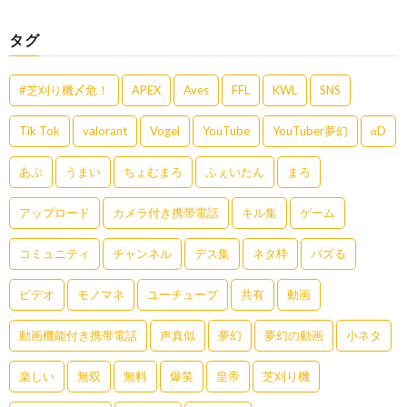
タグ
#芝刈り機〆危！
APEX
Aves
FFL
KWL
SNS
Tik Tok
valorant
Vogel
YouTube
YouTuber夢幻
αD
あぶ
うまい
ちょむまろ
ふぇいたん
まろ
アップロード
カメラ付き携帯電話
キル集
ゲーム
コミュニティ
チャンネル
デス集
ネタ枠
バズる
ビデオ
モノマネ
ユーチューブ
共有
動画
動画機能付き携帯電話
声真似
夢幻
夢幻の動画
小ネタ
楽しい
無双
無料
爆笑
皇帝
芝刈り機