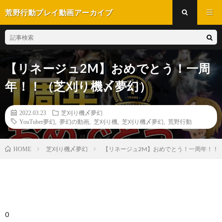
荒野行動プレイ動画アーカイブ
【リネージュ2M】おめでとう！一周
年！！（芝刈り機〆夢幻）
2022.03.23
芝刈り機〆夢幻
YouTuber夢幻
,
夢幻の動画
,
芝刈り機
,
芝刈り機〆夢幻
,
荒野行動
芝刈り機〆夢幻
【リネージュ2M】おめでとう！一周年！！
HOME
0