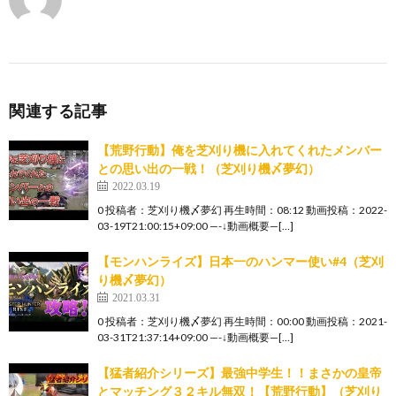
関連する記事
【荒野行動】俺を芝刈り機に入れてくれたメンバー
との思い出の一戦！（芝刈り機〆夢幻）
2022.03.19
0 投稿者：芝刈り機〆夢幻 再生時間：08:12 動画投稿：2022-
03-19T21:00:15+09:00 —-↓動画概要—[…]
【モンハンライズ】日本一のハンマー使い#4（芝刈
り機〆夢幻）
2021.03.31
0 投稿者：芝刈り機〆夢幻 再生時間：00:00 動画投稿：2021-
03-31T21:37:14+09:00 —-↓動画概要—[…]
【猛者紹介シリーズ】最強中学生！！まさかの皇帝
とマッチング３２キル無双！【荒野行動】（芝刈り