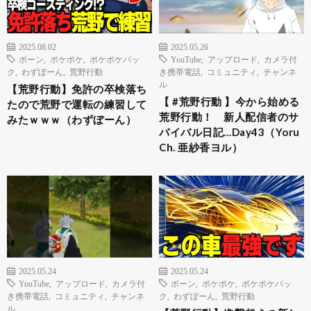
2025.08.02
2025.05.26
ボーン
,
ポケポケ
,
ポケポケパッ
YouTube
,
アップロード
,
カメラ付
ク
,
わずぼーん
,
荒野行動
き携帯電話
,
コミュニティ
,
チャンネ
ル
【荒野行動】免許の卒検落ち
【 #荒野行動 】今から始める
たので荒野で運転の練習して
荒野行動！ 新人配信者のサ
みたｗｗｗ（わずぼーん）
バイバル日記…Day43（Yoru
Ch. 亜紗香ヨル）
2025.05.24
2025.05.24
YouTube
,
アップロード
,
カメラ付
ボーン
,
ポケポケ
,
ポケポケパッ
き携帯電話
,
コミュニティ
,
チャンネ
ク
,
わずぼーん
,
荒野行動
ル