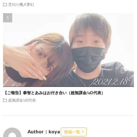
芝刈り機〆夢幻
【ご報告】拳智とあみはお付き合い（超無課金/αD代表）
超無課金/αD代表
Author：koya
投稿一覧