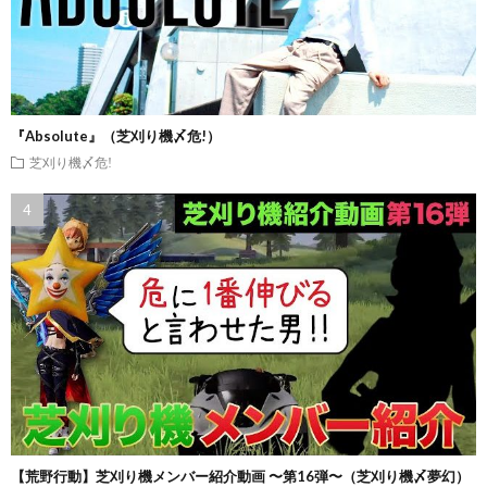
『Absolute』（芝刈り機〆危!）
芝刈り機〆危!
【荒野行動】芝刈り機メンバー紹介動画 〜第16弾〜（芝刈り機〆夢幻）