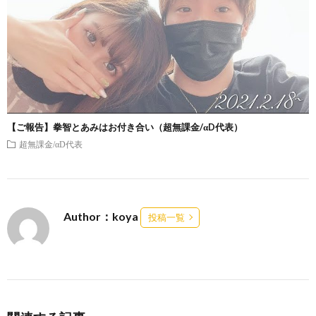
【ご報告】拳智とあみはお付き合い（超無課金/αD代表）
超無課金/αD代表
Author：koya
投稿一覧