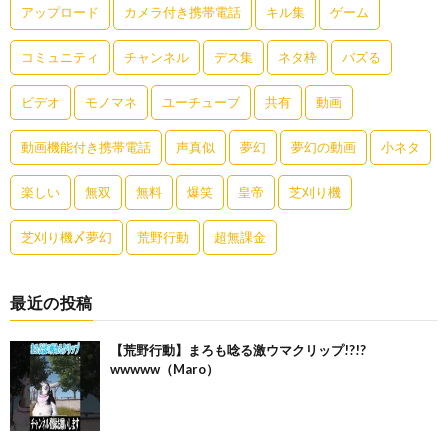
アップロード
カメラ付き携帯電話
キル集
ゲーム
コミュニティ
チャンネル
デス集
ネタ枠
バズる
ビデオ
モノマネ
ユーチューブ
共有
動画
動画機能付き携帯電話
声真似
夢幻
夢幻の動画
小ネタ
楽しい
無双
無料
爆笑
皇帝
芝刈り機
芝刈り機〆夢幻
荒野行動
超無課金
最近の投稿
【荒野行動】まろも唸る激ウマクリップ!?!?
wwwww（Maro）