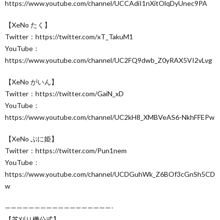
https://www.youtube.com/channel/UCCAdiI1nXitOlqDyUnec9PA
【XeNo たく】
Twitter：https://twitter.com/xT_TakuM1
YouTube：
https://www.youtube.com/channel/UC2FQ9dwb_Z0yRAX5VI2vLvg
【XeNo がいん】
Twitter：https://twitter.com/GaiN_xD
YouTube：
https://www.youtube.com/channel/UC2kH8_XMBVeAS6-NkhFFEPw
【XeNo ぷに姫】
Twitter：https://twitter.com/Pun1nem
YouTube：
https://www.youtube.com/channel/UCDGuhWk_Z6BOf3cGnSh5CD
w
——————————————————-
【芝刈り機公式】