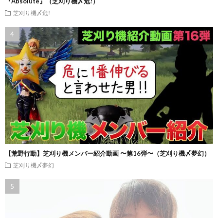
『Absolute』（芝刈り機〆危!）
芝刈り機〆危!
【荒野行動】芝刈り機メンバー紹介動画 〜第16弾〜（芝刈り機〆夢幻）
芝刈り機〆夢幻