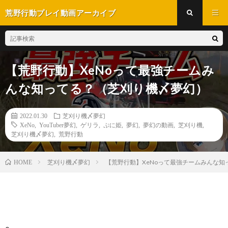
荒野行動プレイ動画アーカイブ
【荒野行動】XeNoって最強チームみ
んな知ってる？（芝刈り機〆夢幻）
2022.01.30
芝刈り機〆夢幻
XeNo
,
YouTuber夢幻
,
ゲリラ
,
ぷに姫
,
夢幻
,
夢幻の動画
,
芝刈り機
,
芝刈り機〆夢幻
,
荒野行動
芝刈り機〆夢幻
【荒野行動】XeNoって最強チームみんな
HOME