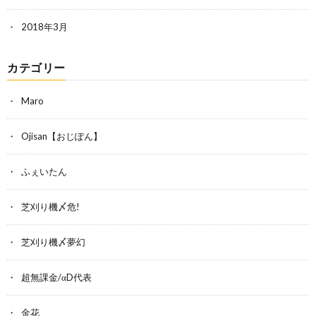
2018年3月
カテゴリー
Maro
Ojisan【おじぽん】
ふぇいたん
芝刈り機〆危!
芝刈り機〆夢幻
超無課金/αD代表
金花