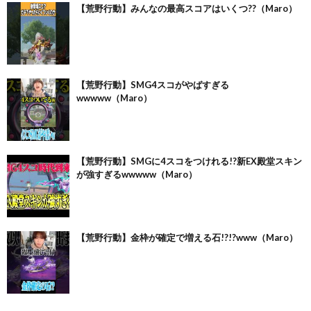
【荒野行動】みんなの最高スコアはいくつ??（Maro）
【荒野行動】SMG4スコがやばすぎる
wwwww（Maro）
【荒野行動】SMGに4スコをつけれる!?新EX殿堂スキン
が強すぎるwwwww（Maro）
【荒野行動】金枠が確定で増える石!?!?www（Maro）