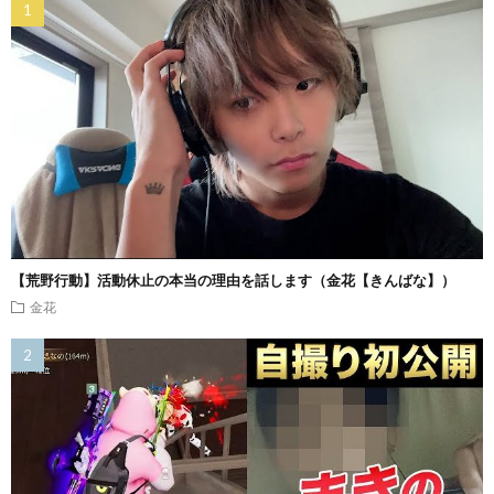
【荒野行動】活動休止の本当の理由を話します（金花【きんばな】）
金花