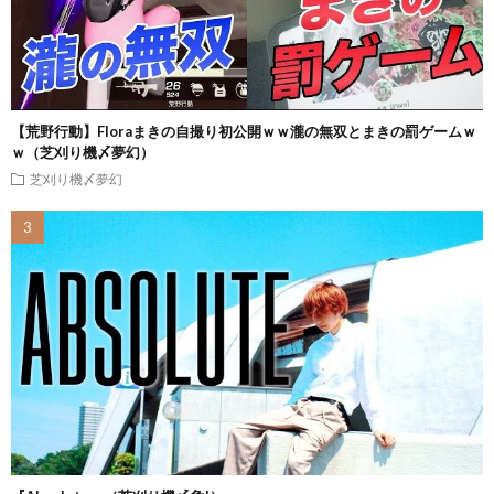
【荒野行動】Floraまきの自撮り初公開ｗｗ瀧の無双とまきの罰ゲームｗ
ｗ（芝刈り機〆夢幻）
芝刈り機〆夢幻