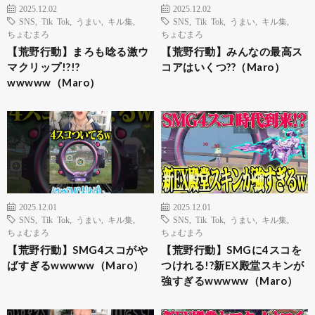
2025.12.02
2025.12.02
SNS
,
Tik Tok
,
うまい
,
キル集
,
SNS
,
Tik Tok
,
うまい
,
キル集
,
ちょむまろ
ちょむまろ
【荒野行動】まろも唸る激ウ
【荒野行動】みんなの最高ス
マクリップ!?!?
コアはいくつ??（Maro）
wwwww（Maro）
2025.12.01
2025.12.01
SNS
,
Tik Tok
,
うまい
,
キル集
,
SNS
,
Tik Tok
,
うまい
,
キル集
,
ちょむまろ
ちょむまろ
【荒野行動】SMG4スコがや
【荒野行動】SMGに4スコを
ばすぎるwwwww（Maro）
つけれる!?新EX殿堂スキンが
強すぎるwwwww（Maro）