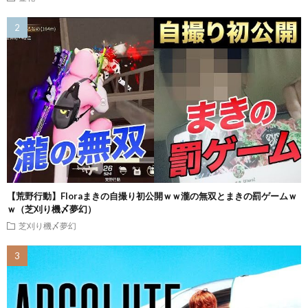
【荒野行動】Floraまきの自撮り初公開ｗｗ瀧の無双とまきの罰ゲームｗ
ｗ（芝刈り機〆夢幻）
芝刈り機〆夢幻