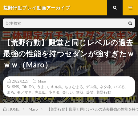
荒野行動プレイ動画アーカイブ
【荒野行動】殿堂と同じレベルの過去
最強の性能を持つセダンが強すぎたｗ
ｗｗ（Maro）
2022.02.27
Maro
SNS
,
Tik Tok
,
うまい
,
キル集
,
ちょむまろ
,
デス集
,
ネタ枠
,
バズる
,
まろ
,
モノマネ
,
声真似
,
小ネタ
,
楽しい
,
無双
,
爆笑
,
荒野行動
Maro
【荒野行動】殿堂と同じレベルの過去最強の性能を持つ
HOME