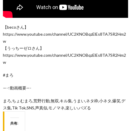
【becoさん】
https://www.youtube.com/channel/UC2KNOBqzElEs8TA7SR2Hm2
w
【うっちーゼロさん】
https://www.youtube.com/channel/UC2KNOBqzElEs8TA7SR2Hm2
w
#まろ
—-↑動画概要—-
まろ,ちょむまろ,荒野行動,無双,キル集,うまい,ネタ枠,小ネタ,爆笑,デ
ス集,Tik Tok,SNS,声真似,モノマネ,楽しい,バズる
共有: