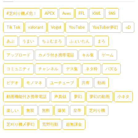
#芝刈り機〆危！
APEX
Aves
FFL
KWL
SNS
Tik Tok
valorant
Vogel
YouTube
YouTuber夢幻
αD
あぶ
うまい
ちょむまろ
ふぇいたん
まろ
アップロード
カメラ付き携帯電話
キル集
ゲーム
コミュニティ
チャンネル
デス集
ネタ枠
バズる
ビデオ
モノマネ
ユーチューブ
共有
動画
動画機能付き携帯電話
声真似
夢幻
夢幻の動画
小ネタ
楽しい
無双
無料
爆笑
皇帝
芝刈り機
芝刈り機〆夢幻
荒野行動
超無課金