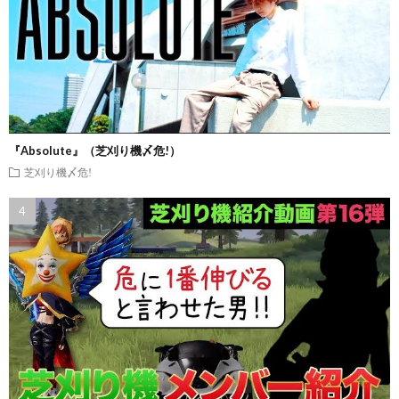
『Absolute』（芝刈り機〆危!）
芝刈り機〆危!