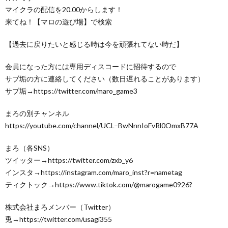
マイクラの配信を20.00からします！
来てね！【マロの遊び場】で検索
【過去に戻りたいと感じる時は今を頑張れてない時だ】
会員になった方には専用ディスコードに招待するので
サブ垢の方に連絡してください（数日遅れることがあります）
サブ垢→https://twitter.com/maro_game3
まろの別チャンネル
https://youtube.com/channel/UCL–BwNnnIoFvRl0OmxB77A
まろ（各SNS）
ツイッター→https://twitter.com/zxb_y6
インスタ→https://instagram.com/maro_inst?r=nametag
ティクトック→https://www.tiktok.com/@marogame0926?
株式会社まろメンバー（Twitter）
兎→https://twitter.com/usagi355