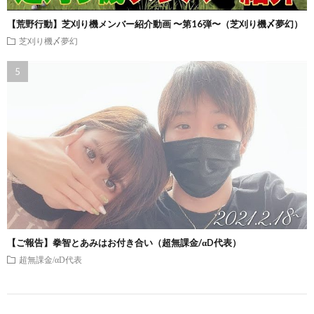
【荒野行動】芝刈り機メンバー紹介動画 〜第16弾〜（芝刈り機〆夢幻）
芝刈り機〆夢幻
【ご報告】拳智とあみはお付き合い（超無課金/αD代表）
超無課金/αD代表