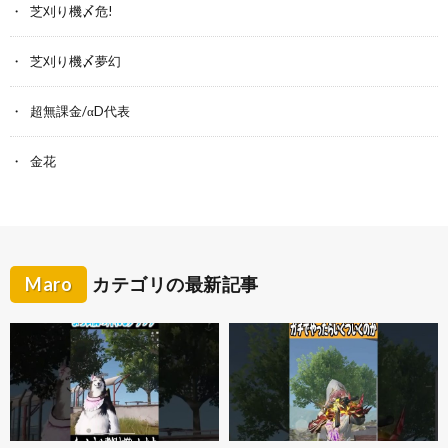
芝刈り機〆危!
芝刈り機〆夢幻
超無課金/αD代表
金花
Maro
カテゴリの最新記事