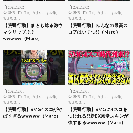
2025.12.02
2025.12.02
SNS
,
Tik Tok
,
うまい
,
キル集
,
SNS
,
Tik Tok
,
うまい
,
キル集
,
ちょむまろ
ちょむまろ
【荒野行動】まろも唸る激ウ
【荒野行動】みんなの最高ス
マクリップ!?!?
コアはいくつ??（Maro）
wwwww（Maro）
2025.12.01
2025.12.01
SNS
,
Tik Tok
,
うまい
,
キル集
,
SNS
,
Tik Tok
,
うまい
,
キル集
,
ちょむまろ
ちょむまろ
【荒野行動】SMG4スコがや
【荒野行動】SMGに4スコを
ばすぎるwwwww（Maro）
つけれる!?新EX殿堂スキンが
強すぎるwwwww（Maro）