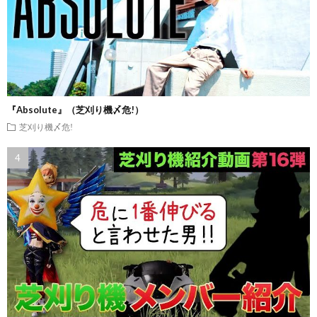
『Absolute』（芝刈り機〆危!）
芝刈り機〆危!