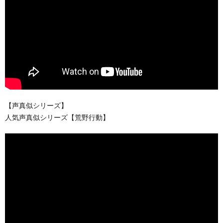
【声真似シリーズ】
人気声真似シリーズ【荒野行動】