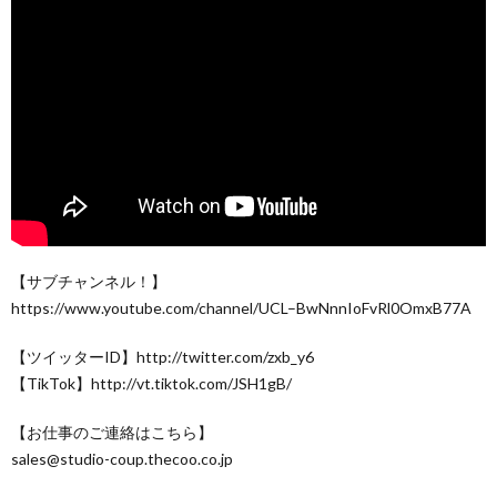
【サブチャンネル！】
https://www.youtube.com/channel/UCL–BwNnnIoFvRl0OmxB77A
【ツイッターID】http://twitter.com/zxb_y6
【TikTok】http://vt.tiktok.com/JSH1gB/
【お仕事のご連絡はこちら】
sales@studio-coup.thecoo.co.jp