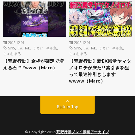
2025.12.01
2025.12.01
SNS
,
Tik Tok
,
うまい
,
キル集
,
SNS
,
Tik Tok
,
うまい
,
キル集
,
ちょむまろ
ちょむまろ
【荒野行動】金枠が確定で増
【荒野行動】新EX殿堂ヤマタ
える石!?!?www（Maro）
ノオロチが来た!!素引きを狙
って最速神引きします
wwww（Maro）
Back to Top
© Copyright 2026
荒野行動プレイ動画アーカイブ
.