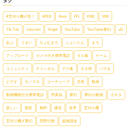
タグ
#芝刈り機〆危！
APEX
Aves
FFL
KWL
SNS
Tik Tok
valorant
Vogel
YouTube
YouTuber夢幻
αD
あぶ
うまい
ちょむまろ
ふぇいたん
まろ
アップロード
カメラ付き携帯電話
キル集
ゲーム
コミュニティ
チャンネル
デス集
ネタ枠
バズる
ビデオ
モノマネ
ユーチューブ
共有
動画
動画機能付き携帯電話
声真似
夢幻
夢幻の動画
小ネタ
楽しい
無双
無料
爆笑
皇帝
芝刈り機
芝刈り機〆夢幻
荒野行動
超無課金