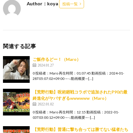
Author：koya
投稿一覧
関連する記事
ご飯作るどー！（Maro）
2024.01.27
0 投稿者：Maro 再生時間：01:07:45 動画投稿：2024-01-
28T05:07:02+09:00 —-↓動画概要—[…]
【荒野行動】呪術廻戦コラボで追加されたP90の最
終進化がヤバすぎるwwwwww（Maro）
2022.01.02
0 投稿者：Maro 再生時間：12:15 動画投稿：2022-01-
03T03:00:12+09:00 —-↓動画概要—- […]
【荒野行動】普通に撃ち合っては勝てない猛者たち