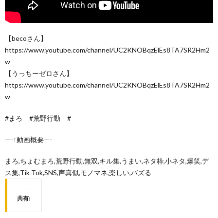
【becoさん】
https://www.youtube.com/channel/UC2KNOBqzElEs8TA7SR2Hm2
w
【うっちーゼロさん】
https://www.youtube.com/channel/UC2KNOBqzElEs8TA7SR2Hm2
w
#まろ #荒野行動 #
—-↑動画概要—-
まろ,ちょむまろ,荒野行動,無双,キル集,うまい,ネタ枠,小ネタ,爆笑,デ
ス集,Tik Tok,SNS,声真似,モノマネ,楽しい,バズる
共有: