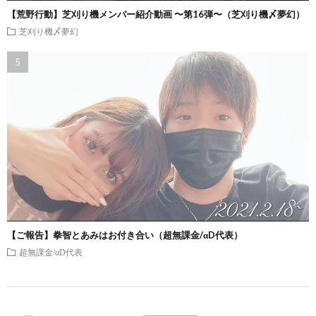
【荒野行動】芝刈り機メンバー紹介動画 〜第16弾〜（芝刈り機〆夢幻）
芝刈り機〆夢幻
【ご報告】拳智とあみはお付き合い（超無課金/αD代表）
超無課金/αD代表