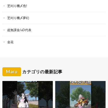
芝刈り機〆危!
芝刈り機〆夢幻
超無課金/αD代表
金花
Maro
カテゴリの最新記事