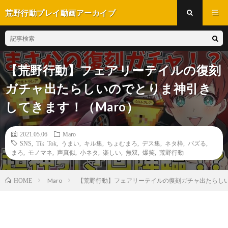
荒野行動プレイ動画アーカイブ
【荒野行動】フェアリーテイルの復刻
ガチャ出たらしいのでとりま神引き
してきます！（Maro）
2021.05.06
Maro
SNS
,
Tik Tok
,
うまい
,
キル集
,
ちょむまろ
,
デス集
,
ネタ枠
,
バズる
,
まろ
,
モノマネ
,
声真似
,
小ネタ
,
楽しい
,
無双
,
爆笑
,
荒野行動
Maro
【荒野行動】フェアリーテイルの復刻ガチャ出たらしい
HOME