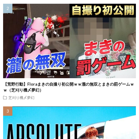
【荒野行動】Floraまきの自撮り初公開ｗｗ瀧の無双とまきの罰ゲームｗ
ｗ（芝刈り機〆夢幻）
芝刈り機〆夢幻