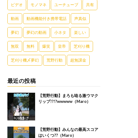
ビデオ
モノマネ
ユーチューブ
共有
動画
動画機能付き携帯電話
声真似
夢幻
夢幻の動画
小ネタ
楽しい
無双
無料
爆笑
皇帝
芝刈り機
芝刈り機〆夢幻
荒野行動
超無課金
最近の投稿
【荒野行動】まろも唸る激ウマク
リップ!?!?wwwww（Maro）
【荒野行動】みんなの最高スコア
はいくつ??（Maro）