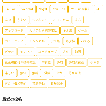
Tik Tok
valorant
Vogel
YouTube
YouTuber夢幻
αD
あぶ
うまい
ちょむまろ
ふぇいたん
まろ
アップロード
カメラ付き携帯電話
キル集
ゲーム
コミュニティ
チャンネル
デス集
ネタ枠
バズる
ビデオ
モノマネ
ユーチューブ
共有
動画
動画機能付き携帯電話
声真似
夢幻
夢幻の動画
小ネタ
楽しい
無双
無料
爆笑
皇帝
芝刈り機
芝刈り機〆夢幻
荒野行動
超無課金
最近の投稿