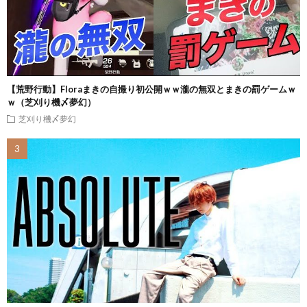
【荒野行動】Floraまきの自撮り初公開ｗｗ瀧の無双とまきの罰ゲームｗ
ｗ（芝刈り機〆夢幻）
芝刈り機〆夢幻