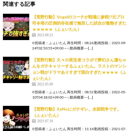
関連する記事
【荒野行動】Vogelのコーチが戦場に参戦!?元プロ
司令塔の圧倒的存在感で無双した試合が激熱すぎた
ｗｗｗｗｗ（ふぇいたん）
2023.09.23
0 投稿者：ふぇいたん 再生時間：08:26 動画投稿：2023-09-
24T02:50:55+09:00 —-↓動画概要—-[…]
【荒野行動】久々の実況者コラボで夢幻さん瀧ちゃ
んをガチキャリーするふぇいたん。ラストのマンシ
ョン戦がドラマありすぎで面白すぎたｗｗｗｗ（ふ
ぇいたん）
2022.05.09
0 投稿者：ふぇいたん 再生時間：08:52 動画投稿：2022-05-
10T04:18:02+09:00 —-↓動画概要—-[…]
【荒野行動】XeNoにガチギレ。全面戦争です。
（ふぇいたん）
2021.07.10
0 投稿者：ふぇいたん 再生時間：11:14 動画投稿：2021-07-