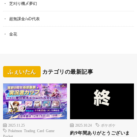
芝刈り機〆夢幻
超無課金/αD代表
金花
ふぇいたん
カテゴリの最新記事
2025.11.25
2025.10.24
ポケポケ
Pokémon Trading Card Game
約9年間ありがとうございま
Pocket