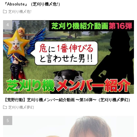
『Absolute』（芝刈り機〆危!）
芝刈り機〆危!
【荒野行動】芝刈り機メンバー紹介動画 〜第16弾〜（芝刈り機〆夢幻）
芝刈り機〆夢幻