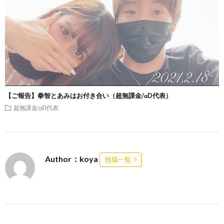
【ご報告】拳智とあみはお付き合い（超無課金/αD代表）
超無課金/αD代表
Author：koya
投稿一覧