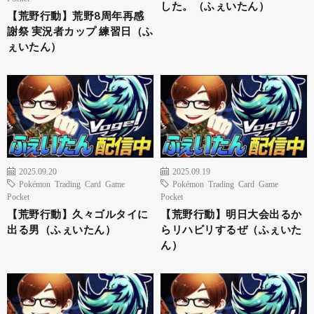
した。（ふぇいたん）
【荒野行動】荒野8周年再感
謝祭 実況者カップ 練習日（ふ
ぇいたん）
2025.09.20
2025.09.19
Pokémon Trading Card Game
Pokémon Trading Card Game
Pocket
Pocket
【荒野行動】久々ゴルタイに
【荒野行動】明日大会出るか
出る男（ふぇいたん）
らリハビリするぜ（ふぇいた
ん）