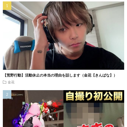
【荒野行動】活動休止の本当の理由を話します（金花【きんばな】）
金花