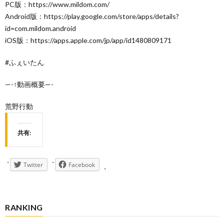
PC版：https://www.mildom.com/
Android版：https://play.google.com/store/apps/details?
id=com.mildom.android
iOS版：https://apps.apple.com/jp/app/id1480809171
#ふぇいたん
—-↑動画概要—-
荒野行動
共有:
Twitter
Facebook
RANKING