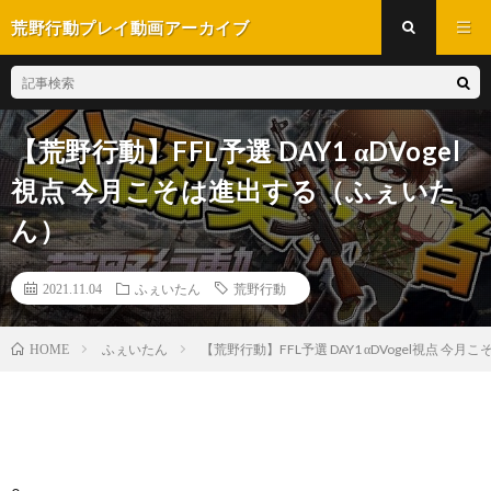
荒野行動プレイ動画アーカイブ
【荒野行動】FFL予選 DAY1 αDVogel
視点 今月こそは進出する（ふぇいた
ん）
2021.11.04
ふぇいたん
荒野行動
ふぇいたん
【荒野行動】FFL予選 DAY1 αDVogel視点 
HOME