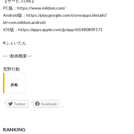
【サービスURL】
PC版：https://www.mildom.com/
Android版：https://play.google.com/store/apps/details?
id=com.mildom.android
iOS版：https://apps.apple.com/jp/app/id1480809171
#ふぇいたん
—-↑動画概要—-
荒野行動
共有:
Twitter
Facebook
RANKING