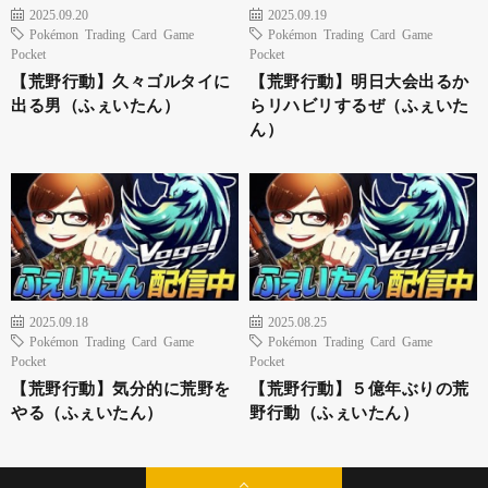
2025.09.20
2025.09.19
Pokémon Trading Card Game
Pokémon Trading Card Game
Pocket
Pocket
【荒野行動】久々ゴルタイに
【荒野行動】明日大会出るか
出る男（ふぇいたん）
らリハビリするぜ（ふぇいた
ん）
2025.09.18
2025.08.25
Pokémon Trading Card Game
Pokémon Trading Card Game
Pocket
Pocket
【荒野行動】気分的に荒野を
【荒野行動】５億年ぶりの荒
やる（ふぇいたん）
野行動（ふぇいたん）