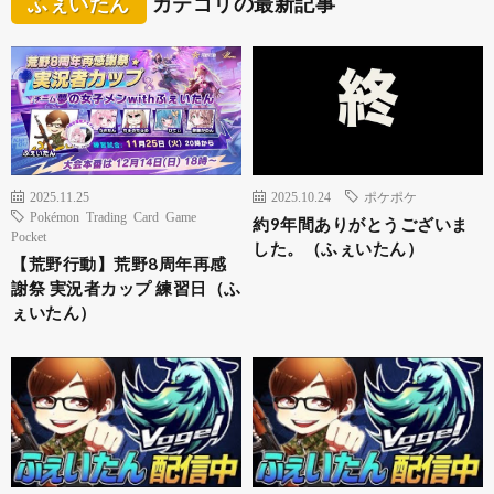
ふぇいたん
カテゴリの最新記事
2025.11.25
2025.10.24
ポケポケ
Pokémon Trading Card Game
約9年間ありがとうございま
Pocket
した。（ふぇいたん）
【荒野行動】荒野8周年再感
謝祭 実況者カップ 練習日（ふ
ぇいたん）