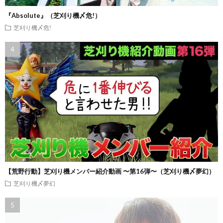
『Absolute』（芝刈り機〆危!）
芝刈り機〆危!
【荒野行動】芝刈り機メンバー紹介動画 〜第16弾〜（芝刈り機〆夢幻）
芝刈り機〆夢幻