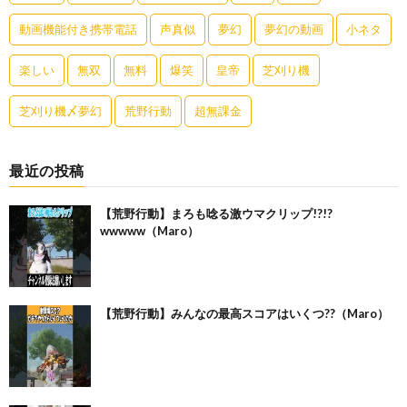
動画機能付き携帯電話
声真似
夢幻
夢幻の動画
小ネタ
楽しい
無双
無料
爆笑
皇帝
芝刈り機
芝刈り機〆夢幻
荒野行動
超無課金
最近の投稿
【荒野行動】まろも唸る激ウマクリップ!?!?
wwwww（Maro）
【荒野行動】みんなの最高スコアはいくつ??（Maro）