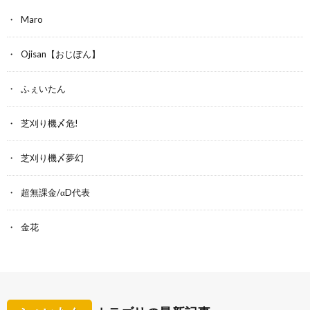
Maro
Ojisan【おじぽん】
ふぇいたん
芝刈り機〆危!
芝刈り機〆夢幻
超無課金/αD代表
金花