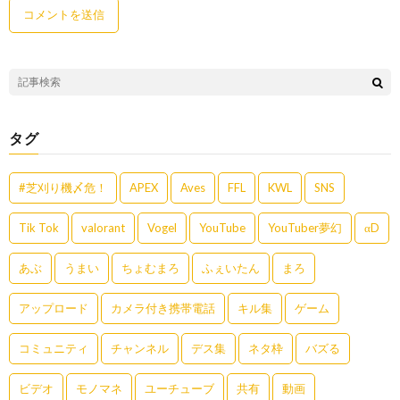
タグ
#芝刈り機〆危！
APEX
Aves
FFL
KWL
SNS
Tik Tok
valorant
Vogel
YouTube
YouTuber夢幻
αD
あぶ
うまい
ちょむまろ
ふぇいたん
まろ
アップロード
カメラ付き携帯電話
キル集
ゲーム
コミュニティ
チャンネル
デス集
ネタ枠
バズる
ビデオ
モノマネ
ユーチューブ
共有
動画