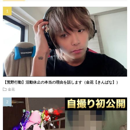
【荒野行動】活動休止の本当の理由を話します（金花【きんばな】）
金花