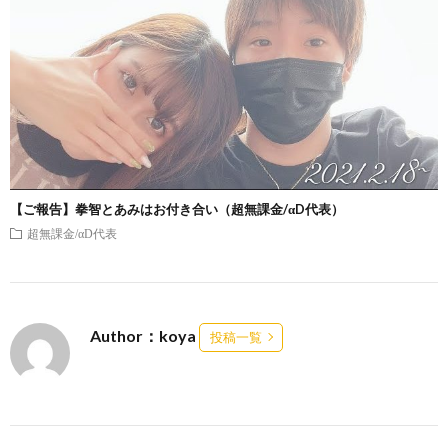
【ご報告】拳智とあみはお付き合い（超無課金/αD代表）
超無課金/αD代表
Author：koya
投稿一覧