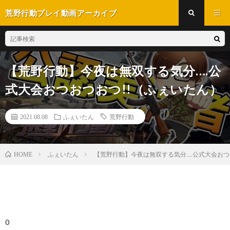
荒野行動プレイ動画アーカイブ
【荒野行動】今夜は無双する気分….公
式大会おつおつおつ!!（ふぇいたん）
2021.08.08
ふぇいたん
荒野行動
ふぇいたん
【荒野行動】今夜は無双する気分....公式大会お
HOME
0