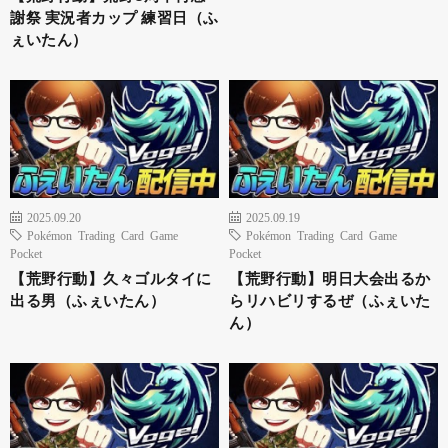
謝祭 実況者カップ 練習日（ふ
ぇいたん）
2025.09.20
2025.09.19
Pokémon Trading Card Game
Pokémon Trading Card Game
Pocket
Pocket
【荒野行動】久々ゴルタイに
【荒野行動】明日大会出るか
出る男（ふぇいたん）
らリハビリするぜ（ふぇいた
ん）