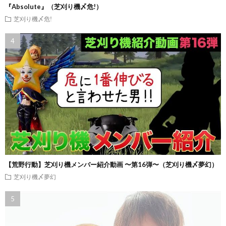
『Absolute』（芝刈り機〆危!）
芝刈り機〆危!
【荒野行動】芝刈り機メンバー紹介動画 〜第16弾〜（芝刈り機〆夢幻）
芝刈り機〆夢幻