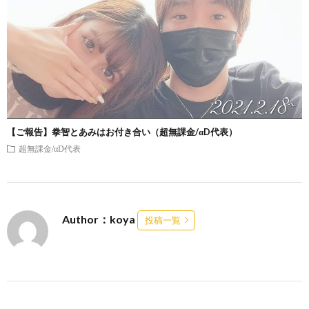
【ご報告】拳智とあみはお付き合い（超無課金/αD代表）
超無課金/αD代表
Author：koya
投稿一覧