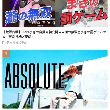
【荒野行動】Floraまきの自撮り初公開ｗｗ瀧の無双とまきの罰ゲームｗ
ｗ（芝刈り機〆夢幻）
芝刈り機〆夢幻