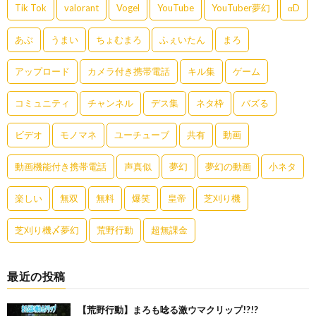
Tik Tok
valorant
Vogel
YouTube
YouTuber夢幻
αD
あぶ
うまい
ちょむまろ
ふぇいたん
まろ
アップロード
カメラ付き携帯電話
キル集
ゲーム
コミュニティ
チャンネル
デス集
ネタ枠
バズる
ビデオ
モノマネ
ユーチューブ
共有
動画
動画機能付き携帯電話
声真似
夢幻
夢幻の動画
小ネタ
楽しい
無双
無料
爆笑
皇帝
芝刈り機
芝刈り機〆夢幻
荒野行動
超無課金
最近の投稿
【荒野行動】まろも唸る激ウマクリップ!?!?