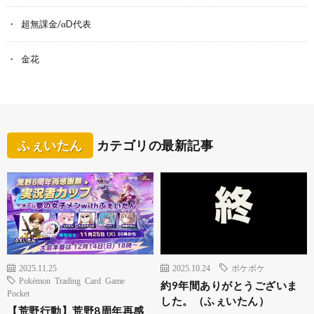
超無課金/αD代表
金花
ふぇいたん
カテゴリの最新記事
2025.11.25
2025.10.24
ポケポケ
Pokémon Trading Card Game
約9年間ありがとうございま
Pocket
した。（ふぇいたん）
【荒野行動】荒野8周年再感