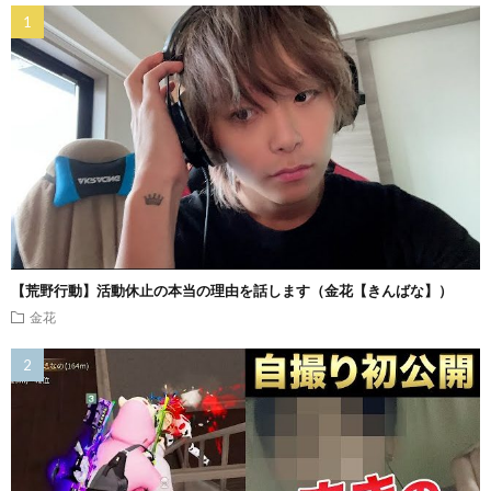
【荒野行動】活動休止の本当の理由を話します（金花【きんばな】）
金花