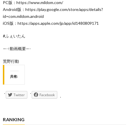
PC版：https://www.mildom.com/
Android版：https://play.google.com/store/apps/details?
id=com.mildom.android
iOS版：https://apps.apple.com/jp/app/id1480809171
#ふぇいたん
—-↑動画概要—-
荒野行動
共有:
Twitter
Facebook
RANKING