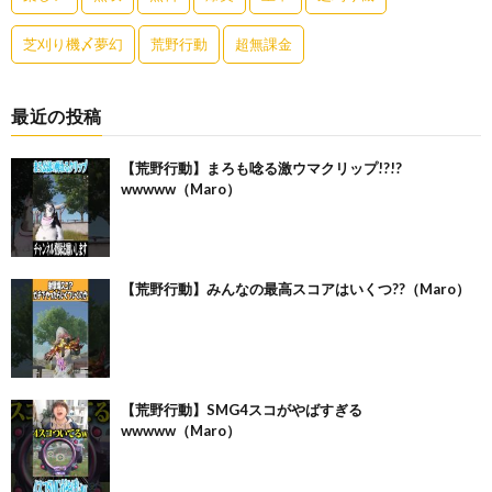
芝刈り機〆夢幻
荒野行動
超無課金
最近の投稿
【荒野行動】まろも唸る激ウマクリップ!?!?
wwwww（Maro）
【荒野行動】みんなの最高スコアはいくつ??（Maro）
【荒野行動】SMG4スコがやばすぎる
wwwww（Maro）