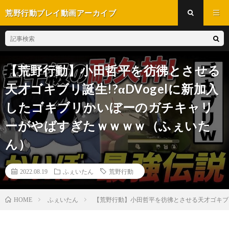
荒野行動プレイ動画アーカイブ
【荒野行動】小田哲平を彷彿とさせる
天才ゴキブリ誕生!?αDVogelに新加入
したゴキブリかいぼーのガチキャリ
ーがやばすぎたｗｗｗｗ（ふぇいた
ん）
2022.08.19
ふぇいたん
荒野行動
ふぇいたん
【荒野行動】小田哲平を彷彿とさせる天才ゴキブリ
HOME