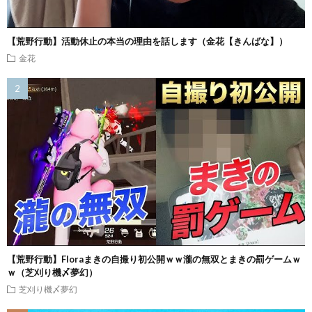
【荒野行動】活動休止の本当の理由を話します（金花【きんばな】）
金花
【荒野行動】Floraまきの自撮り初公開ｗｗ瀧の無双とまきの罰ゲームｗ
ｗ（芝刈り機〆夢幻）
芝刈り機〆夢幻