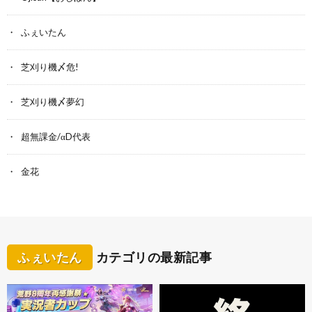
ふぇいたん
芝刈り機〆危!
芝刈り機〆夢幻
超無課金/αD代表
金花
ふぇいたん
カテゴリの最新記事