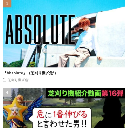
『Absolute』（芝刈り機〆危!）
芝刈り機〆危!