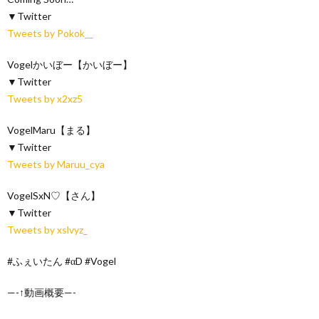
▼Twitter
Tweets by Pokok__
Vogelかいぼー【かいぼー】
▼Twitter
Tweets by x2xz5
VogelMaru【まる】
▼Twitter
Tweets by Maruu_cya
VogelSxN♡【さん】
▼Twitter
Tweets by xslvyz_
#ふぇいたん #αD #Vogel
—-↑動画概要—-