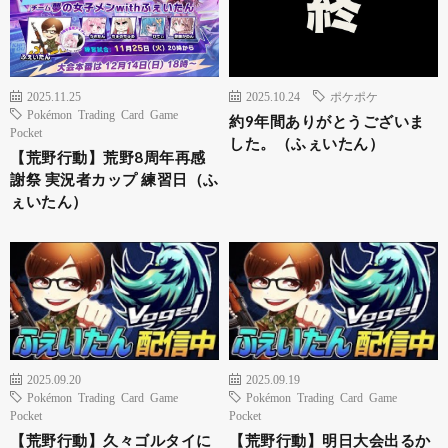
2025.11.25
2025.10.24
ポケポケ
Pokémon Trading Card Game
約9年間ありがとうございま
Pocket
した。（ふぇいたん）
【荒野行動】荒野8周年再感
謝祭 実況者カップ 練習日（ふ
ぇいたん）
2025.09.20
2025.09.19
Pokémon Trading Card Game
Pokémon Trading Card Game
Pocket
Pocket
【荒野行動】久々ゴルタイに
【荒野行動】明日大会出るか