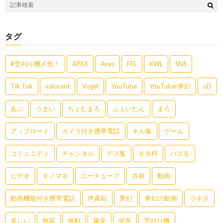
タグ
#芝刈り機〆危！
APEX
Aves
FFL
KWL
SNS
Tik Tok
valorant
Vogel
YouTube
YouTuber夢幻
αD
あぶ
うまい
ちょむまろ
ふぇいたん
まろ
アップロード
カメラ付き携帯電話
キル集
ゲーム
コミュニティ
チャンネル
デス集
ネタ枠
バズる
ビデオ
モノマネ
ユーチューブ
共有
動画
動画機能付き携帯電話
声真似
夢幻
夢幻の動画
小ネタ
楽しい
無双
無料
爆笑
皇帝
芝刈り機