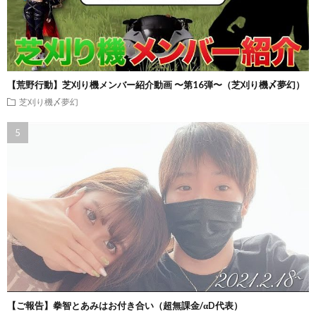
【荒野行動】芝刈り機メンバー紹介動画 〜第16弾〜（芝刈り機〆夢幻）
芝刈り機〆夢幻
【ご報告】拳智とあみはお付き合い（超無課金/αD代表）