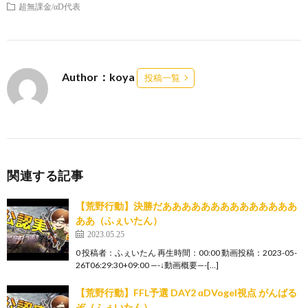
超無課金/αD代表
Author：koya
投稿一覧
関連する記事
【荒野行動】決勝だああああああああああああああ
ああ（ふぇいたん）
2023.05.25
0 投稿者：ふぇいたん 再生時間：00:00 動画投稿：2023-05-
26T06:29:30+09:00 —-↓動画概要—-[…]
【荒野行動】FFL予選 DAY2 αDVogel視点 がんばる
ぞ（ふぇいたん）