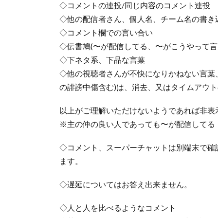
◇コメントの連投/同じ内容のコメント連投
◇他の配信者さん、個人名、チーム名の書き
◇コメント欄での言い合い
◇伝書鳩(〜が配信してる、〜がこうやって言
◇下ネタ系、下品な言葉
◇他の視聴者さんが不快になりかねない言葉
の誹謗中傷含む)は、消去、又はタイムアウ
以上がご理解いただけないようであれば非表
※主の仲の良い人であっても〜が配信してる
◇コメント、スーパーチャットは別端末で確
ます。
◇遅延についてはお答え出来ません。
◇人と人を比べるようなコメント