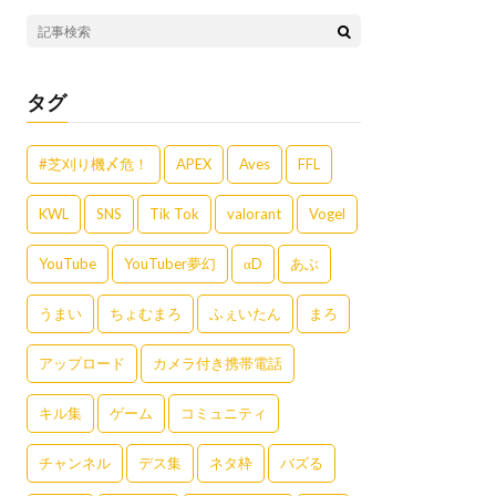
タグ
#芝刈り機〆危！
APEX
Aves
FFL
KWL
SNS
Tik Tok
valorant
Vogel
YouTube
YouTuber夢幻
αD
あぶ
うまい
ちょむまろ
ふぇいたん
まろ
アップロード
カメラ付き携帯電話
キル集
ゲーム
コミュニティ
チャンネル
デス集
ネタ枠
バズる