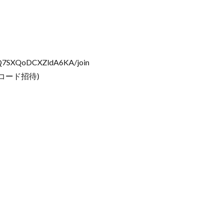
3Q7SXQoDCXZldA6KA/join
コード招待)