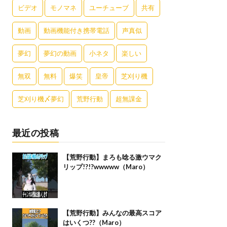
ビデオ
モノマネ
ユーチューブ
共有
動画
動画機能付き携帯電話
声真似
夢幻
夢幻の動画
小ネタ
楽しい
無双
無料
爆笑
皇帝
芝刈り機
芝刈り機〆夢幻
荒野行動
超無課金
最近の投稿
【荒野行動】まろも唸る激ウマク
リップ!?!?wwwww（Maro）
【荒野行動】みんなの最高スコア
はいくつ??（Maro）