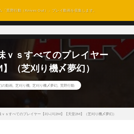
ム「荒野行動（Knives Out）」プレイ動画を収集します。
夢幻一味ｖｓすべてのプレイヤー
M】（芝刈り機〆夢幻）
幻の動画
,
芝刈り機
,
芝刈り機〆夢幻
,
荒野行動
夢幻一味ｖｓすべてのプレイヤー【리니지2M】【天堂2M】（芝刈り機〆夢幻）