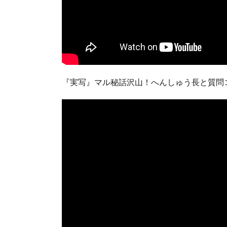
『実写』マル秘話沢山！へんしゅう長と質問