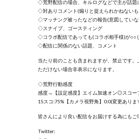
◇荒野配信の場合、キルログなどで主が話題
◇対ありコメント(煽りと捉えられかねないも
◇マッチング被ったなどの報告(意図していな
◇スナイプ、ゴースティング
◇コラボ配信であっても(コラボ相手様)が○
◇配信に関係のない話題、コメント
当たり前のことも含まれますが、禁止です。
ただけない場合非表示になります。
◇荒野行動感度
感度→【設定感度】エイム加速オン◎スコープoff
15スコ:75%【カメラ視野角】0:0(変更あり
皆さんにより良い配信をお届けする為にもご
Twitter: