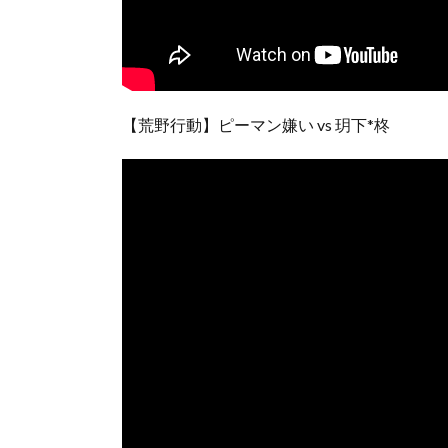
【荒野行動】ピーマン嫌い vs 玥下*柊