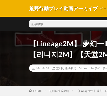
荒野行動プレイ動画アーカイブ
ゲー
【Lineage2M】 
【리니지2M】【天堂2
2021.07.18
芝刈り機〆夢幻
YouTuber夢幻
,
夢
芝刈り機〆夢幻
【Lineage2M】 
HOME