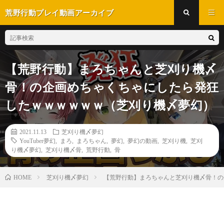
荒野行動プレイ動画アーカイブ
【荒野行動】まろちゃんと芝刈り機〆
骨！の企画めちゃくちゃにしたら発狂
したｗｗｗｗｗｗ（芝刈り機〆夢幻）
2021.11.13
芝刈り機〆夢幻
YouTuber夢幻
,
まろ
,
まろちゃん
,
夢幻
,
夢幻の動画
,
芝刈り機
,
芝刈
り機〆夢幻
,
芝刈り機〆骨
,
荒野行動
,
骨
芝刈り機〆夢幻
【荒野行動】まろちゃんと芝刈り機〆骨！の
HOME