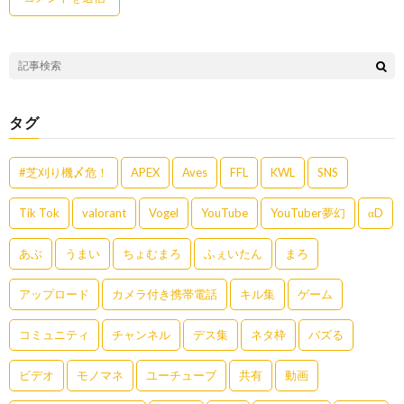
タグ
#芝刈り機〆危！
APEX
Aves
FFL
KWL
SNS
Tik Tok
valorant
Vogel
YouTube
YouTuber夢幻
αD
あぶ
うまい
ちょむまろ
ふぇいたん
まろ
アップロード
カメラ付き携帯電話
キル集
ゲーム
コミュニティ
チャンネル
デス集
ネタ枠
バズる
ビデオ
モノマネ
ユーチューブ
共有
動画