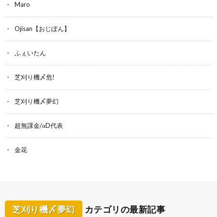
Maro
Ojisan【おじぽん】
ふぇいたん
芝刈り機〆危!
芝刈り機〆夢幻
超無課金/αD代表
金花
芝刈り機〆夢幻
カテゴリの最新記事