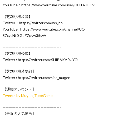
YouTube：https://www.youtube.com/user/HOTATETV
【芝刈り機〆骨】
Twitter：https://twitter.com/ws_bn
YouTube : https://www.youtube.com/channel/UC-
S7cysNt0lGoZZpvw35syA
——————————————————-
【芝刈り機公式】
Twitter : https://twitter.com/SHIBAKARUYO
【芝刈り機〆夢幻】
Twitter : https://twitter.com/siba_mugen
【通知アカウント】
Tweets by Mugen_TubeGame
——————————————————-
【最近の人気動画】