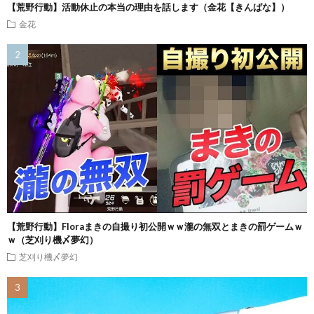
【荒野行動】活動休止の本当の理由を話します（金花【きんばな】）
金花
【荒野行動】Floraまきの自撮り初公開ｗｗ瀧の無双とまきの罰ゲームｗ
ｗ（芝刈り機〆夢幻）
芝刈り機〆夢幻