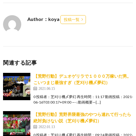
Author：koya
投稿一覧
関連する記事
【荒野行動】デュオゲリラで１０００万稼いだ男。
こいつまじ最強すぎ（芝刈り機〆夢幻）
2021.06.15
0 投稿者：芝刈り機〆夢幻 再生時間：11:17 動画投稿：2021-
06-16T03:00:17+09:00 —-↓動画概要—[…]
【荒野行動】荒野界隈最強のやつら連れて行ったら
絶対負けない説（芝刈り機〆夢幻）
2022.01.13
0 投稿者：芝刈り機〆夢幻 再生時間：09:24 動画投稿：2022-