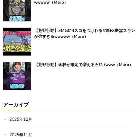
wwwww（Maro）
【荒野行動】SMGに4スコをつけれる!?新EX殿堂スキン
が強すぎるwwwww（Maro）
【荒野行動】金枠が確定で増える石!?!?www（Maro）
アーカイブ
2025年12月
2025年11月