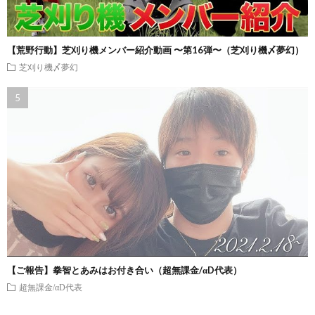
【荒野行動】芝刈り機メンバー紹介動画 〜第16弾〜（芝刈り機〆夢幻）
芝刈り機〆夢幻
【ご報告】拳智とあみはお付き合い（超無課金/αD代表）
超無課金/αD代表