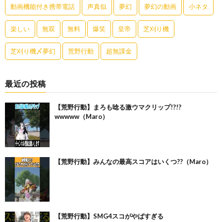
動画機能付き携帯電話
声真似
夢幻
夢幻の動画
小ネタ
楽しい
無双
無料
爆笑
皇帝
芝刈り機
芝刈り機〆夢幻
荒野行動
超無課金
最近の投稿
【荒野行動】まろも唸る激ウマクリップ!?!?
wwwww（Maro）
【荒野行動】みんなの最高スコアはいくつ??（Maro）
【荒野行動】SMG4スコがやばすぎる