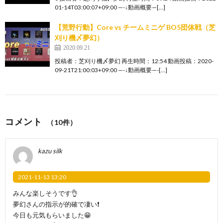
01-14T03:00:07+09:00 —-↓動画概要—[…]
【荒野行動】Core vs チームミニゲ BO5団体戦（芝
刈り機〆夢幻）
2020.09.21
投稿者：芝刈り機〆夢幻 再生時間：12:54 動画投稿：2020-
09-21T21:00:03+09:00 —-↓動画概要—-[…]
コメント
（10件）
kazu silk
2021-11-13 13:20
みんな楽しそうです👌
夢幻さんの指示が的確で凄い❗️
今日も元気もらいました😁