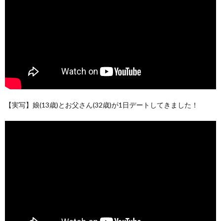
【実写】娘(13歳)とお父さん(32歳)が1日デートしてきました！