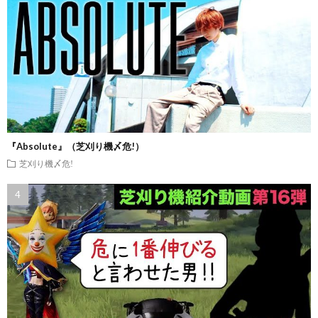
『Absolute』（芝刈り機〆危!）
芝刈り機〆危!