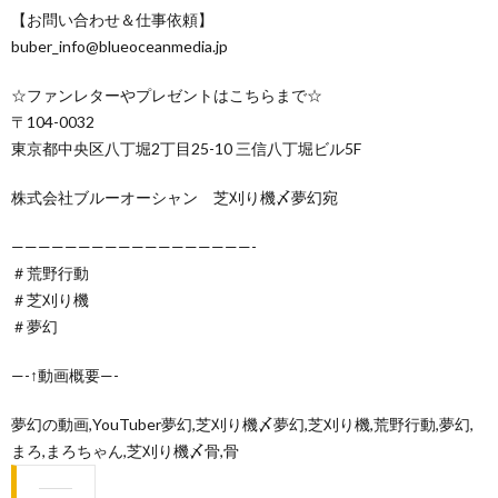
【お問い合わせ＆仕事依頼】
buber_info@blueoceanmedia.jp
☆ファンレターやプレゼントはこちらまで☆
〒104-0032
東京都中央区八丁堀2丁目25-10 三信八丁堀ビル5F
株式会社ブルーオーシャン 芝刈り機〆夢幻宛
——————————————————-
＃荒野行動
＃芝刈り機
＃夢幻
—-↑動画概要—-
夢幻の動画,YouTuber夢幻,芝刈り機〆夢幻,芝刈り機,荒野行動,夢幻,
まろ,まろちゃん,芝刈り機〆骨,骨