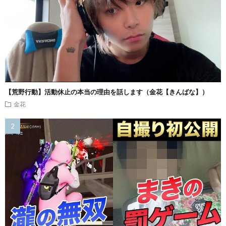
【荒野行動】活動休止の本当の理由を話します（金花【きんばな】）
金花