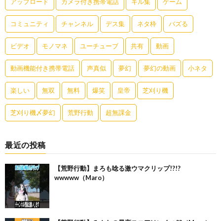
アップロード
カメラ付き携帯電話
キル集
ゲーム
コミュニティ
チャンネル
デス集
ネタ枠
バズる
ビデオ
モノマネ
ユーチューブ
共有
動画
動画機能付き携帯電話
声真似
夢幻
夢幻の動画
小ネタ
楽しい
無双
無料
爆笑
皇帝
芝刈り機
芝刈り機〆夢幻
荒野行動
超無課金
最近の投稿
【荒野行動】まろも唸る激ウマクリップ!?!?
wwwww（Maro）