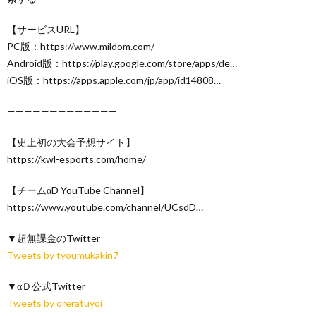
【サービスURL】
PC版：https://www.mildom.com/
Android版：https://play.google.com/store/apps/de…
iOS版：https://apps.apple.com/jp/app/id14808…
—————————————
【史上初の大会予想サイト】
https://kwl-esports.com/home/
【チームαD YouTube Channel】
https://www.youtube.com/channel/UCsdD…
▼超無課金のTwitter
Tweets by tyoumukakin7
▼αＤ公式Twitter
Tweets by oreratuyoi