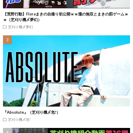
【荒野行動】Floraまきの自撮り初公開ｗｗ瀧の無双とまきの罰ゲームｗ
ｗ（芝刈り機〆夢幻）
芝刈り機〆夢幻
『Absolute』（芝刈り機〆危!）
芝刈り機〆危!