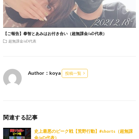
【ご報告】拳智とあみはお付き合い（超無課金/αD代表）
超無課金/αD代表
Author：koya
投稿一覧
関連する記事
史上最悪のピーク戦【荒野行動】#shorts（超無課
金/αD代表）