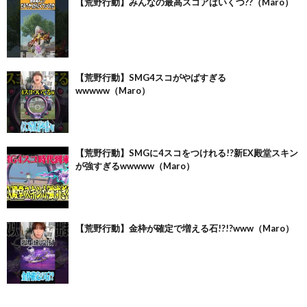
【荒野行動】みんなの最高スコアはいくつ??（Maro）
【荒野行動】SMG4スコがやばすぎる
wwwww（Maro）
【荒野行動】SMGに4スコをつけれる!?新EX殿堂スキン
が強すぎるwwwww（Maro）
【荒野行動】金枠が確定で増える石!?!?www（Maro）