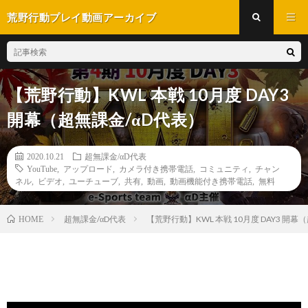
荒野行動プレイ動画アーカイブ
【荒野行動】KWL 本戦 10月度 DAY3
開幕（超無課金/αD代表）
2020.10.21
超無課金/αD代表
YouTube
,
アップロード
,
カメラ付き携帯電話
,
コミュニティ
,
チャン
ネル
,
ビデオ
,
ユーチューブ
,
共有
,
動画
,
動画機能付き携帯電話
,
無料
超無課金/αD代表
【荒野行動】KWL 本戦 10月度 DAY3 開幕
HOME