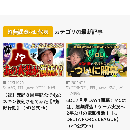
超無課金/αD代表
カテゴリの最新記事
2025.10.25
2025.07.21
ASG
,
FFL
,
game
,
KOPL
,
KWL
FENNNEL
,
FFL
,
game
,
KWL
,
ゲ
ーム実況
【祝】荒野８周年記念であの
αDL 7月度 DAY1開幕！MCに
スキン復刻させてみた【#荒
は、超無課金！ゲーム実況へ
野行動】（αD公式ch）
2年ぶりの電撃復活！【α
DELTA FORCE LEAGUE】
（αD公式ch）