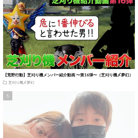
【荒野行動】芝刈り機メンバー紹介動画 〜第16弾〜（芝刈り機〆夢幻）
芝刈り機〆夢幻