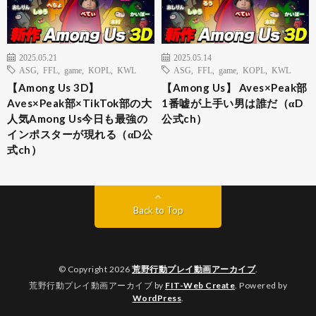
2025.05.21
2025.05.14
ASG
,
FFL
,
game
,
KOPL
,
KWL
ASG
,
FFL
,
game
,
KOPL
,
KWL
【Among Us 3D】
【Among Us】 Aves×Peak部
Aves×Peak部×TikTok部の大
1番嘘が上手い男は誰だ（αD
人気Among Us今日も最強の
公式ch）
インポスターが現れる（αD公
式ch）
Back to Top
© Copyright 2026
荒野行動プレイ動画アーカイブ
.
荒野行動プレイ動画アーカイブ by
FIT-Web Create
. Powered by
WordPress
.