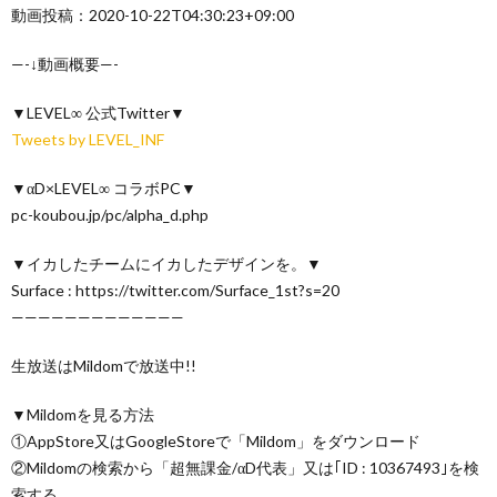
動画投稿：2020-10-22T04:30:23+09:00
—-↓動画概要—-
▼LEVEL∞ 公式Twitter▼
Tweets by LEVEL_INF
▼αD×LEVEL∞ コラボPC▼
pc-koubou.jp/pc/alpha_d.php
▼イカしたチームにイカしたデザインを。▼
Surface : https://twitter.com/Surface_1st?s=20
—————————————
生放送はMildomで放送中!!
▼Mildomを見る方法
①AppStore又はGoogleStoreで「Mildom」をダウンロード
②Mildomの検索から「超無課金/αD代表」又は｢ID : 10367493｣を検
索する