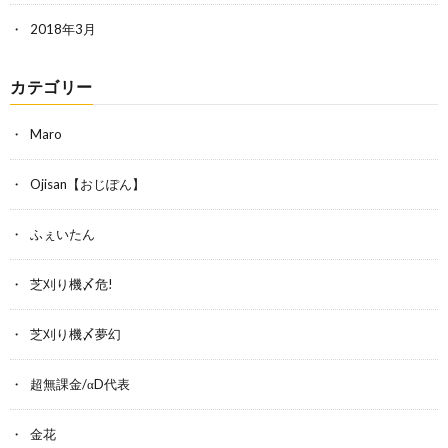
2018年3月
カテゴリー
Maro
Ojisan【おじぽん】
ふぇいたん
芝刈り機〆危!
芝刈り機〆夢幻
超無課金/αD代表
金花