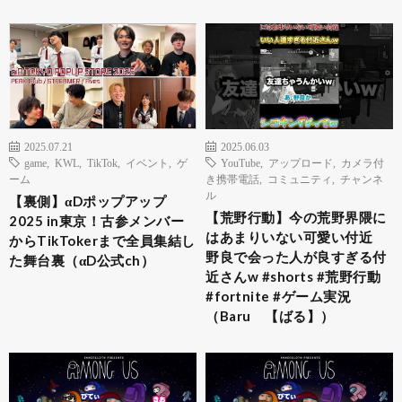
2025.07.21
2025.06.03
game
,
KWL
,
TikTok
,
イベント
,
ゲ
YouTube
,
アップロード
,
カメラ付
ーム
き携帯電話
,
コミュニティ
,
チャンネ
ル
【裏側】αDポップアップ
【荒野行動】今の荒野界隈に
2025 in東京！古参メンバー
はあまりいない可愛い付近
からTikTokerまで全員集結し
野良で会った人が良すぎる付
た舞台裏（αD公式ch）
近さんw #shorts #荒野行動
#fortnite #ゲーム実況
（Baru 【ばる】）