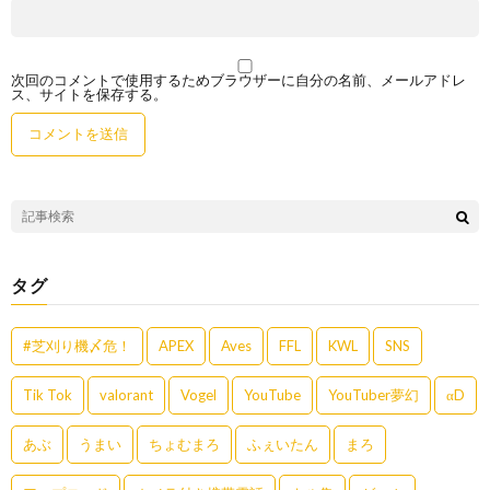
次回のコメントで使用するためブラウザーに自分の名前、メールアドレ
ス、サイトを保存する。
タグ
#芝刈り機〆危！
APEX
Aves
FFL
KWL
SNS
Tik Tok
valorant
Vogel
YouTube
YouTuber夢幻
αD
あぶ
うまい
ちょむまろ
ふぇいたん
まろ