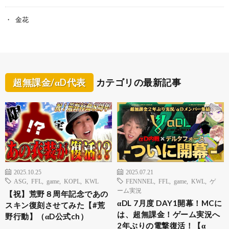
金花
超無課金/αD代表
カテゴリの最新記事
2025.10.25
2025.07.21
ASG
,
FFL
,
game
,
KOPL
,
KWL
FENNNEL
,
FFL
,
game
,
KWL
,
ゲ
ーム実況
【祝】荒野８周年記念であの
αDL 7月度 DAY1開幕！MCに
スキン復刻させてみた【#荒
は、超無課金！ゲーム実況へ
野行動】（αD公式ch）
2年ぶりの電撃復活！【α