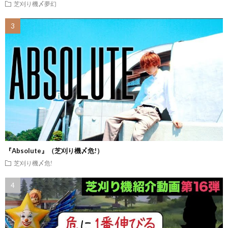
芝刈り機〆夢幻
『Absolute』（芝刈り機〆危!）
芝刈り機〆危!