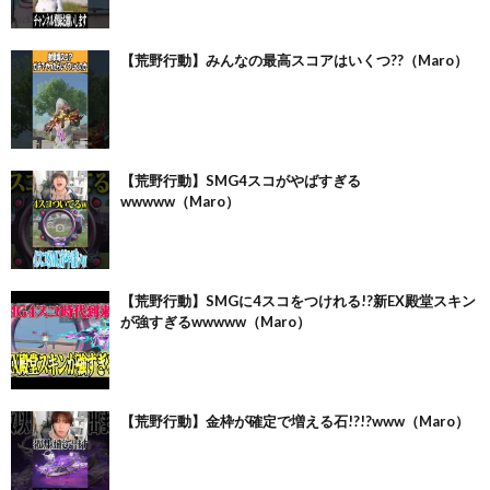
【荒野行動】みんなの最高スコアはいくつ??（Maro）
【荒野行動】SMG4スコがやばすぎる
wwwww（Maro）
【荒野行動】SMGに4スコをつけれる!?新EX殿堂スキン
が強すぎるwwwww（Maro）
【荒野行動】金枠が確定で増える石!?!?www（Maro）