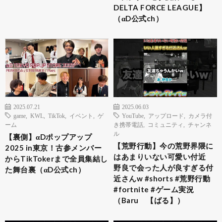
DELTA FORCE LEAGUE】
（αD公式ch）
2025.07.21
2025.06.03
game
,
KWL
,
TikTok
,
イベント
,
ゲ
YouTube
,
アップロード
,
カメラ付
ーム
き携帯電話
,
コミュニティ
,
チャンネ
ル
【裏側】αDポップアップ
【荒野行動】今の荒野界隈に
2025 in東京！古参メンバー
はあまりいない可愛い付近
からTikTokerまで全員集結し
野良で会った人が良すぎる付
た舞台裏（αD公式ch）
近さんw #shorts #荒野行動
#fortnite #ゲーム実況
（Baru 【ばる】）