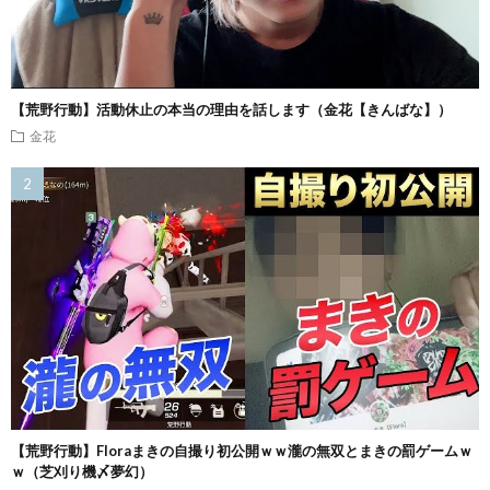
【荒野行動】活動休止の本当の理由を話します（金花【きんばな】）
金花
【荒野行動】Floraまきの自撮り初公開ｗｗ瀧の無双とまきの罰ゲームｗ
ｗ（芝刈り機〆夢幻）