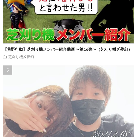
【荒野行動】芝刈り機メンバー紹介動画 〜第16弾〜（芝刈り機〆夢幻）
芝刈り機〆夢幻