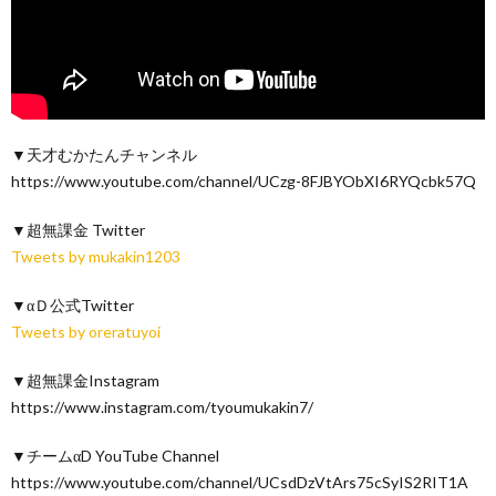
▼天才むかたんチャンネル
https://www.youtube.com/channel/UCzg-8FJBYObXI6RYQcbk57Q
▼超無課金 Twitter
Tweets by mukakin1203
▼αＤ公式Twitter
Tweets by oreratuyoi
▼超無課金Instagram
https://www.instagram.com/tyoumukakin7/
▼チームαD YouTube Channel
https://www.youtube.com/channel/UCsdDzVtArs75cSyIS2RIT1A