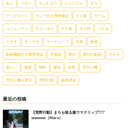
あぶ
うまい
ちょむまろ
ふぇいたん
まろ
アップロード
カメラ付き携帯電話
キル集
ゲーム
コミュニティ
チャンネル
デス集
ネタ枠
バズる
ビデオ
モノマネ
ユーチューブ
共有
動画
動画機能付き携帯電話
声真似
夢幻
夢幻の動画
小ネタ
楽しい
無双
無料
爆笑
皇帝
芝刈り機
芝刈り機〆夢幻
荒野行動
超無課金
最近の投稿
【荒野行動】まろも唸る激ウマクリップ!?!?
wwwww（Maro）