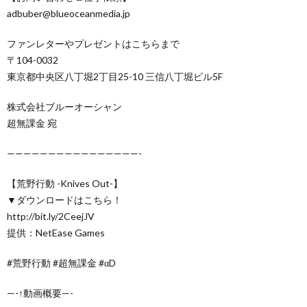
adbuber@blueoceanmedia.jp
ファンレターやプレゼントはこちらまで
〒104-0032
東京都中央区八丁堀2丁目25-10 三信八丁堀ビル5F
株式会社ブルーオーシャン
超無課金 宛
————————————————-
【荒野行動 -Knives Out-】
▼ダウンロードはこちら！
http://bit.ly/2CeejJV
提供：NetEase Games
#荒野行動 #超無課金 #αD
—-↑動画概要—-