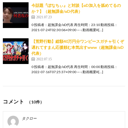
今話題『ぽなちぃ』と対談【αD加入を舐めてるの
か？】（超無課金/αD代表）
2021.07.23
0 投稿者：超無課金/αD代表 再生時間：23:10 動画投稿：
2021-07-24T02:30:06+09:00 —-↓動画概要R[…]
【荒野行動】総額40万円分ワンピースガチャ引くぞ
遅れてすまん応援頼む本気出すwww（超無課金/αD
代表）
2022.07.15
0 投稿者：超無課金/αD代表 再生時間：00:00 動画投稿：
2022-07-16T07:25:37+09:00 —-↓動画概要R[…]
コメント
（10件）
タクロー