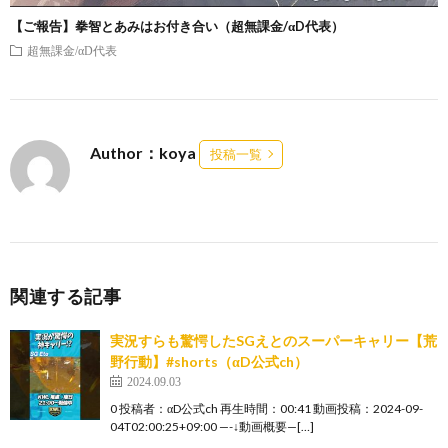
【ご報告】拳智とあみはお付き合い（超無課金/αD代表）
超無課金/αD代表
Author：koya
投稿一覧
関連する記事
実況すらも驚愕したSGえとのスーパーキャリー【荒
野行動】#shorts（αD公式ch）
2024.09.03
0 投稿者：αD公式ch 再生時間：00:41 動画投稿：2024-09-
04T02:00:25+09:00 —-↓動画概要—[…]