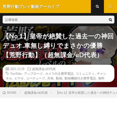
荒野行動プレイ動画アーカイブ
【No 1】皇帝が絶賛した過去一の神回
デュオ.車無し縛りでまさかの優勝
【荒野行動】（超無課金/αD代表）
2021.12.29
超無課金/αD代表
YouTube
,
アップロード
,
カメラ付き携帯電話
,
コミュニティ
,
チャン
ネル
,
ビデオ
,
ユーチューブ
,
共有
,
動画
,
動画機能付き携帯電話
,
無料
超無課金/αD代表
【No 1】皇帝が絶賛した過去一の神回デュ
HOME