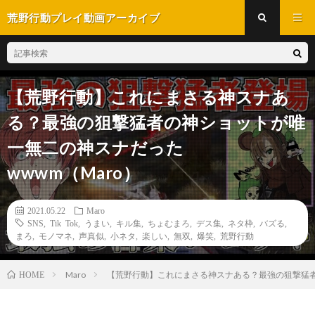
荒野行動プレイ動画アーカイブ
【荒野行動】これにまさる神スナあ
る？最強の狙撃猛者の神ショットが唯
一無二の神スナだった
wwwm（Maro）
2021.05.22
Maro
SNS
,
Tik Tok
,
うまい
,
キル集
,
ちょむまろ
,
デス集
,
ネタ枠
,
バズる
,
まろ
,
モノマネ
,
声真似
,
小ネタ
,
楽しい
,
無双
,
爆笑
,
荒野行動
Maro
【荒野行動】これにまさる神スナある？最強の狙撃猛者
HOME