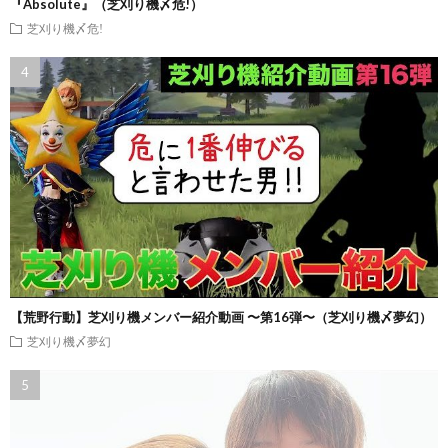
『Absolute』（芝刈り機〆危!）
芝刈り機〆危!
【荒野行動】芝刈り機メンバー紹介動画 〜第16弾〜（芝刈り機〆夢幻）
芝刈り機〆夢幻