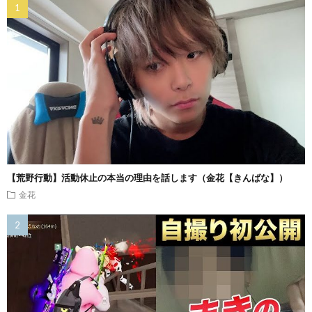
【荒野行動】活動休止の本当の理由を話します（金花【きんばな】）
金花