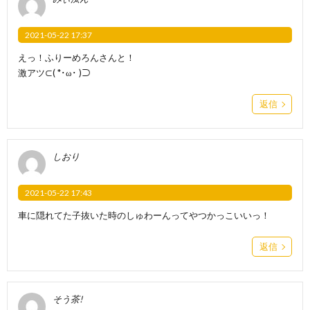
2021-05-22 17:37
えっ！ふりーめろんさんと！
激アツ⊂( *･ω･ )⊃
返信
しおり
2021-05-22 17:43
車に隠れてた子抜いた時のしゅわーんってやつかっこいいっ！
返信
そう茶!