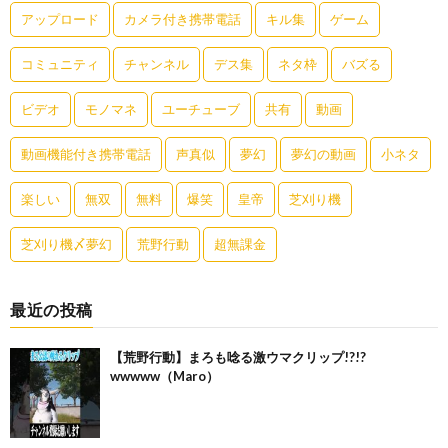
アップロード
カメラ付き携帯電話
キル集
ゲーム
コミュニティ
チャンネル
デス集
ネタ枠
バズる
ビデオ
モノマネ
ユーチューブ
共有
動画
動画機能付き携帯電話
声真似
夢幻
夢幻の動画
小ネタ
楽しい
無双
無料
爆笑
皇帝
芝刈り機
芝刈り機〆夢幻
荒野行動
超無課金
最近の投稿
【荒野行動】まろも唸る激ウマクリップ!?!?
wwwww（Maro）