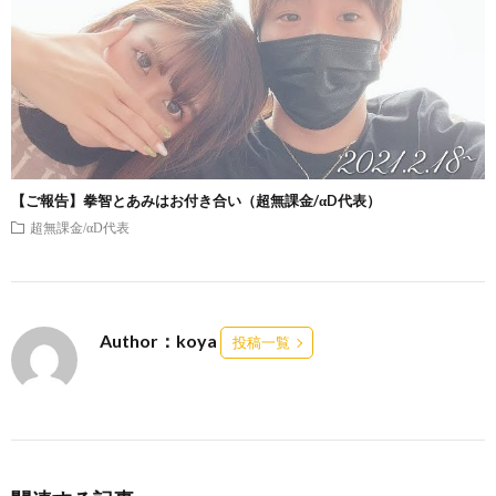
【ご報告】拳智とあみはお付き合い（超無課金/αD代表）
超無課金/αD代表
Author：koya
投稿一覧