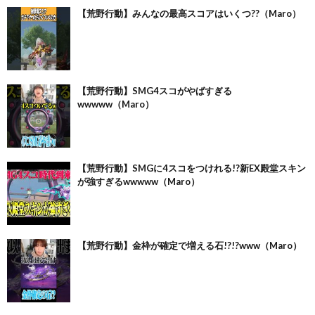
【荒野行動】みんなの最高スコアはいくつ??（Maro）
【荒野行動】SMG4スコがやばすぎる
wwwww（Maro）
【荒野行動】SMGに4スコをつけれる!?新EX殿堂スキン
が強すぎるwwwww（Maro）
【荒野行動】金枠が確定で増える石!?!?www（Maro）