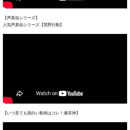
【声真似シリーズ】
人気声真似シリーズ【荒野行動】
【いつ見ても面白い動画はコレ！爆笑神】