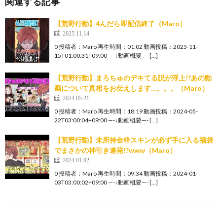
関連する記事
【荒野行動】4んだら即配信終了（Maro）
2025.11.14
0 投稿者：Maro 再生時間：01:02 動画投稿：2025-11-
15T01:00:31+09:00 —-↓動画概要—- […]
【荒野行動】まろちゅのデキてる説が浮上!?あの動
画について真相をお伝えします…。。。（Maro）
2024.05.21
0 投稿者：Maro 再生時間：18:19 動画投稿：2024-05-
22T03:00:04+09:00 —-↓動画概要—- […]
【荒野行動】未所持金枠スキンが必ず手に入る福袋
でまさかの神引き連発!?www（Maro）
2024.01.02
0 投稿者：Maro 再生時間：09:34 動画投稿：2024-01-
03T03:00:02+09:00 —-↓動画概要—- […]