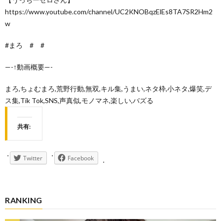
https://www.youtube.com/channel/UC2KNOBqzElEs8TA7SR2Hm2
w
#まろ # #
—-↑動画概要—-
まろ,ちょむまろ,荒野行動,無双,キル集,うまい,ネタ枠,小ネタ,爆笑,デ
ス集,Tik Tok,SNS,声真似,モノマネ,楽しい,バズる
共有:
Twitter
Facebook
RANKING