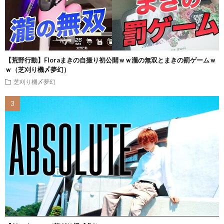
【荒野行動】Floraまきの自撮り初公開ｗｗ瀧の無双とまきの罰ゲームｗ
ｗ（芝刈り機〆夢幻）
芝刈り機〆夢幻