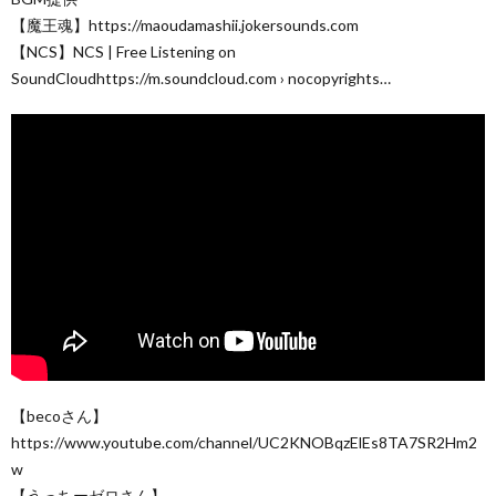
【魔王魂】https://maoudamashii.jokersounds.com
【NCS】NCS | Free Listening on
SoundCloudhttps://m.soundcloud.com › nocopyrights…
【becoさん】
https://www.youtube.com/channel/UC2KNOBqzElEs8TA7SR2Hm2
w
【うっちーゼロさん】