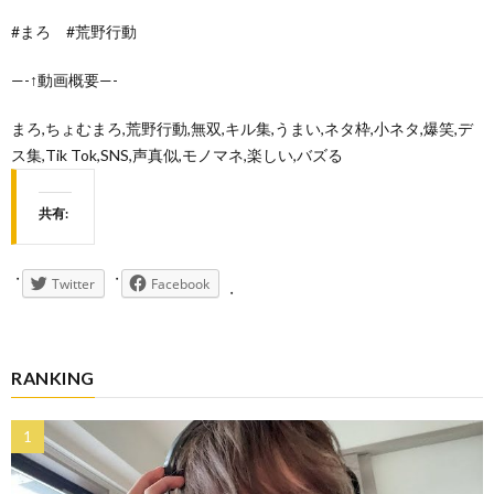
#まろ #荒野行動
—-↑動画概要—-
まろ,ちょむまろ,荒野行動,無双,キル集,うまい,ネタ枠,小ネタ,爆笑,デ
ス集,Tik Tok,SNS,声真似,モノマネ,楽しい,バズる
共有:
Twitter
Facebook
RANKING