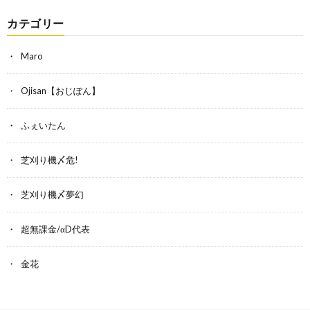
カテゴリー
Maro
Ojisan【おじぽん】
ふぇいたん
芝刈り機〆危!
芝刈り機〆夢幻
超無課金/αD代表
金花