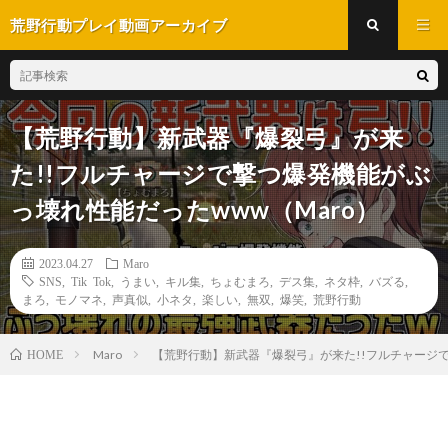
荒野行動プレイ動画アーカイブ
【荒野行動】新武器『爆裂弓』が来
た!!フルチャージで撃つ爆発機能がぶ
っ壊れ性能だったwww（Maro）
2023.04.27
Maro
SNS
,
Tik Tok
,
うまい
,
キル集
,
ちょむまろ
,
デス集
,
ネタ枠
,
バズる
,
まろ
,
モノマネ
,
声真似
,
小ネタ
,
楽しい
,
無双
,
爆笑
,
荒野行動
Maro
【荒野行動】新武器『爆裂弓』が来た!!フルチャージて
HOME