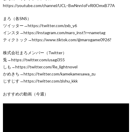
https://youtube.com/channel/UCL–BwNnnIoFvRl0OmxB77A
まろ（各SNS）
ツイッター→https://twitter.com/zxb_y6
インスタ→https://instagram.com/maro_inst?r=nametag
ティクトック→https://www.tiktok.com/@marogame0926?
株式会社まろメンバー（Twitter）
兎→https://twitter.com/usagi355
しも→https://twitter.com/Re_lightnovel
かめきち→https://twitter.com/kamekamesawa_zu
じすじす→https://twitter.com/zishu_kkk
おすすめの動画（今週）