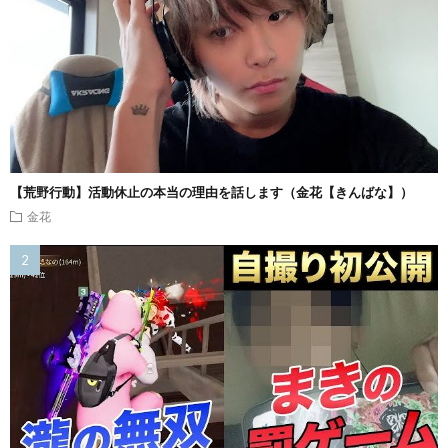
【荒野行動】活動休止の本当の理由を話します（金花【きんばな】）
金花