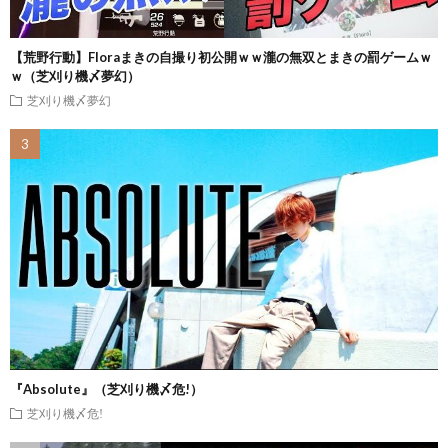
【荒野行動】Floraまきの自撮り初公開ｗｗ瀧の無双とまきの罰ゲームｗ
ｗ（芝刈り機〆夢幻）
芝刈り機〆夢幻
『Absolute』（芝刈り機〆危!）
芝刈り機〆危!