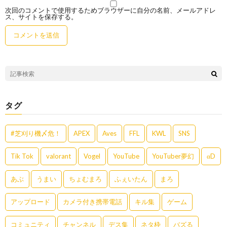
次回のコメントで使用するためブラウザーに自分の名前、メールアドレ
ス、サイトを保存する。
タグ
#芝刈り機〆危！
APEX
Aves
FFL
KWL
SNS
Tik Tok
valorant
Vogel
YouTube
YouTuber夢幻
αD
あぶ
うまい
ちょむまろ
ふぇいたん
まろ
アップロード
カメラ付き携帯電話
キル集
ゲーム
コミュニティ
チャンネル
デス集
ネタ枠
バズる