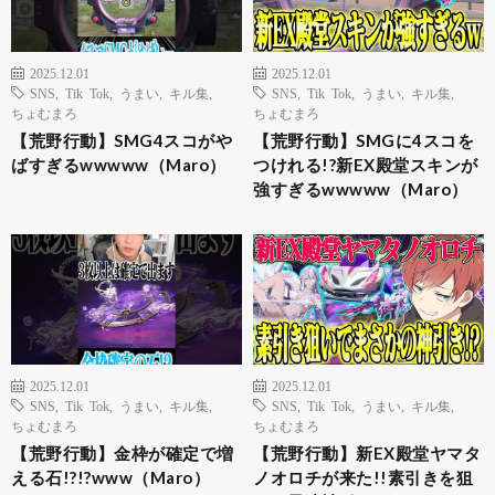
2025.12.01
2025.12.01
SNS
,
Tik Tok
,
うまい
,
キル集
,
SNS
,
Tik Tok
,
うまい
,
キル集
,
ちょむまろ
ちょむまろ
【荒野行動】SMG4スコがや
【荒野行動】SMGに4スコを
ばすぎるwwwww（Maro）
つけれる!?新EX殿堂スキンが
強すぎるwwwww（Maro）
2025.12.01
2025.12.01
SNS
,
Tik Tok
,
うまい
,
キル集
,
SNS
,
Tik Tok
,
うまい
,
キル集
,
ちょむまろ
ちょむまろ
【荒野行動】金枠が確定で増
【荒野行動】新EX殿堂ヤマタ
える石!?!?www（Maro）
ノオロチが来た!!素引きを狙