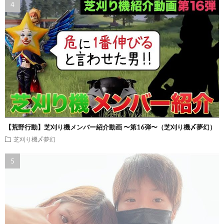
【荒野行動】芝刈り機メンバー紹介動画 〜第16弾〜（芝刈り機〆夢幻）
芝刈り機〆夢幻