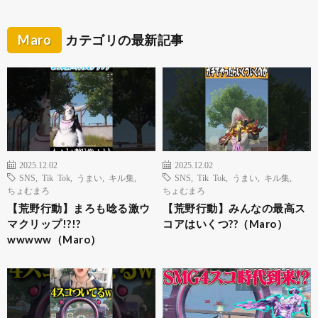
Maro
カテゴリの最新記事
2025.12.02
2025.12.02
SNS
,
Tik Tok
,
うまい
,
キル集
,
SNS
,
Tik Tok
,
うまい
,
キル集
,
ちょむまろ
ちょむまろ
【荒野行動】まろも唸る激ウ
【荒野行動】みんなの最高ス
マクリップ!?!?
コアはいくつ??（Maro）
wwwww（Maro）