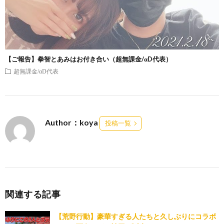
【ご報告】拳智とあみはお付き合い（超無課金/αD代表）
超無課金/αD代表
Author：koya
投稿一覧
関連する記事
【荒野行動】豪華すぎる人たちと久しぶりにコラボ