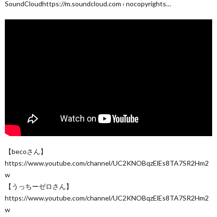
SoundCloudhttps://m.soundcloud.com › nocopyrights…
【becoさん】
https://www.youtube.com/channel/UC2KNOBqzElEs8TA7SR2Hm2
w
【うっちーゼロさん】
https://www.youtube.com/channel/UC2KNOBqzElEs8TA7SR2Hm2
w