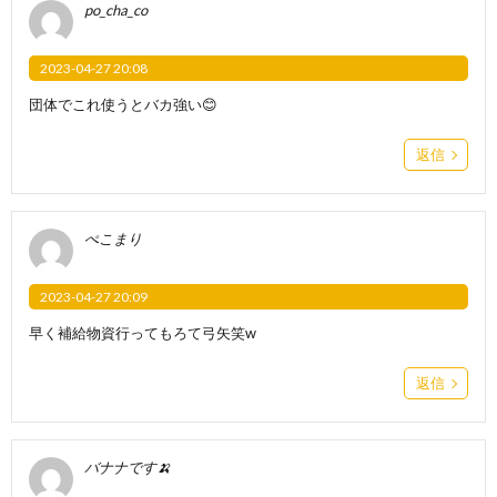
po_cha_co
2023-04-27 20:08
団体でこれ使うとバカ強い😊
返信
ぺこまり
2023-04-27 20:09
早く補給物資行ってもろて弓矢笑w
返信
‪バナナです🍌