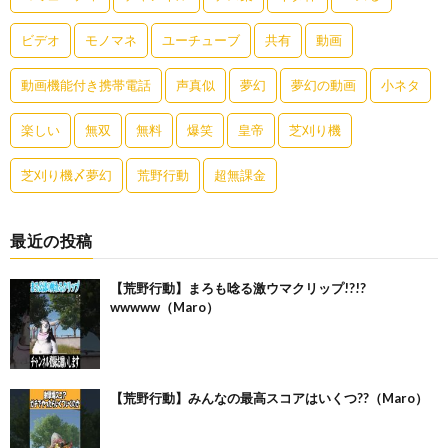
ビデオ
モノマネ
ユーチューブ
共有
動画
動画機能付き携帯電話
声真似
夢幻
夢幻の動画
小ネタ
楽しい
無双
無料
爆笑
皇帝
芝刈り機
芝刈り機〆夢幻
荒野行動
超無課金
最近の投稿
【荒野行動】まろも唸る激ウマクリップ!?!?
wwwww（Maro）
【荒野行動】みんなの最高スコアはいくつ??（Maro）