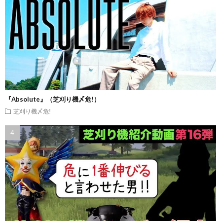
『Absolute』（芝刈り機〆危!）
芝刈り機〆危!