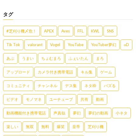
タグ
#芝刈り機〆危！
APEX
Aves
FFL
KWL
SNS
Tik Tok
valorant
Vogel
YouTube
YouTuber夢幻
αD
あぶ
うまい
ちょむまろ
ふぇいたん
まろ
アップロード
カメラ付き携帯電話
キル集
ゲーム
コミュニティ
チャンネル
デス集
ネタ枠
バズる
ビデオ
モノマネ
ユーチューブ
共有
動画
動画機能付き携帯電話
声真似
夢幻
夢幻の動画
小ネタ
楽しい
無双
無料
爆笑
皇帝
芝刈り機