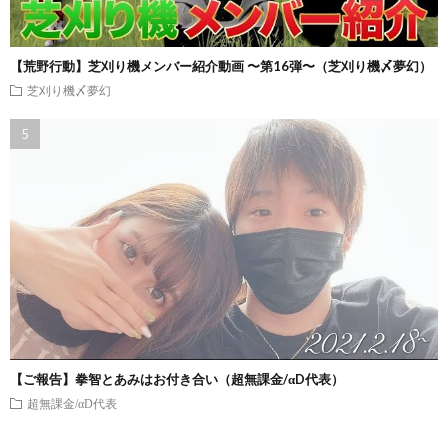
【荒野行動】芝刈り機メンバー紹介動画 〜第16弾〜（芝刈り機〆夢幻）
芝刈り機〆夢幻
【ご報告】拳智とあみはお付き合い（超無課金/αD代表）
超無課金/αD代表