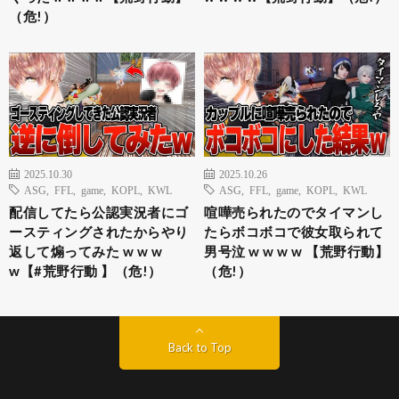
（危!）
2025.10.30
2025.10.26
ASG
,
FFL
,
game
,
KOPL
,
KWL
ASG
,
FFL
,
game
,
KOPL
,
KWL
配信してたら公認実況者にゴ
喧嘩売られたのでタイマンし
ースティングされたからやり
たらボコボコで彼女取られて
返して煽ってみた w w w
男号泣 w w w w 【荒野行動】
w【#荒野行動 】（危!）
（危!）
Back to Top