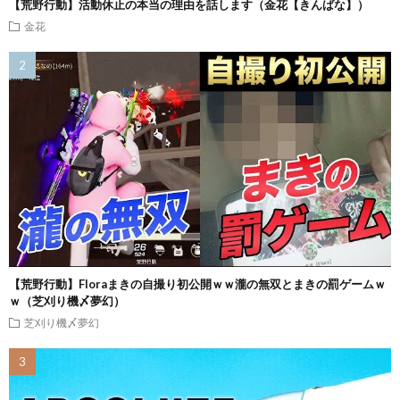
【荒野行動】活動休止の本当の理由を話します（金花【きんばな】）
金花
【荒野行動】Floraまきの自撮り初公開ｗｗ瀧の無双とまきの罰ゲームｗ
ｗ（芝刈り機〆夢幻）
芝刈り機〆夢幻