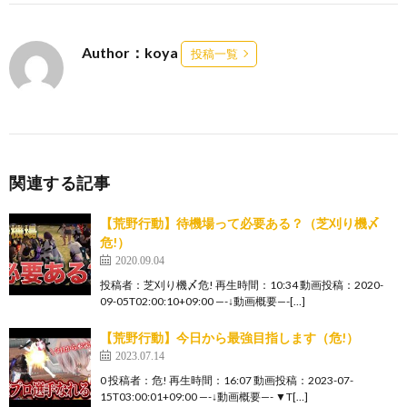
Author：koya
投稿一覧
関連する記事
【荒野行動】待機場って必要ある？（芝刈り機〆
危!）
2020.09.04
投稿者：芝刈り機〆危! 再生時間：10:34 動画投稿：2020-
09-05T02:00:10+09:00 —-↓動画概要—-[…]
【荒野行動】今日から最強目指します（危!）
2023.07.14
0 投稿者：危! 再生時間：16:07 動画投稿：2023-07-
15T03:00:01+09:00 —-↓動画概要—- ▼T[…]