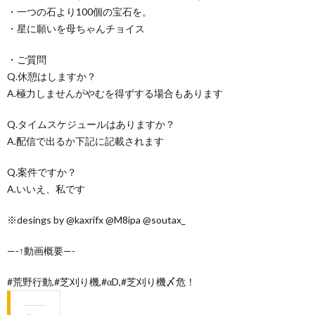
・一つの石より100個の宝石を。
・星に願いを母ちゃんチョイス
・ご質問
Q.休憩はしますか？
A.極力しませんがやむを得ずする場合もあります
Q.タイムスケジュールはありますか？
A.配信で出るか下記に記載されます
Q.案件ですか？
A.いいえ、私です
※desings by @kaxrifx @M8ipa @soutax_
—-↑動画概要—-
#荒野行動,#芝刈り機,#αD,#芝刈り機〆危！