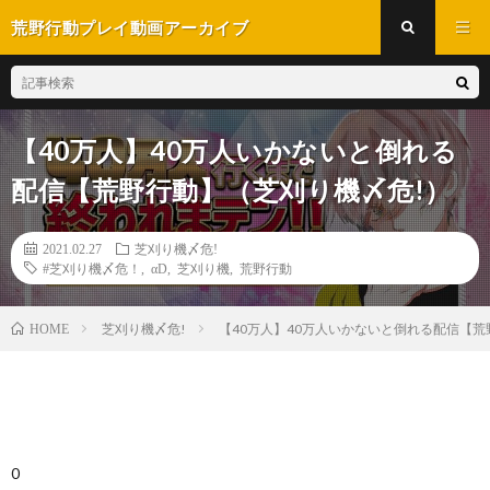
荒野行動プレイ動画アーカイブ
【40万人】40万人いかないと倒れる
配信【荒野行動】（芝刈り機〆危!）
2021.02.27
芝刈り機〆危!
#芝刈り機〆危！
,
αD
,
芝刈り機
,
荒野行動
芝刈り機〆危!
【40万人】40万人いかないと倒れる配信【荒
HOME
0