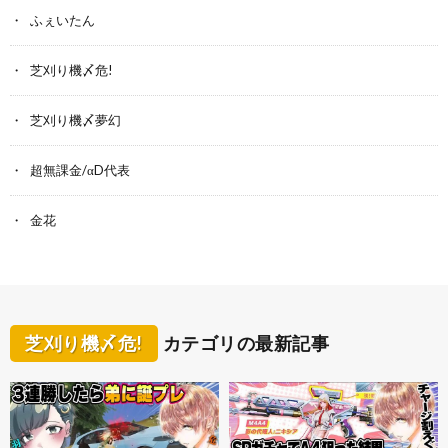
ふぇいたん
芝刈り機〆危!
芝刈り機〆夢幻
超無課金/αD代表
金花
芝刈り機〆危!
カテゴリの最新記事