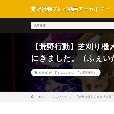
荒野行動プレイ動画アーカイブ
ゲー
【荒野行動】芝刈り機
にきました。（ふぇい
2020.09.07
ふぇいたん
荒野行動
ふぇいたん
【荒野行動】芝刈り機〆夢幻
HOME