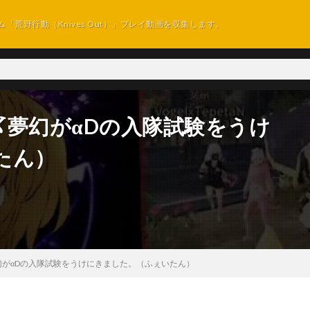
ム「荒野行動（Knives Out）」プレイ動画を収集します。
〆夢幻がαDの入隊試験をうけ
たん）
がαDの入隊試験をうけにきました。（ふぇいたん）