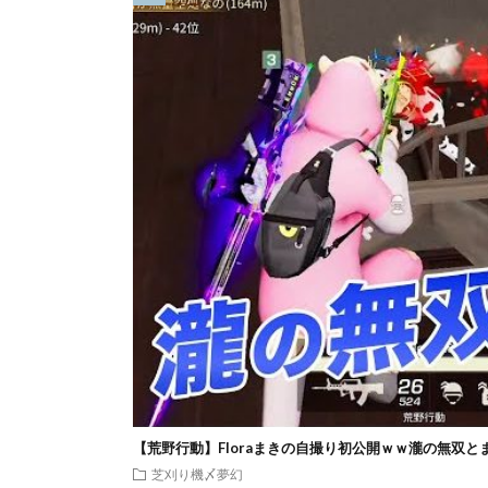
【荒野行動】Floraまきの自撮り初公開ｗｗ瀧の無双と
芝刈り機〆夢幻