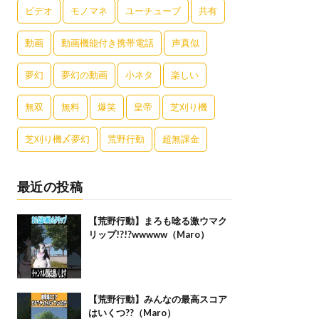
ビデオ
モノマネ
ユーチューブ
共有
動画
動画機能付き携帯電話
声真似
夢幻
夢幻の動画
小ネタ
楽しい
無双
無料
爆笑
皇帝
芝刈り機
芝刈り機〆夢幻
荒野行動
超無課金
最近の投稿
【荒野行動】まろも唸る激ウマク
リップ!?!?wwwww（Maro）
【荒野行動】みんなの最高スコア
はいくつ??（Maro）