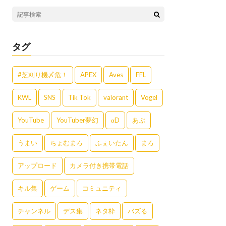
タグ
#芝刈り機〆危！
APEX
Aves
FFL
KWL
SNS
Tik Tok
valorant
Vogel
YouTube
YouTuber夢幻
αD
あぶ
うまい
ちょむまろ
ふぇいたん
まろ
アップロード
カメラ付き携帯電話
キル集
ゲーム
コミュニティ
チャンネル
デス集
ネタ枠
バズる