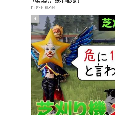
『Absolute』（芝刈り機〆危!）
芝刈り機〆危!