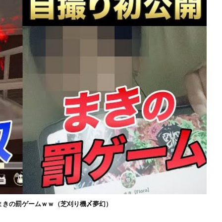
まきの罰ゲームｗｗ（芝刈り機〆夢幻）