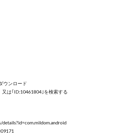
m」をダウンロード
は｢ID:10461804｣を検索する
/details?id=com.mildom.android
809171