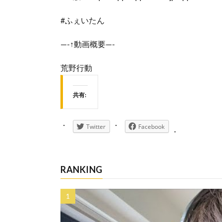
#ふぇいたん
—-↑動画概要—-
荒野行動
共有:
Twitter
Facebook
RANKING