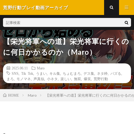
荒野行動プレイ動画アーカイブ
【栄光将軍への道】栄光将軍に行くの
に何日かかるのか（Maro）
2025.06.11
Maro
SNS
,
Tik Tok
,
うまい
,
キル集
,
ちょむまろ
,
デス集
,
ネタ枠
,
バズる
,
まろ
,
モノマネ
,
声真似
,
小ネタ
,
楽しい
,
無双
,
爆笑
,
荒野行動
Maro
【栄光将軍への道】栄光将軍に行くのに何日かかるのか
HOME