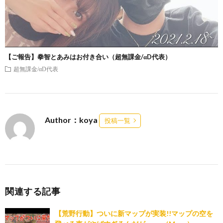
【ご報告】拳智とあみはお付き合い（超無課金/αD代表）
超無課金/αD代表
Author：koya
投稿一覧
関連する記事
【荒野行動】ついに新マップが実装!!マップの空を