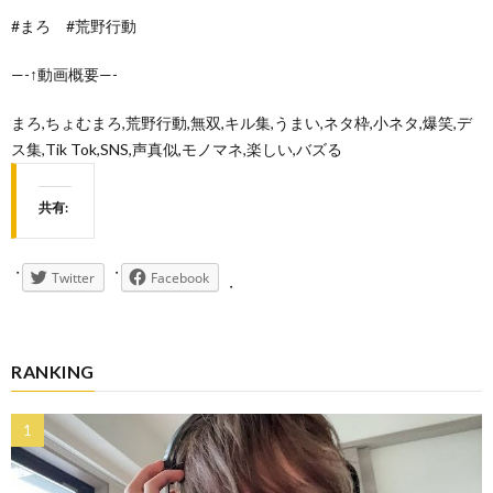
#まろ #荒野行動
—-↑動画概要—-
まろ,ちょむまろ,荒野行動,無双,キル集,うまい,ネタ枠,小ネタ,爆笑,デ
ス集,Tik Tok,SNS,声真似,モノマネ,楽しい,バズる
共有:
Twitter
Facebook
RANKING