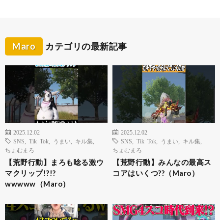
Maro
カテゴリの最新記事
2025.12.02
2025.12.02
SNS
,
Tik Tok
,
うまい
,
キル集
,
SNS
,
Tik Tok
,
うまい
,
キル集
,
ちょむまろ
ちょむまろ
【荒野行動】まろも唸る激ウ
【荒野行動】みんなの最高ス
マクリップ!?!?
コアはいくつ??（Maro）
wwwww（Maro）