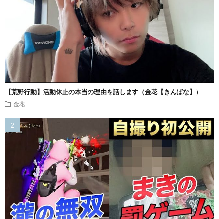
【荒野行動】活動休止の本当の理由を話します（金花【きんばな】）
金花