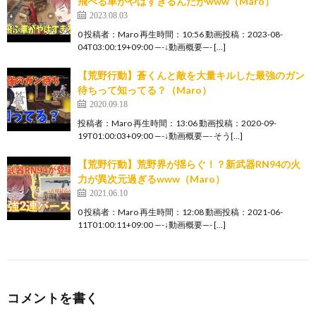
飛べる車がやばすぎるんだがwww（Maro）
2023.08.03
0 投稿者：Maro 再生時間：10:56 動画投稿：2023-08-
04T03:00:19+09:00 —-↓動画概要—- […]
【荒野行動】蒼くんと敵を大量キルした最強のガン
待ちって知ってる？（Maro）
2020.09.18
投稿者：Maro 再生時間：13:06 動画投稿：2020-09-
19T01:00:03+09:00 —-↓動画概要—- そう[…]
【荒野行動】荒野界が揺らぐ！？新武器RN94の火
力が異次元過ぎるwww（Maro）
2021.06.10
0 投稿者：Maro 再生時間：12:08 動画投稿：2021-06-
11T01:00:11+09:00 —-↓動画概要—- […]
コメントを書く