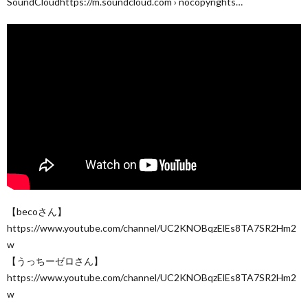
SoundCloudhttps://m.soundcloud.com › nocopyrights…
【becoさん】
https://www.youtube.com/channel/UC2KNOBqzElEs8TA7SR2Hm2
w
【うっちーゼロさん】
https://www.youtube.com/channel/UC2KNOBqzElEs8TA7SR2Hm2
w