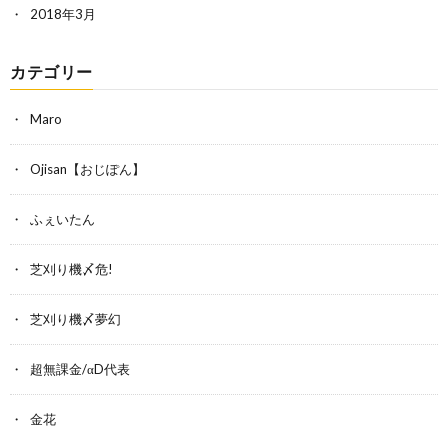
2018年3月
カテゴリー
Maro
Ojisan【おじぽん】
ふぇいたん
芝刈り機〆危!
芝刈り機〆夢幻
超無課金/αD代表
金花