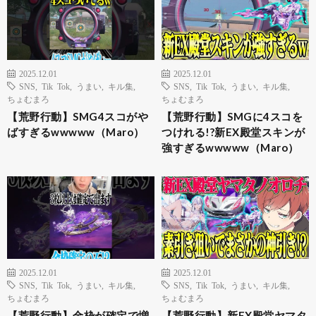
2025.12.01
2025.12.01
SNS
,
Tik Tok
,
うまい
,
キル集
,
SNS
,
Tik Tok
,
うまい
,
キル集
,
ちょむまろ
ちょむまろ
【荒野行動】SMG4スコがや
【荒野行動】SMGに4スコを
ばすぎるwwwww（Maro）
つけれる!?新EX殿堂スキンが
強すぎるwwwww（Maro）
2025.12.01
2025.12.01
SNS
,
Tik Tok
,
うまい
,
キル集
,
SNS
,
Tik Tok
,
うまい
,
キル集
,
ちょむまろ
ちょむまろ
【荒野行動】金枠が確定で増
【荒野行動】新EX殿堂ヤマタ