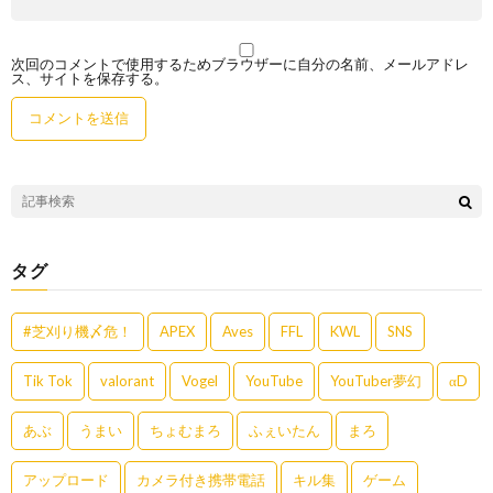
次回のコメントで使用するためブラウザーに自分の名前、メールアドレ
ス、サイトを保存する。
タグ
#芝刈り機〆危！
APEX
Aves
FFL
KWL
SNS
Tik Tok
valorant
Vogel
YouTube
YouTuber夢幻
αD
あぶ
うまい
ちょむまろ
ふぇいたん
まろ
アップロード
カメラ付き携帯電話
キル集
ゲーム