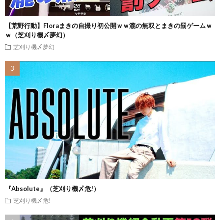
【荒野行動】Floraまきの自撮り初公開ｗｗ瀧の無双とまきの罰ゲームｗ
ｗ（芝刈り機〆夢幻）
芝刈り機〆夢幻
『Absolute』（芝刈り機〆危!）
芝刈り機〆危!