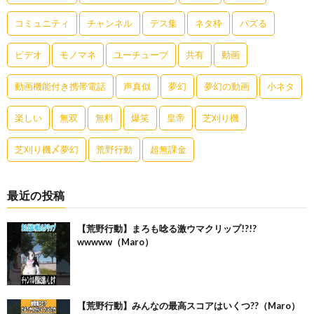
コミュニティ
チャンネル
デス集
ネタ枠
バズる
ビデオ
モノマネ
ユーチューブ
共有
動画
動画機能付き携帯電話
声真似
夢幻
夢幻の動画
小ネタ
楽しい
無双
無料
爆笑
皇帝
芝刈り機
芝刈り機〆夢幻
荒野行動
超無課金
最近の投稿
【荒野行動】まろも唸る激ウマクリップ!?!?
wwwww（Maro）
【荒野行動】みんなの最高スコアはいくつ??（Maro）