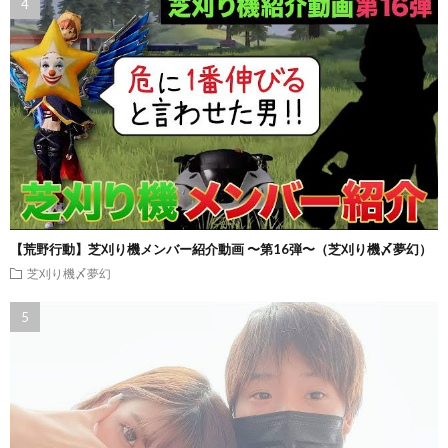
【荒野行動】芝刈り機メンバー紹介動画 〜第16弾〜（芝刈り機〆夢幻）
芝刈り機〆夢幻