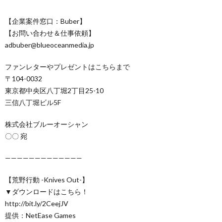
【企業案件窓口：Buber】
【お問い合わせ＆仕事依頼】
adbuber@blueoceanmedia.jp
ファンレターやプレゼントはこちらまで
〒104-0032
東京都中央区八丁堀2丁目25-10
三信八丁堀ビル5F
株式会社ブルーオーシャン
〇〇 宛
—————————————
【荒野行動 -Knives Out-】
▼ダウンロードはこちら！
http://bit.ly/2CeejJV
提供：NetEase Games