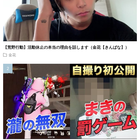
【荒野行動】活動休止の本当の理由を話します（金花【きんばな】）
金花