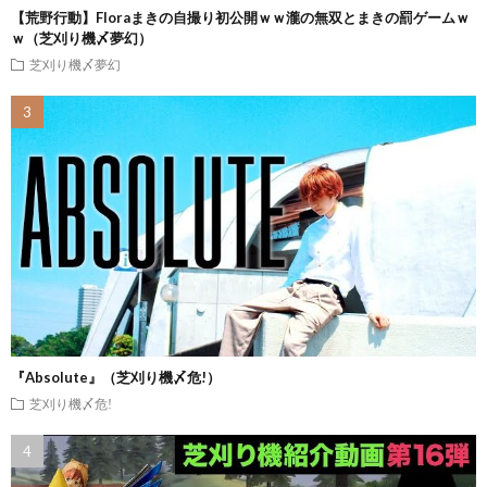
【荒野行動】Floraまきの自撮り初公開ｗｗ瀧の無双とまきの罰ゲームｗ
ｗ（芝刈り機〆夢幻）
芝刈り機〆夢幻
『Absolute』（芝刈り機〆危!）
芝刈り機〆危!