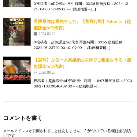
0 投稿者：αD公式ch 再生時間：00:36 動画投稿：2024-12-
21T04:00:57+09:00 —-↓動画概要—[…]
界隈最強は最強でした。【荒野行動】#shorts（超
無課金/αD代表）
2024.03.22
0 投稿者：超無課金/αD代表 再生時間：00:55 動画投稿：
2024-03-23T02:00:10+09:00 —-↓動画概要R[…]
【実写】ぶるーと高級納豆&卵でご馳走を作る（超
無課金/αD代表）
2020.08.26
投稿者：超無課金/αD代表 再生時間：18:07 動画投稿：2020-
08-27T03:00:40+09:00 —-↓動画概要—[…]
コメントを書く
*
が付いている欄は必須項
メールアドレスが公開されることはありません。
目です