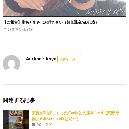
【ご報告】拳智とあみはお付き合い（超無課金/αD代表）
超無課金/αD代表
Author：koya
投稿一覧
関連する記事
実況が叫びまくったCarlaとの激熱1vs4【荒野行
動】#shorts（αD公式ch）
2024.12.20