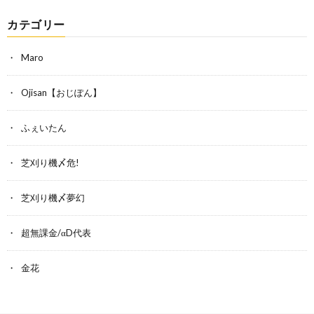
カテゴリー
Maro
Ojisan【おじぽん】
ふぇいたん
芝刈り機〆危!
芝刈り機〆夢幻
超無課金/αD代表
金花