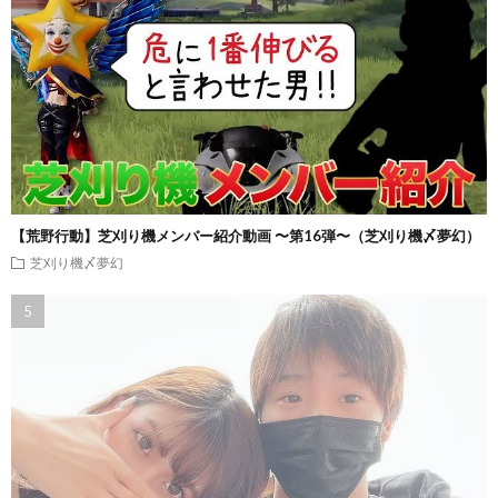
【荒野行動】芝刈り機メンバー紹介動画 〜第16弾〜（芝刈り機〆夢幻）
芝刈り機〆夢幻