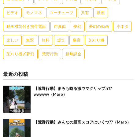
ビデオ
モノマネ
ユーチューブ
共有
動画
動画機能付き携帯電話
声真似
夢幻
夢幻の動画
小ネタ
楽しい
無双
無料
爆笑
皇帝
芝刈り機
芝刈り機〆夢幻
荒野行動
超無課金
最近の投稿
【荒野行動】まろも唸る激ウマクリップ!?!?
wwwww（Maro）
【荒野行動】みんなの最高スコアはいくつ??（Maro）