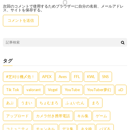
次回のコメントで使用するためブラウザーに自分の名前、メールアドレ
ス、サイトを保存する。
タグ
#芝刈り機〆危！
APEX
Aves
FFL
KWL
SNS
Tik Tok
valorant
Vogel
YouTube
YouTuber夢幻
αD
あぶ
うまい
ちょむまろ
ふぇいたん
まろ
アップロード
カメラ付き携帯電話
キル集
ゲーム
コミュニティ
チャンネル
デス集
ネタ枠
バズる