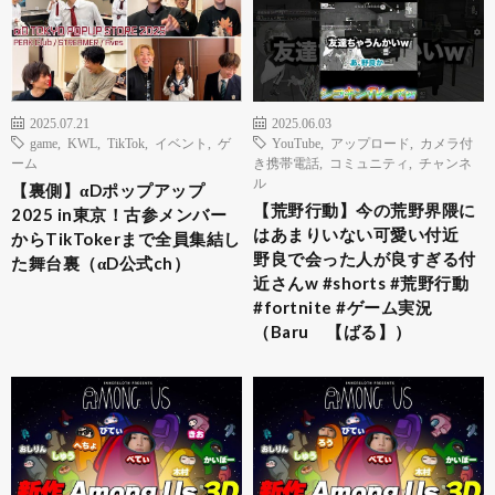
2025.07.21
2025.06.03
game
,
KWL
,
TikTok
,
イベント
,
ゲ
YouTube
,
アップロード
,
カメラ付
ーム
き携帯電話
,
コミュニティ
,
チャンネ
ル
【裏側】αDポップアップ
【荒野行動】今の荒野界隈に
2025 in東京！古参メンバー
はあまりいない可愛い付近
からTikTokerまで全員集結し
野良で会った人が良すぎる付
た舞台裏（αD公式ch）
近さんw #shorts #荒野行動
#fortnite #ゲーム実況
（Baru 【ばる】）