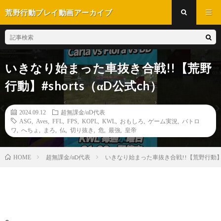
荒野行動プレイ動画アーカイブ
いきなり始まった車抜き合戦!!【荒野
行動】#shorts（αD公式ch）
2024.09.12
超無課金/αD代表
ASG
,
Aves
,
FFL
,
FPS
,
KOPL
,
KWL
,
おもしろ
,
ゲーム実況
,
バトロ
ワ
,
へちょ
,
まろ
,
仏
,
切り抜き
,
危
,
最強
,
皇帝
超無課金/αD代表
いきなり始まった車抜き合戦!!【荒野行動】#s
HOME