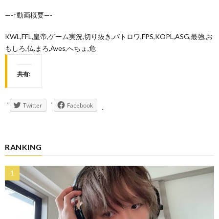
—-↑動画概要—-
KWL,FFL,皇帝,ゲーム実況,切り抜き,バトロワ,FPS,KOPL,ASG,最強,お
もしろ,仏,まろ,Aves,へちょ,危
共有:
Twitter
Facebook
RANKING