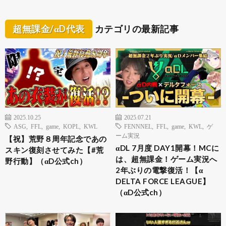
超無課金/αD代表
カテゴリの最新記事
2025.10.25
2025.07.21
ASG
,
FFL
,
game
,
KOPL
,
KWL
FENNNEL
,
FFL
,
game
,
KWL
,
ゲ
ーム実況
【祝】荒野８周年記念であの
αDL 7月度 DAY1開幕！MCに
スキン復刻させてみた【#荒
は、超無課金！ゲーム実況へ
野行動】（αD公式ch）
2年ぶりの電撃復活！【α
DELTA FORCE LEAGUE】
（αD公式ch）