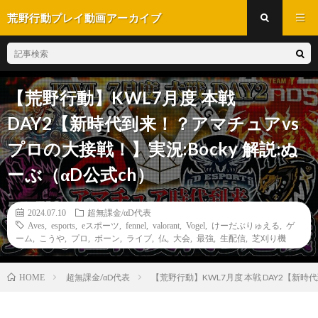
荒野行動プレイ動画アーカイブ
【荒野行動】KWL7月度 本戦
DAY2【新時代到来！？アマチュアvs
プロの大接戦！】実況:Bocky 解説:ぬ
ーぶ（αD公式ch）
2024.07.10
超無課金/αD代表
Aves
,
esports
,
eスポーツ
,
fennel
,
valorant
,
Vogel
,
けーだぶりゅえる
,
ゲ
ーム
,
こうや
,
プロ
,
ボーン
,
ライブ
,
仏
,
大会
,
最強
,
生配信
,
芝刈り機
超無課金/αD代表
【荒野行動】KWL7月度 本戦 DAY2【新時
HOME