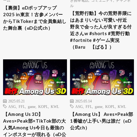
ル
【裏側】αDポップアップ
【荒野行動】今の荒野界隈に
2025 in東京！古参メンバー
はあまりいない可愛い付近
からTikTokerまで全員集結し
野良で会った人が良すぎる付
た舞台裏（αD公式ch）
近さんw #shorts #荒野行動
#fortnite #ゲーム実況
（Baru 【ばる】）
2025.05.21
2025.05.14
ASG
,
FFL
,
game
,
KOPL
,
KWL
ASG
,
FFL
,
game
,
KOPL
,
KWL
【Among Us 3D】
【Among Us】 Aves×Peak部
Aves×Peak部×TikTok部の大
1番嘘が上手い男は誰だ（αD
人気Among Us今日も最強の
公式ch）
インポスターが現れる（αD公