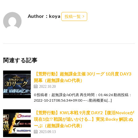
Author：koya
投稿一覧
関連する記事
【荒野行動】超無課金主催 30リーグ 10月度 DAY3
開幕（超無課金/αD代表）
2022.10.20
0 投稿者：超無課金/αD代表 再生時間：01:46:26 動画投稿：
2022-10-21T08:56:34+09:00 —-↓動画概要&[…]
【荒野行動】KWL本戦 9月度 DAY2【復活Noviceが
現在1位!? 戦国が追いかける…】実況:Bocky 解説:ぬ
ーぶ（超無課金/αD代表）
2023.09.13