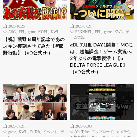
2025.10.25
2025.07.21
ASG
,
FFL
,
game
,
KOPL
,
KWL
FENNNEL
,
FFL
,
game
,
KWL
,
ゲ
ーム実況
【祝】荒野８周年記念であの
αDL 7月度 DAY1開幕！MCに
スキン復刻させてみた【#荒
は、超無課金！ゲーム実況へ
野行動】（αD公式ch）
2年ぶりの電撃復活！【α
DELTA FORCE LEAGUE】
（αD公式ch）
2025.07.21
2025.06.03
game
,
KWL
,
TikTok
,
イベント
,
ゲ
YouTube
,
アップロード
,
カメラ付
ーム
き携帯電話
,
コミュニティ
,
チャンネ