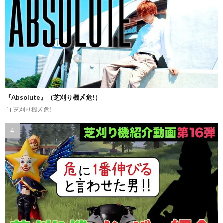
『Absolute』（芝刈り機〆危!）
芝刈り機〆危!