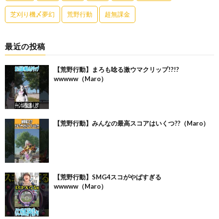
芝刈り機〆夢幻
荒野行動
超無課金
最近の投稿
【荒野行動】まろも唸る激ウマクリップ!?!?
wwwww（Maro）
【荒野行動】みんなの最高スコアはいくつ??（Maro）
【荒野行動】SMG4スコがやばすぎる
wwwww（Maro）