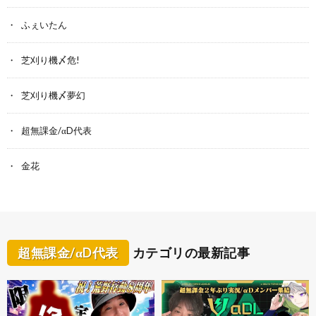
ふぇいたん
芝刈り機〆危!
芝刈り機〆夢幻
超無課金/αD代表
金花
超無課金/αD代表
カテゴリの最新記事