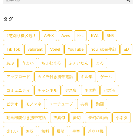
タグ
#芝刈り機〆危！
APEX
Aves
FFL
KWL
SNS
Tik Tok
valorant
Vogel
YouTube
YouTuber夢幻
αD
あぶ
うまい
ちょむまろ
ふぇいたん
まろ
アップロード
カメラ付き携帯電話
キル集
ゲーム
コミュニティ
チャンネル
デス集
ネタ枠
バズる
ビデオ
モノマネ
ユーチューブ
共有
動画
動画機能付き携帯電話
声真似
夢幻
夢幻の動画
小ネタ
楽しい
無双
無料
爆笑
皇帝
芝刈り機