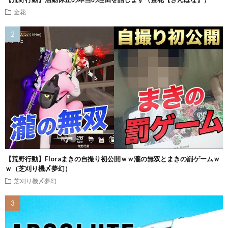
金花
【荒野行動】Floraまきの自撮り初公開ｗｗ瀧の無双とまきの罰ゲームｗ
ｗ（芝刈り機〆夢幻）
芝刈り機〆夢幻