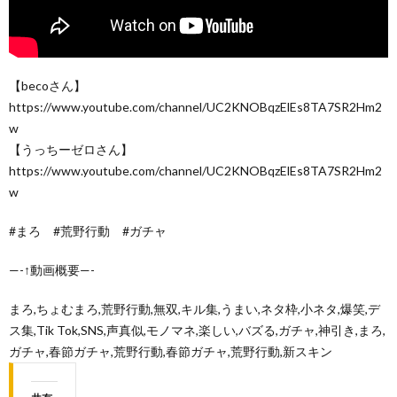
【becoさん】
https://www.youtube.com/channel/UC2KNOBqzElEs8TA7SR2Hm2
w
【うっちーゼロさん】
https://www.youtube.com/channel/UC2KNOBqzElEs8TA7SR2Hm2
w
#まろ #荒野行動 #ガチャ
—-↑動画概要—-
まろ,ちょむまろ,荒野行動,無双,キル集,うまい,ネタ枠,小ネタ,爆笑,デ
ス集,Tik Tok,SNS,声真似,モノマネ,楽しい,バズる,ガチャ,神引き,まろ,
ガチャ,春節ガチャ,荒野行動,春節ガチャ,荒野行動,新スキン