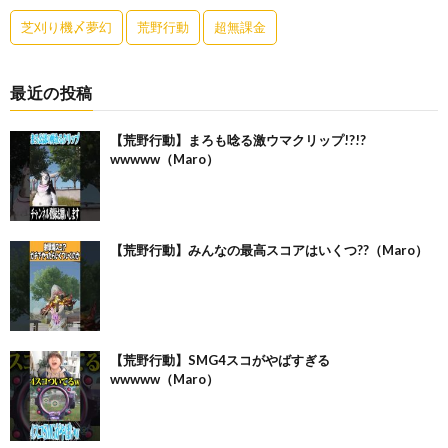
芝刈り機〆夢幻
荒野行動
超無課金
最近の投稿
【荒野行動】まろも唸る激ウマクリップ!?!?
wwwww（Maro）
【荒野行動】みんなの最高スコアはいくつ??（Maro）
【荒野行動】SMG4スコがやばすぎる
wwwww（Maro）