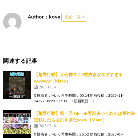
Author：koya
投稿一覧
関連する記事
【荒野行動】大会神スナ2枚抜きがエグすぎる
wwwww（Maro）
2025.11.14
0 投稿者：Maro 再生時間：00:14 動画投稿：2025-11-
14T22:00:21+09:00 —-↓動画概要—- […]
【荒野行動】第一回TikTok実況者かくれんぼ最強決
定戦したら面白すぎたwww（Maro）
2025.07.18
0 投稿者：Maro 再生時間：28:52 動画投稿：2025-07-