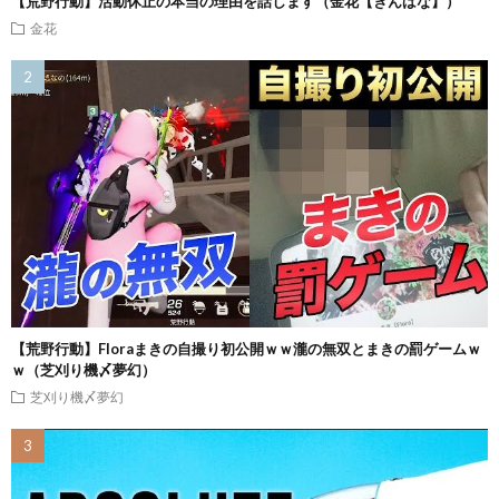
【荒野行動】活動休止の本当の理由を話します（金花【きんばな】）
金花
【荒野行動】Floraまきの自撮り初公開ｗｗ瀧の無双とまきの罰ゲームｗ
ｗ（芝刈り機〆夢幻）
芝刈り機〆夢幻