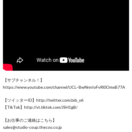
【サブチャンネル！】
https://www.youtube.com/channel/UCL–BwNnnIoFvRl0OmxB77A
【ツイッターID】http://twitter.com/zxb_y6
【TikTok】http://vt.tiktok.com/JSH1gB/
【お仕事のご連絡はこちら】
sales@studio-coup.thecoo.co.jp