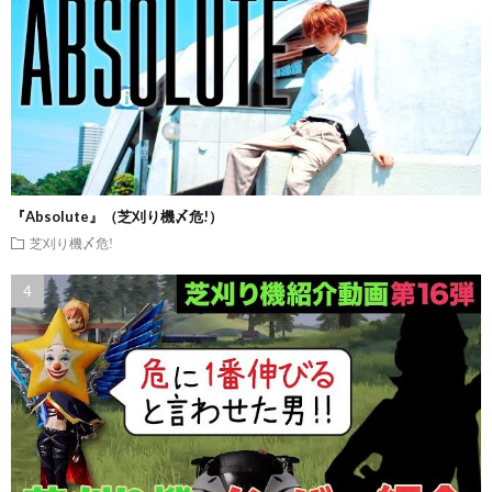
『Absolute』（芝刈り機〆危!）
芝刈り機〆危!