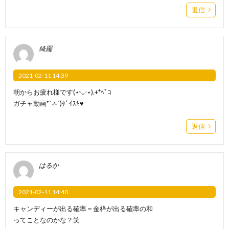
返信
綺羅
2021-02-11 14:39
朝からお疲れ様です(⋆ᵕᴗᵕ⋆).+*ﾍﾟｺ
ガチャ動画*´ㅅ`)ﾀﾞｲｽｷ♥
返信
はるか
2021-02-11 14:40
キャンディーが出る確率＝金枠が出る確率の和
ってことなのかな？笑