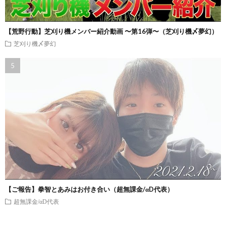
【荒野行動】芝刈り機メンバー紹介動画 〜第16弾〜（芝刈り機〆夢幻）
芝刈り機〆夢幻
【ご報告】拳智とあみはお付き合い（超無課金/αD代表）
超無課金/αD代表