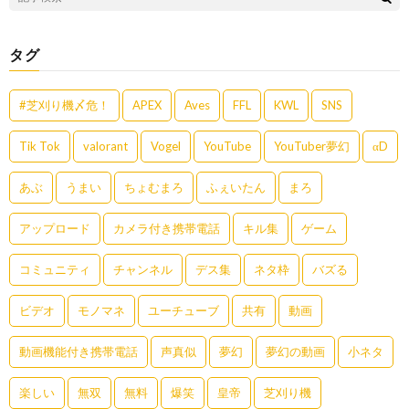
タグ
#芝刈り機〆危！
APEX
Aves
FFL
KWL
SNS
Tik Tok
valorant
Vogel
YouTube
YouTuber夢幻
αD
あぶ
うまい
ちょむまろ
ふぇいたん
まろ
アップロード
カメラ付き携帯電話
キル集
ゲーム
コミュニティ
チャンネル
デス集
ネタ枠
バズる
ビデオ
モノマネ
ユーチューブ
共有
動画
動画機能付き携帯電話
声真似
夢幻
夢幻の動画
小ネタ
楽しい
無双
無料
爆笑
皇帝
芝刈り機