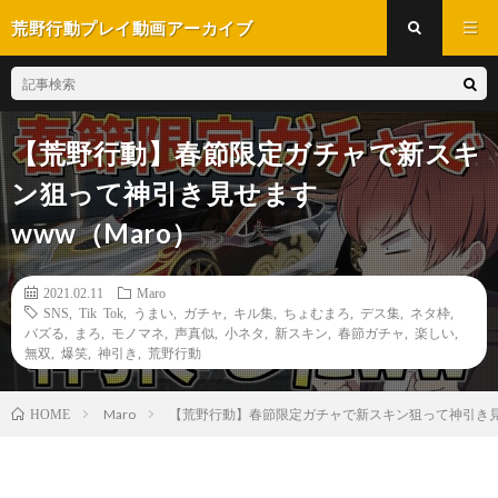
荒野行動プレイ動画アーカイブ
【荒野行動】春節限定ガチャで新スキ
ン狙って神引き見せます
www（Maro）
2021.02.11
Maro
SNS
,
Tik Tok
,
うまい
,
ガチャ
,
キル集
,
ちょむまろ
,
デス集
,
ネタ枠
,
バズる
,
まろ
,
モノマネ
,
声真似
,
小ネタ
,
新スキン
,
春節ガチャ
,
楽しい
,
無双
,
爆笑
,
神引き
,
荒野行動
Maro
【荒野行動】春節限定ガチャで新スキン狙って神引き見せ
HOME