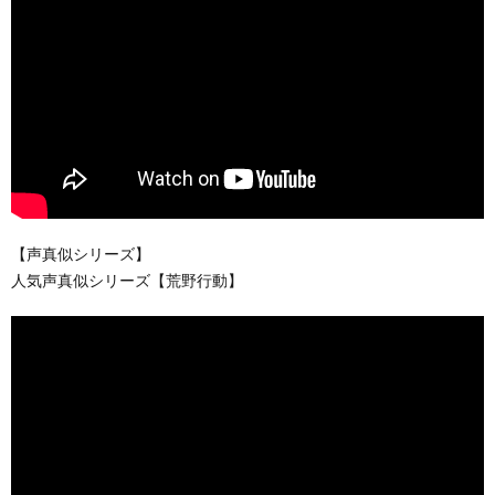
【声真似シリーズ】
人気声真似シリーズ【荒野行動】