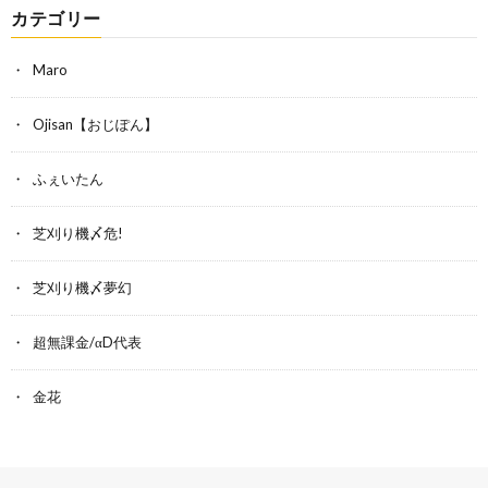
カテゴリー
Maro
Ojisan【おじぽん】
ふぇいたん
芝刈り機〆危!
芝刈り機〆夢幻
超無課金/αD代表
金花