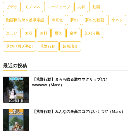
ビデオ
モノマネ
ユーチューブ
共有
動画
動画機能付き携帯電話
声真似
夢幻
夢幻の動画
小ネタ
楽しい
無双
無料
爆笑
皇帝
芝刈り機
芝刈り機〆夢幻
荒野行動
超無課金
最近の投稿
【荒野行動】まろも唸る激ウマクリップ!?!?
wwwww（Maro）
【荒野行動】みんなの最高スコアはいくつ??（Maro）