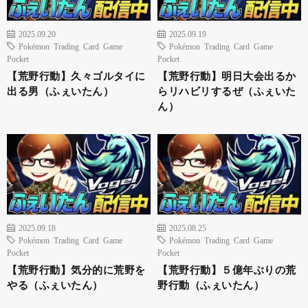
2025.09.20
2025.09.19
Pokémon Trading Card Game
Pokémon Trading Card Game
Pocket
Pocket
【荒野行動】久々ゴルタイに
【荒野行動】明日大会出るか
出る男（ふぇいたん）
らリハビリするぜ（ふぇいた
ん）
2025.09.18
2025.08.25
Pokémon Trading Card Game
Pokémon Trading Card Game
Pocket
Pocket
【荒野行動】気分的に荒野を
【荒野行動】５億年ぶりの荒
やる（ふぇいたん）
野行動（ふぇいたん）