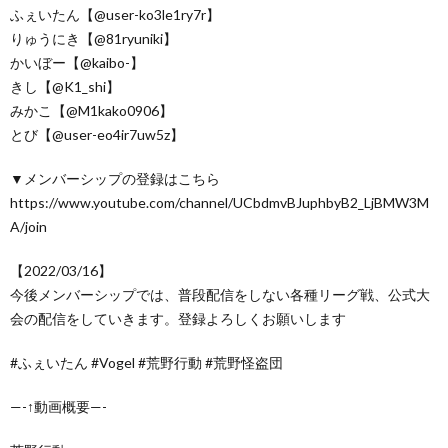
ふぇいたん【@user-ko3le1ry7r】
りゅうにき【@81ryuniki】
かいぼー【@kaibo-】
きし【@K1_shi】
みかこ【@M1kako0906】
とび【@user-eo4ir7uw5z】
▼メンバーシップの登録はこちら
https://www.youtube.com/channel/UCbdmvBJuphbyB2_LjBMW3M
A/join
【2022/03/16】
今後メンバーシップでは、普段配信をしない各種リーグ戦、公式大
会の配信をしていきます。登録よろしくお願いします
#ふぇいたん #Vogel #荒野行動 #荒野怪盗団
—-↑動画概要—-