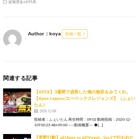
超無課金/αD代表
Author：koya
投稿一覧
関連する記事
【APEX】3週間で成長した俺の無双をみてくれ。
【Apex Legens/エーペックスレジェンズ】（ふぇい
たん）
2020.12.09
投稿者：ふぇいたん 再生時間：09:02 動画投稿：2020-12-
10T00:23:48+09:00 —-↓動画概要—- ◆[…]
【荒野行動】αDAves vs αDVogel…5vs5で行われた