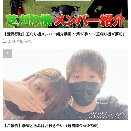
【荒野行動】芝刈り機メンバー紹介動画 〜第16弾〜（芝刈り機〆夢幻）
芝刈り機〆夢幻
【ご報告】拳智とあみはお付き合い（超無課金/αD代表）