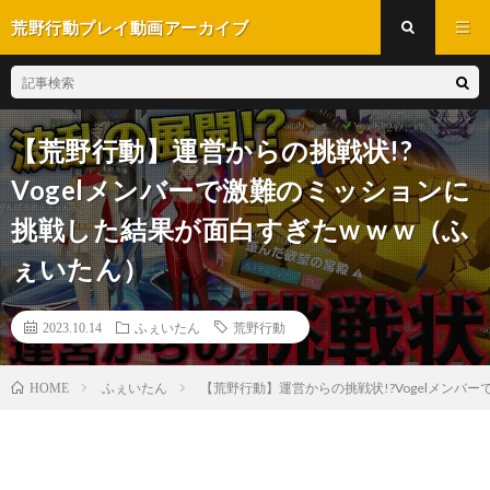
荒野行動プレイ動画アーカイブ
【荒野行動】運営からの挑戦状!?
Vogelメンバーで激難のミッションに
挑戦した結果が面白すぎたw w w（ふ
ぇいたん）
2023.10.14
ふぇいたん
荒野行動
ふぇいたん
【荒野行動】運営からの挑戦状!?Vogelメンバ
HOME