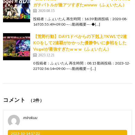
ガチバトルが激アツすぎたwwww（ふぇいたん）
2020.08.15
投稿者：ふぇいたん 再生時間：16:39 動画投稿：2020-08-
16T05:55:49+09:00 —-↓動画概要—- ◆[…]
【荒野行動】DAY1ドベからの下剋上!!KWLで2連
KOをして2連覇がかかった優勝争いに参戦をした
Vogelが最強すぎたw w w（ふぇいたん）
2023.12.21
0 投稿者：ふぇいたん 再生時間：08:15 動画投稿：2023-12-
22T02:56:14+09:00 —-↓動画概要—-[…]
コメント
（2件）
mirokuu
2023-10-14 17:22