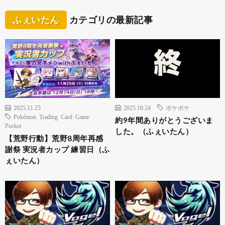
ふぇいたん
カテゴリの最新記事
2025.11.25
2025.10.24
ポケポケ
Pokémon Trading Card Game
約9年間ありがとうございま
Pocket
した。（ふぇいたん）
【荒野行動】荒野8周年再感
謝祭 実況者カップ 練習日（ふ
ぇいたん）