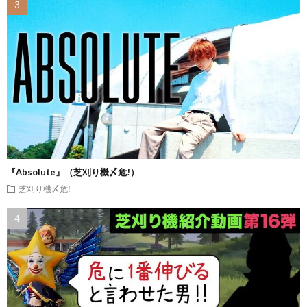
『Absolute』（芝刈り機〆危!）
芝刈り機〆危!