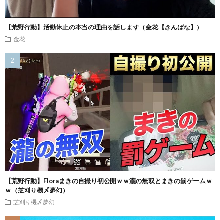
【荒野行動】活動休止の本当の理由を話します（金花【きんばな】）
金花
【荒野行動】Floraまきの自撮り初公開ｗｗ瀧の無双とまきの罰ゲームｗ
ｗ（芝刈り機〆夢幻）
芝刈り機〆夢幻