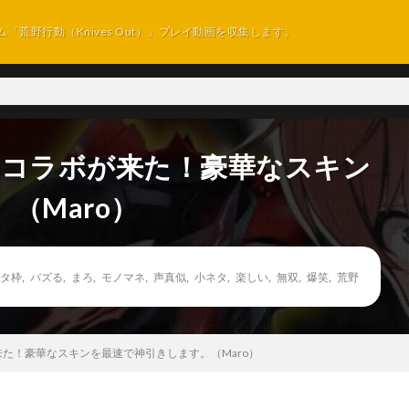
ム「荒野行動（Knives Out）」プレイ動画を収集します。
5コラボが来た！豪華なスキン
（Maro）
タ枠
,
バズる
,
まろ
,
モノマネ
,
声真似
,
小ネタ
,
楽しい
,
無双
,
爆笑
,
荒野
た！豪華なスキンを最速で神引きします。（Maro）