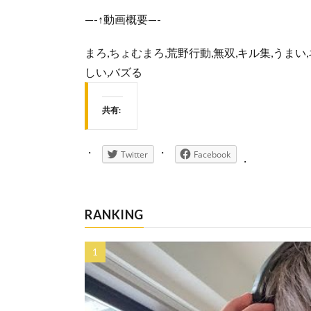
—-↑動画概要—-
まろ,ちょむまろ,荒野行動,無双,キル集,うまい,ネタ
しい,バズる
共有:
Twitter
Facebook
RANKING