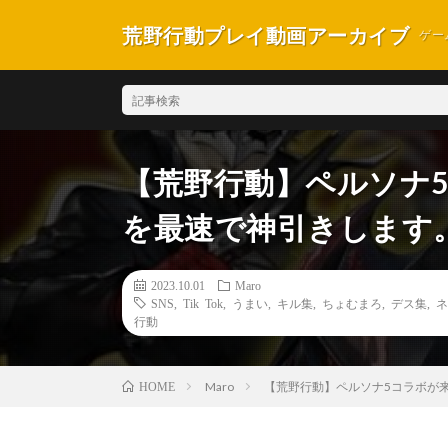
荒野行動プレイ動画アーカイブ
ゲー
【荒野行動】ペルソナ
を最速で神引きします。
2023.10.01
Maro
SNS
,
Tik Tok
,
うまい
,
キル集
,
ちょむまろ
,
デス集
,
ネ
行動
Maro
【荒野行動】ペルソナ5コラボが来
HOME