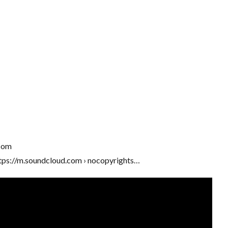
com
ps://m.soundcloud.com › nocopyrights…