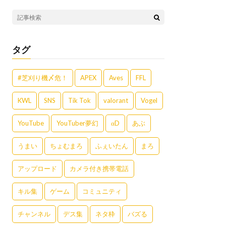
タグ
#芝刈り機〆危！
APEX
Aves
FFL
KWL
SNS
Tik Tok
valorant
Vogel
YouTube
YouTuber夢幻
αD
あぶ
うまい
ちょむまろ
ふぇいたん
まろ
アップロード
カメラ付き携帯電話
キル集
ゲーム
コミュニティ
チャンネル
デス集
ネタ枠
バズる