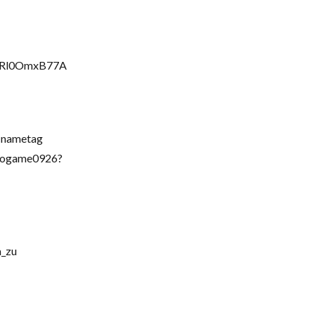
FvRl0OmxB77A
=nametag
ogame0926?
_zu