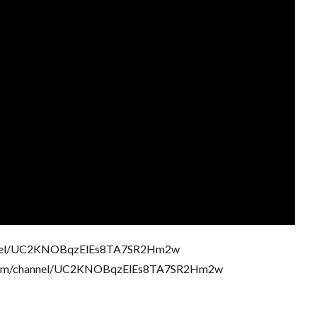
nnel/UC2KNOBqzElEs8TA7SR2Hm2w
/channel/UC2KNOBqzElEs8TA7SR2Hm2w