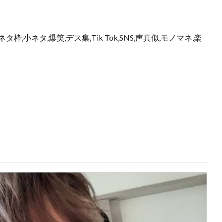
枠,小ネタ,爆笑,デス集,Tik Tok,SNS,声真似,モノマネ,楽