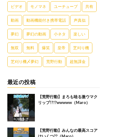
ビデオ
モノマネ
ユーチューブ
共有
動画
動画機能付き携帯電話
声真似
夢幻
夢幻の動画
小ネタ
楽しい
無双
無料
爆笑
皇帝
芝刈り機
芝刈り機〆夢幻
荒野行動
超無課金
最近の投稿
【荒野行動】まろも唸る激ウマク
リップ!?!?wwwww（Maro）
【荒野行動】みんなの最高スコア
はいくつ??（Maro）