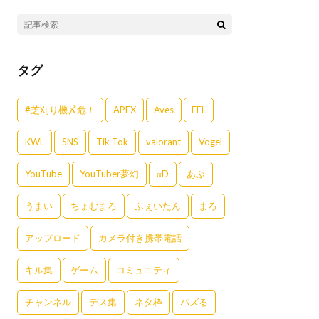
タグ
#芝刈り機〆危！
APEX
Aves
FFL
KWL
SNS
Tik Tok
valorant
Vogel
YouTube
YouTuber夢幻
αD
あぶ
うまい
ちょむまろ
ふぇいたん
まろ
アップロード
カメラ付き携帯電話
キル集
ゲーム
コミュニティ
チャンネル
デス集
ネタ枠
バズる