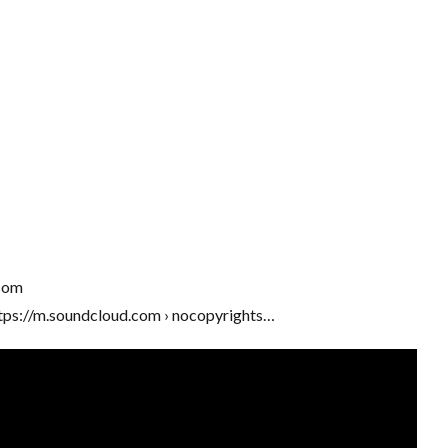
com
ps://m.soundcloud.com › nocopyrights…