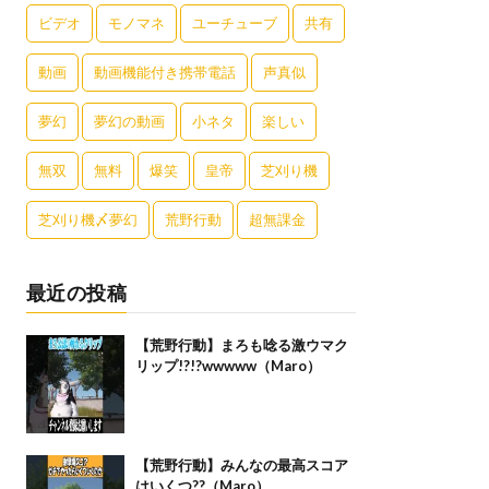
ビデオ
モノマネ
ユーチューブ
共有
動画
動画機能付き携帯電話
声真似
夢幻
夢幻の動画
小ネタ
楽しい
無双
無料
爆笑
皇帝
芝刈り機
芝刈り機〆夢幻
荒野行動
超無課金
最近の投稿
【荒野行動】まろも唸る激ウマク
リップ!?!?wwwww（Maro）
【荒野行動】みんなの最高スコア
はいくつ??（Maro）