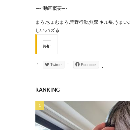
—-↑動画概要—-
まろ,ちょむまろ,荒野行動,無双,キル集,うまい,ネタ
しい,バズる
共有:
Twitter
Facebook
RANKING