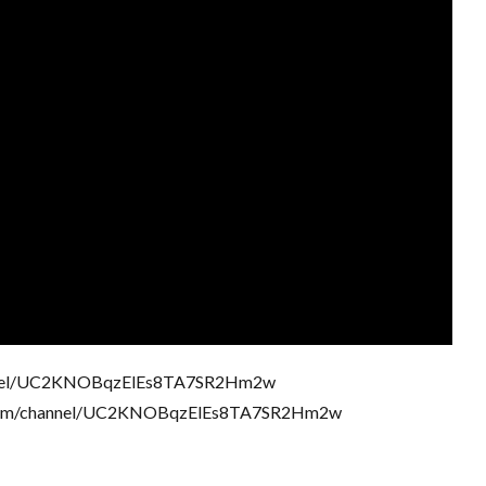
nnel/UC2KNOBqzElEs8TA7SR2Hm2w
/channel/UC2KNOBqzElEs8TA7SR2Hm2w