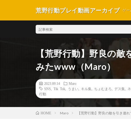
荒野行動プレイ動画アーカイブ
ゲー
【荒野行動】野良の敵
みたwww（Maro）
2023.09.14
Maro
SNS
,
Tik Tok
,
うまい
,
キル集
,
ちょむまろ
,
デス集
,
ネ
行動
Maro
【荒野行動】野良の敵を引き連れて
HOME