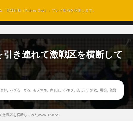
ム「荒野行動（Knives Out）」プレイ動画を収集します。
を引き連れて激戦区を横断して
タ枠
,
バズる
,
まろ
,
モノマネ
,
声真似
,
小ネタ
,
楽しい
,
無双
,
爆笑
,
荒野
激戦区を横断してみたwww（Maro）