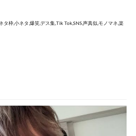
枠,小ネタ,爆笑,デス集,Tik Tok,SNS,声真似,モノマネ,楽