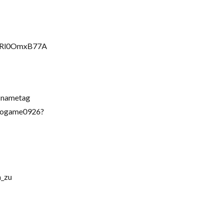
FvRl0OmxB77A
=nametag
ogame0926?
_zu