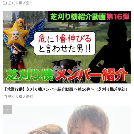
芝刈り機〆危!
【荒野行動】芝刈り機メンバー紹介動画 〜第16弾〜（芝刈り機〆夢幻）
芝刈り機〆夢幻