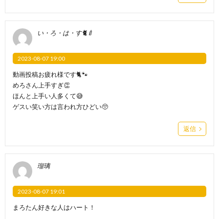
い・ろ・は・す🐈🍼
2023-08-07 19:00
動画投稿お疲れ様です🐈🐾
めろさん上手すぎ👏
ほんと上手い人多くて😅
ゲスい笑い方は言われ方ひどい🥺
返信
瑠璃
2023-08-07 19:01
まろたん好きな人はハート！