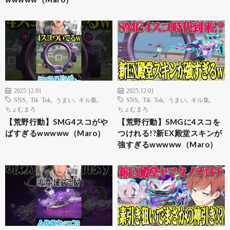
2025.12.01
2025.12.01
SNS
,
Tik Tok
,
うまい
,
キル集
,
SNS
,
Tik Tok
,
うまい
,
キル集
,
ちょむまろ
ちょむまろ
【荒野行動】SMG4スコがや
【荒野行動】SMGに4スコを
ばすぎるwwwww（Maro）
つけれる!?新EX殿堂スキンが
強すぎるwwwww（Maro）