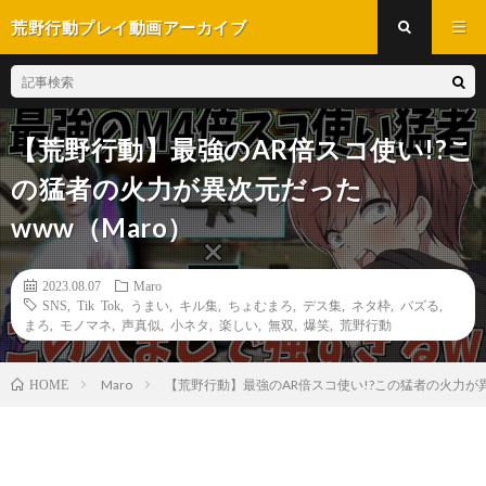
荒野行動プレイ動画アーカイブ
【荒野行動】最強のAR倍スコ使い!?こ
の猛者の火力が異次元だった
www（Maro）
2023.08.07
Maro
SNS
,
Tik Tok
,
うまい
,
キル集
,
ちょむまろ
,
デス集
,
ネタ枠
,
バズる
,
まろ
,
モノマネ
,
声真似
,
小ネタ
,
楽しい
,
無双
,
爆笑
,
荒野行動
Maro
【荒野行動】最強のAR倍スコ使い!?この猛者の火力が異
HOME