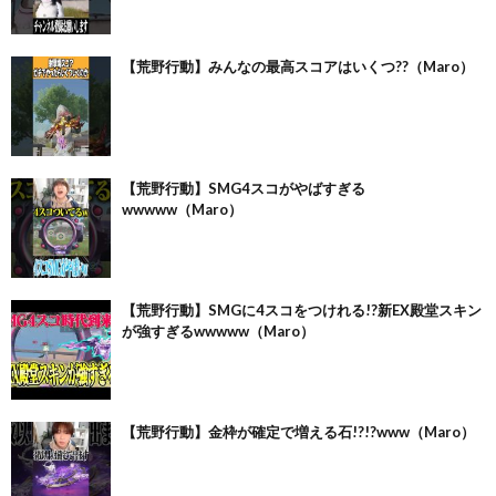
【荒野行動】みんなの最高スコアはいくつ??（Maro）
【荒野行動】SMG4スコがやばすぎる
wwwww（Maro）
【荒野行動】SMGに4スコをつけれる!?新EX殿堂スキン
が強すぎるwwwww（Maro）
【荒野行動】金枠が確定で増える石!?!?www（Maro）