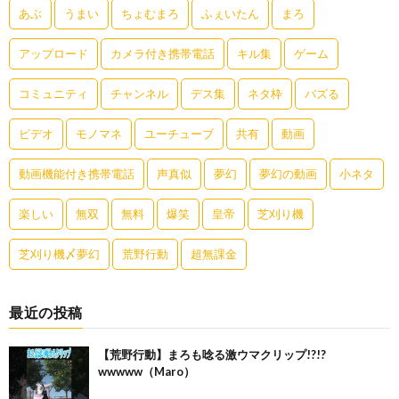
あぶ
うまい
ちょむまろ
ふぇいたん
まろ
アップロード
カメラ付き携帯電話
キル集
ゲーム
コミュニティ
チャンネル
デス集
ネタ枠
バズる
ビデオ
モノマネ
ユーチューブ
共有
動画
動画機能付き携帯電話
声真似
夢幻
夢幻の動画
小ネタ
楽しい
無双
無料
爆笑
皇帝
芝刈り機
芝刈り機〆夢幻
荒野行動
超無課金
最近の投稿
【荒野行動】まろも唸る激ウマクリップ!?!?
wwwww（Maro）