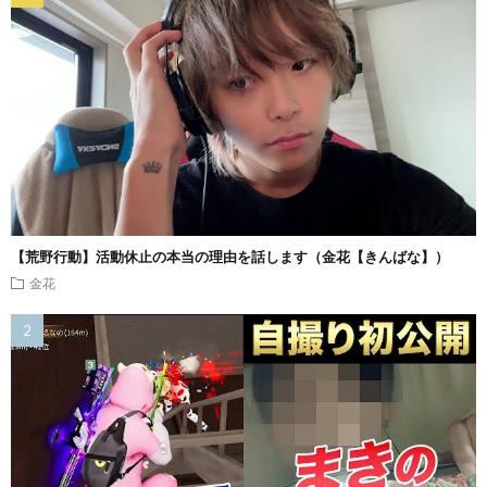
【荒野行動】活動休止の本当の理由を話します（金花【きんばな】）
金花