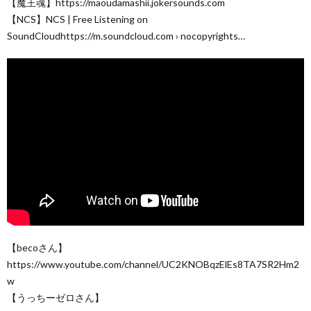
【魔王魂】https://maoudamashii.jokersounds.com
【NCS】NCS | Free Listening on
SoundCloudhttps://m.soundcloud.com › nocopyrights…
【becoさん】
https://www.youtube.com/channel/UC2KNOBqzElEs8TA7SR2Hm2
w
【うっちーゼロさん】