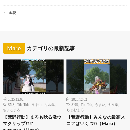
金花
Maro
カテゴリの最新記事
2025.12.02
2025.12.02
SNS
,
Tik Tok
,
うまい
,
キル集
,
SNS
,
Tik Tok
,
うまい
,
キル集
,
ちょむまろ
ちょむまろ
【荒野行動】まろも唸る激ウ
【荒野行動】みんなの最高ス
マクリップ!?!?
コアはいくつ??（Maro）
wwwww（Maro）