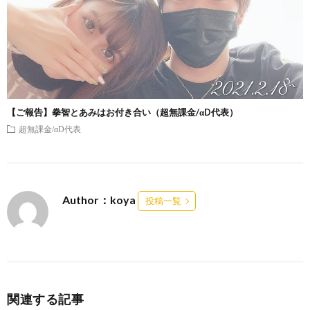
【ご報告】拳智とあみはお付き合い（超無課金/αD代表）
超無課金/αD代表
Author：koya
投稿一覧
関連する記事