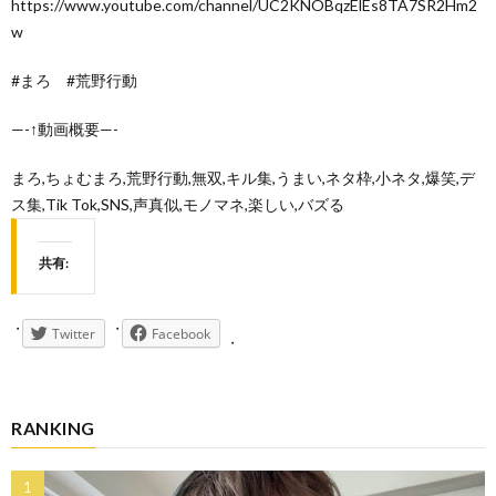
https://www.youtube.com/channel/UC2KNOBqzElEs8TA7SR2Hm2
w
#まろ #荒野行動
—-↑動画概要—-
まろ,ちょむまろ,荒野行動,無双,キル集,うまい,ネタ枠,小ネタ,爆笑,デ
ス集,Tik Tok,SNS,声真似,モノマネ,楽しい,バズる
共有:
Twitter
Facebook
RANKING