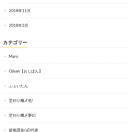
2018年11月
2018年3月
カテゴリー
Maro
Ojisan【おじぽん】
ふぇいたん
芝刈り機〆危!
芝刈り機〆夢幻
超無課金/αD代表