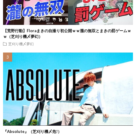
【荒野行動】Floraまきの自撮り初公開ｗｗ瀧の無双とまきの罰ゲームｗ
ｗ（芝刈り機〆夢幻）
芝刈り機〆夢幻
『Absolute』（芝刈り機〆危!）