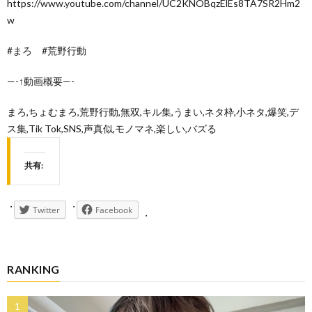
https://www.youtube.com/channel/UC2KNOBqzElEs8TA7SR2Hm2
w
#まろ #荒野行動
—-↑動画概要—-
まろ,ちょむまろ,荒野行動,無双,キル集,うまい,ネタ枠,小ネタ,爆笑,デ
ス集,Tik Tok,SNS,声真似,モノマネ,楽しい,バズる
共有:
Twitter
Facebook
RANKING