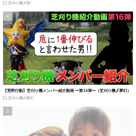
芝刈り機〆危!
【荒野行動】芝刈り機メンバー紹介動画 〜第16弾〜（芝刈り機〆夢幻）
芝刈り機〆夢幻