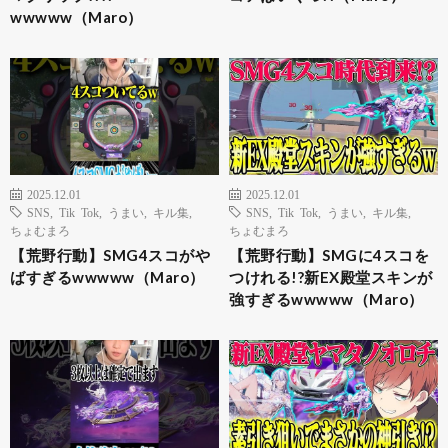
wwwww（Maro）
2025.12.01
2025.12.01
SNS
,
Tik Tok
,
うまい
,
キル集
,
SNS
,
Tik Tok
,
うまい
,
キル集
,
ちょむまろ
ちょむまろ
【荒野行動】SMG4スコがや
【荒野行動】SMGに4スコを
ばすぎるwwwww（Maro）
つけれる!?新EX殿堂スキンが
強すぎるwwwww（Maro）