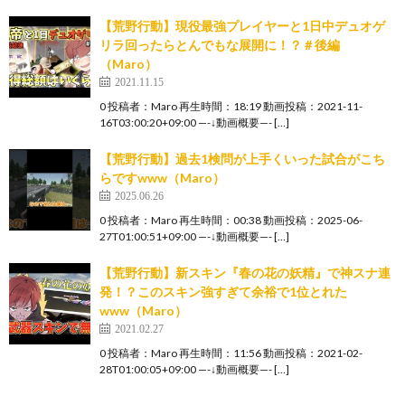
【荒野行動】現役最強プレイヤーと1日中デュオゲ
リラ回ったらとんでもな展開に！？＃後編
（Maro）
2021.11.15
0 投稿者：Maro 再生時間：18:19 動画投稿：2021-11-
16T03:00:20+09:00 —-↓動画概要—- […]
【荒野行動】過去1検問が上手くいった試合がこち
らですwww（Maro）
2025.06.26
0 投稿者：Maro 再生時間：00:38 動画投稿：2025-06-
27T01:00:51+09:00 —-↓動画概要—- […]
【荒野行動】新スキン『春の花の妖精』で神スナ連
発！？このスキン強すぎて余裕で1位とれた
www（Maro）
2021.02.27
0 投稿者：Maro 再生時間：11:56 動画投稿：2021-02-
28T01:00:05+09:00 —-↓動画概要—- […]