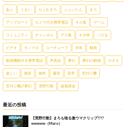
あぶ
うまい
ちょむまろ
ふぇいたん
まろ
アップロード
カメラ付き携帯電話
キル集
ゲーム
コミュニティ
チャンネル
デス集
ネタ枠
バズる
ビデオ
モノマネ
ユーチューブ
共有
動画
動画機能付き携帯電話
声真似
夢幻
夢幻の動画
小ネタ
楽しい
無双
無料
爆笑
皇帝
芝刈り機
芝刈り機〆夢幻
荒野行動
超無課金
最近の投稿
【荒野行動】まろも唸る激ウマクリップ!?!?
wwwww（Maro）