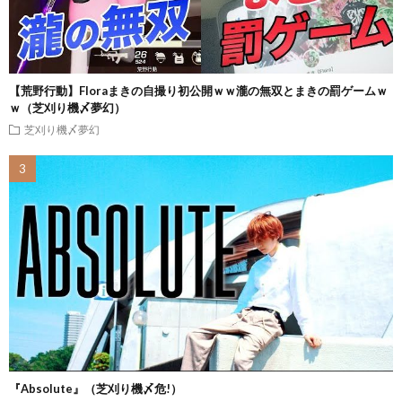
【荒野行動】Floraまきの自撮り初公開ｗｗ瀧の無双とまきの罰ゲームｗ
ｗ（芝刈り機〆夢幻）
芝刈り機〆夢幻
『Absolute』（芝刈り機〆危!）