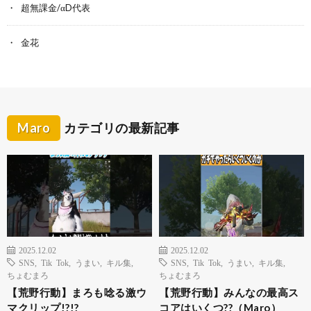
超無課金/αD代表
金花
Maro
カテゴリの最新記事
2025.12.02
2025.12.02
SNS
,
Tik Tok
,
うまい
,
キル集
,
SNS
,
Tik Tok
,
うまい
,
キル集
,
ちょむまろ
ちょむまろ
【荒野行動】まろも唸る激ウ
【荒野行動】みんなの最高ス
マクリップ!?!?
コアはいくつ??（Maro）