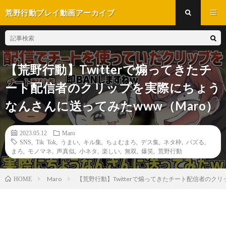
荒野行動プレイ動画アーカイブ
【荒野行動】Twitterで煽ってきたチ
ート配信者のクリップを実際にちょう
なんさんに送ってみたwww（Maro）
2023.05.12
Maro
SNS
,
Tik Tok
,
うまい
,
キル集
,
ちょむまろ
,
デス集
,
ネタ枠
,
バズる
,
まろ
,
モノマネ
,
声真似
,
小ネタ
,
楽しい
,
無双
,
爆笑
,
荒野行動
Maro
【荒野行動】Twitterで煽ってきたチート配信者のク
HOME