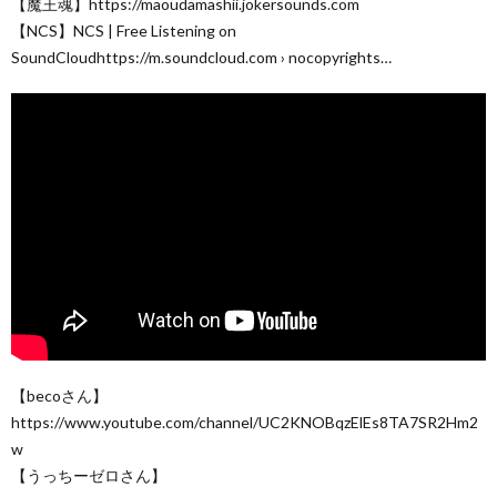
【魔王魂】https://maoudamashii.jokersounds.com
【NCS】NCS | Free Listening on
SoundCloudhttps://m.soundcloud.com › nocopyrights…
【becoさん】
https://www.youtube.com/channel/UC2KNOBqzElEs8TA7SR2Hm2
w
【うっちーゼロさん】