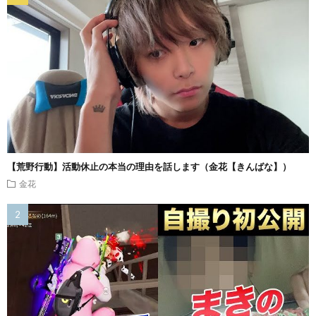
【荒野行動】活動休止の本当の理由を話します（金花【きんばな】）
金花