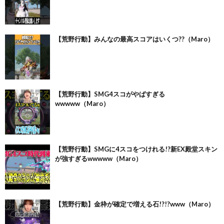
【荒野行動】みんなの最高スコアはいくつ??（Maro）
【荒野行動】SMG4スコがやばすぎる
wwwww（Maro）
【荒野行動】SMGに4スコをつけれる!?新EX殿堂スキン
が強すぎるwwwww（Maro）
【荒野行動】金枠が確定で増える石!?!?www（Maro）