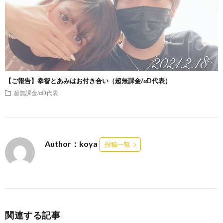
【ご報告】拳智とあみはお付き合い（超無課金/αD代表）
超無課金/αD代表
Author：koya
投稿一覧
関連する記事