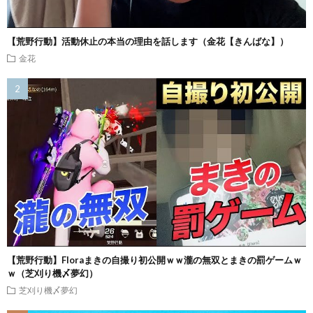
【荒野行動】活動休止の本当の理由を話します（金花【きんばな】）
金花
【荒野行動】Floraまきの自撮り初公開ｗｗ瀧の無双とまきの罰ゲームｗ
ｗ（芝刈り機〆夢幻）
芝刈り機〆夢幻