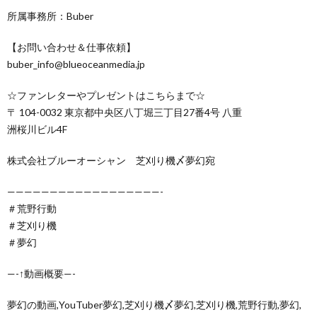
所属事務所：Buber
【お問い合わせ＆仕事依頼】
buber_info@blueoceanmedia.jp
☆ファンレターやプレゼントはこちらまで☆
〒 104-0032 東京都中央区八丁堀三丁目27番4号 八重
洲桜川ビル4F
株式会社ブルーオーシャン 芝刈り機〆夢幻宛
——————————————————-
＃荒野行動
＃芝刈り機
＃夢幻
—-↑動画概要—-
夢幻の動画,YouTuber夢幻,芝刈り機〆夢幻,芝刈り機,荒野行動,夢幻,