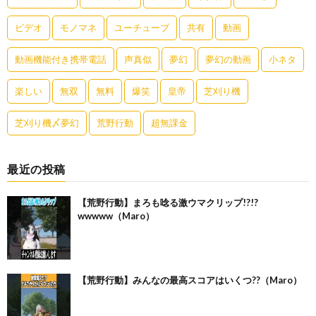
ビデオ
モノマネ
ユーチューブ
共有
動画
動画機能付き携帯電話
声真似
夢幻
夢幻の動画
小ネタ
楽しい
無双
無料
爆笑
皇帝
芝刈り機
芝刈り機〆夢幻
荒野行動
超無課金
最近の投稿
【荒野行動】まろも唸る激ウマクリップ!?!?
wwwww（Maro）
【荒野行動】みんなの最高スコアはいくつ??（Maro）