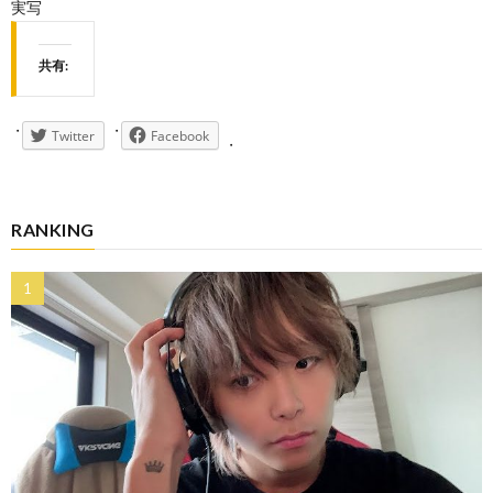
実写
共有:
Twitter
Facebook
RANKING