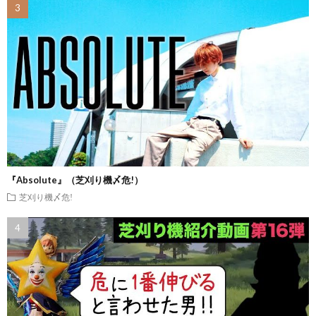
『Absolute』（芝刈り機〆危!）
芝刈り機〆危!