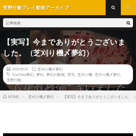
荒野行動プレイ動画アーカイブ
【実写】今までありがとうございま
した。（芝刈り機〆夢幻）
2020.09.01
芝刈り機〆夢幻
YouTuber夢幻
,
夢幻
,
夢幻の動画
,
実写
,
芝刈り機
,
芝刈り機〆夢幻
,
荒野行動
芝刈り機〆夢幻
【実写】今までありがとうございました
HOME