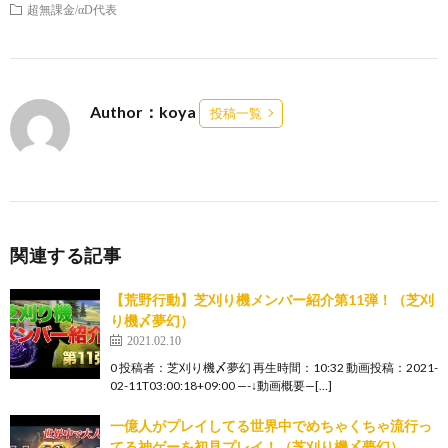
超無課金/αD代表
Author：koya
投稿一覧
関連する記事
【荒野行動】芝刈り機メンバー紹介第11弾！（芝刈
り機〆夢幻）
2021.02.10
0 投稿者：芝刈り機〆夢幻 再生時間：10:32 動画投稿：2021-
02-11T03:00:18+09:00 —-↓動画概要—[…]
一億人がプレイしてる世界中でめちゃくちゃ流行っ
てる神ゲーを初見プレイ！（芝刈り機〆夢幻）