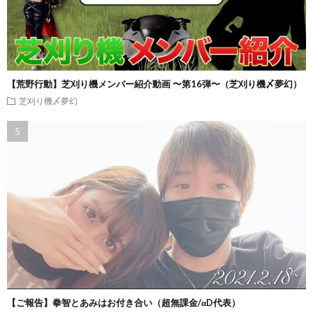
【荒野行動】芝刈り機メンバー紹介動画 〜第16弾〜（芝刈り機〆夢幻）
芝刈り機〆夢幻
【ご報告】拳智とあみはお付き合い（超無課金/αD代表）