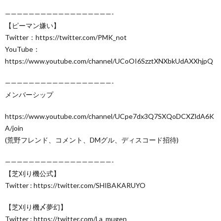
——————————————————-
【ピーマン嫌い】
Twitter：https://twitter.com/PMK_not
YouTube：
https://www.youtube.com/channel/UCoOI6SzztXNXbkUdAXXhjpQ
——————————————————-
メンバーシップ
https://www.youtube.com/channel/UCpe7dx3Q7SXQoDCXZldA6K
A/join
(荒野フレンド、コメント、DMグル、ディスコード招待)
——————————————————-
【芝刈り機公式】
Twitter : https://twitter.com/SHIBAKARUYO
【芝刈り機〆夢幻】
Twitter : https://twitter.com/La_mugen