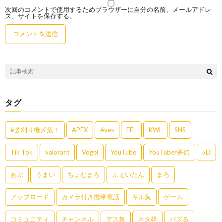
次回のコメントで使用するためブラウザーに自分の名前、メールアドレ
ス、サイトを保存する。
タグ
#芝刈り機〆危！
APEX
Aves
FFL
KWL
SNS
Tik Tok
valorant
Vogel
YouTube
YouTuber夢幻
αD
あぶ
うまい
ちょむまろ
ふぇいたん
まろ
アップロード
カメラ付き携帯電話
キル集
ゲーム
コミュニティ
チャンネル
デス集
ネタ枠
バズる