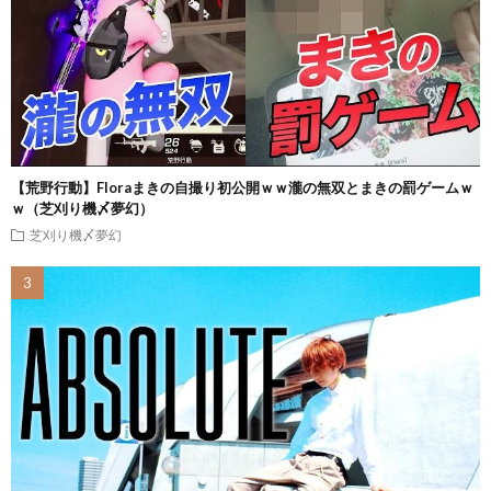
【荒野行動】Floraまきの自撮り初公開ｗｗ瀧の無双とまきの罰ゲームｗ
ｗ（芝刈り機〆夢幻）
芝刈り機〆夢幻