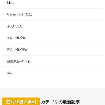
Maro
Ojisan【おじぽん】
ふぇいたん
芝刈り機〆危!
芝刈り機〆夢幻
超無課金/αD代表
金花
芝刈り機〆夢幻
カテゴリの最新記事