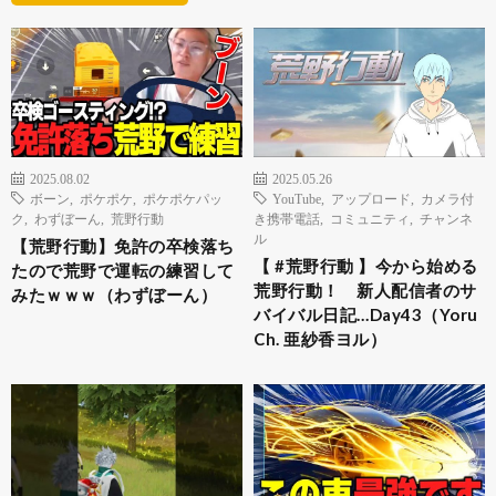
2025.08.02
2025.05.26
ボーン
,
ポケポケ
,
ポケポケパッ
YouTube
,
アップロード
,
カメラ付
ク
,
わずぼーん
,
荒野行動
き携帯電話
,
コミュニティ
,
チャンネ
ル
【荒野行動】免許の卒検落ち
【 #荒野行動 】今から始める
たので荒野で運転の練習して
荒野行動！ 新人配信者のサ
みたｗｗｗ（わずぼーん）
バイバル日記…Day43（Yoru
Ch. 亜紗香ヨル）