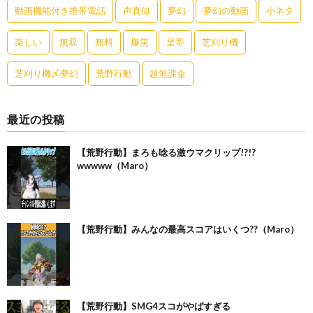
動画機能付き携帯電話
声真似
夢幻
夢幻の動画
小ネタ
楽しい
無双
無料
爆笑
皇帝
芝刈り機
芝刈り機〆夢幻
荒野行動
超無課金
最近の投稿
【荒野行動】まろも唸る激ウマクリップ!?!?
wwwww（Maro）
【荒野行動】みんなの最高スコアはいくつ??（Maro）
【荒野行動】SMG4スコがやばすぎる