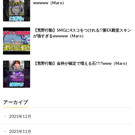
wwwww（Maro）
【荒野行動】SMGに4スコをつけれる!?新EX殿堂スキン
が強すぎるwwwww（Maro）
【荒野行動】金枠が確定で増える石!?!?www（Maro）
アーカイブ
2025年12月
2025年11月