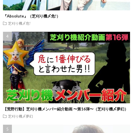
『Absolute』（芝刈り機〆危!）
芝刈り機〆危!
【荒野行動】芝刈り機メンバー紹介動画 〜第16弾〜（芝刈り機〆夢幻）
芝刈り機〆夢幻