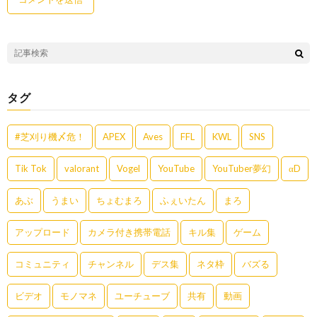
タグ
#芝刈り機〆危！
APEX
Aves
FFL
KWL
SNS
Tik Tok
valorant
Vogel
YouTube
YouTuber夢幻
αD
あぶ
うまい
ちょむまろ
ふぇいたん
まろ
アップロード
カメラ付き携帯電話
キル集
ゲーム
コミュニティ
チャンネル
デス集
ネタ枠
バズる
ビデオ
モノマネ
ユーチューブ
共有
動画