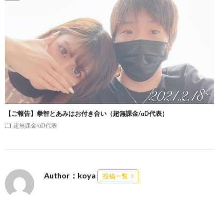
【ご報告】拳智とあみはお付き合い（超無課金/αD代表）
超無課金/αD代表
Author：koya
投稿一覧