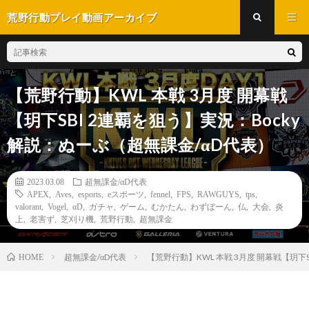
荒野行動プレイ動画アーカイブ
【荒野行動】KWL 本戦 3月度 開幕戦
【玥下SBI 2連覇を狙う】実況：Bocky
解説：ぬーぶ（超無課金/αD代表）
2023.03.08
超無課金/αD代表
APEX
,
Aves
,
esports
,
eスポーツ
,
fennel
,
FPS
,
RAWGUYS
,
tps
,
valorant
,
Vogel
,
αD
,
ガチャ
,
ゲーム
,
むかたん
,
わずぼーん
,
仏
,
大会
,
炎
上
,
老害ず
,
芝刈り機
,
荒野行動
,
超無課金
超無課金/αD代表
【荒野行動】KWL 本戦 3月度 開幕戦【玥下S
HOME