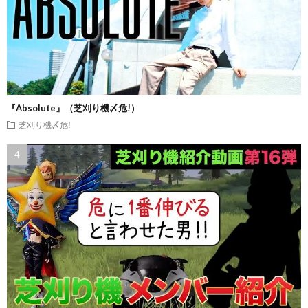
『Absolute』（芝刈り機〆危!）
芝刈り機〆危!