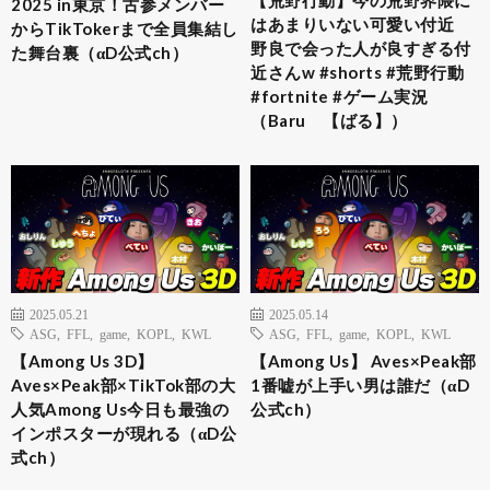
2025 in東京！古参メンバー
はあまりいない可愛い付近
からTikTokerまで全員集結し
野良で会った人が良すぎる付
た舞台裏（αD公式ch）
近さんw #shorts #荒野行動
#fortnite #ゲーム実況
（Baru 【ばる】）
2025.05.21
2025.05.14
ASG
,
FFL
,
game
,
KOPL
,
KWL
ASG
,
FFL
,
game
,
KOPL
,
KWL
【Among Us 3D】
【Among Us】 Aves×Peak部
Aves×Peak部×TikTok部の大
1番嘘が上手い男は誰だ（αD
人気Among Us今日も最強の
公式ch）
インポスターが現れる（αD公
式ch）