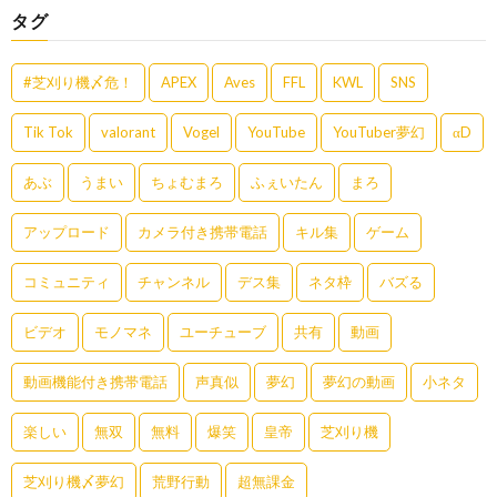
タグ
#芝刈り機〆危！
APEX
Aves
FFL
KWL
SNS
Tik Tok
valorant
Vogel
YouTube
YouTuber夢幻
αD
あぶ
うまい
ちょむまろ
ふぇいたん
まろ
アップロード
カメラ付き携帯電話
キル集
ゲーム
コミュニティ
チャンネル
デス集
ネタ枠
バズる
ビデオ
モノマネ
ユーチューブ
共有
動画
動画機能付き携帯電話
声真似
夢幻
夢幻の動画
小ネタ
楽しい
無双
無料
爆笑
皇帝
芝刈り機
芝刈り機〆夢幻
荒野行動
超無課金