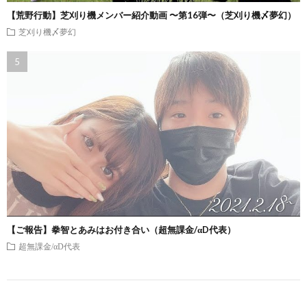
【荒野行動】芝刈り機メンバー紹介動画 〜第16弾〜（芝刈り機〆夢幻）
芝刈り機〆夢幻
【ご報告】拳智とあみはお付き合い（超無課金/αD代表）
超無課金/αD代表