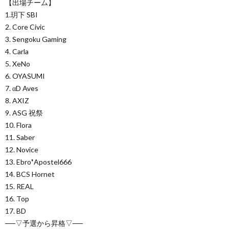
【出場チーム】
1.玥下 SBI
2. Core Civic
3. Sengoku Gaming
4. Carla
5. XeNo
6. OYASUMI
7. αD Aves
8. AXIZ
9. ASG 祝祭
10. Flora
11. Saber
12. Novice
13. Ebro❜Apostel666
14. BCS Hornet
15. REAL
16. Top
17. BD
──▽予選から昇格▽──