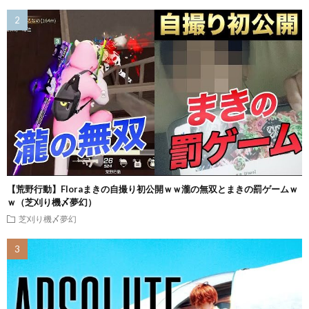
【荒野行動】Floraまきの自撮り初公開ｗｗ瀧の無双とまきの罰ゲームｗ
ｗ（芝刈り機〆夢幻）
芝刈り機〆夢幻