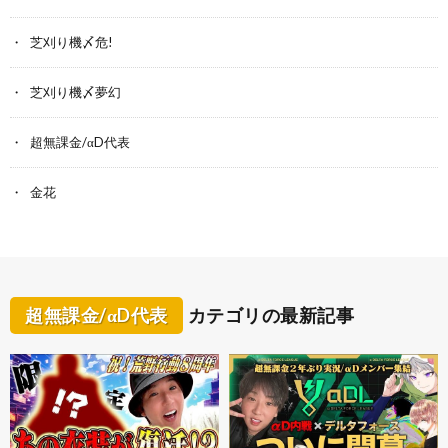
芝刈り機〆危!
芝刈り機〆夢幻
超無課金/αD代表
金花
超無課金/αD代表
カテゴリの最新記事