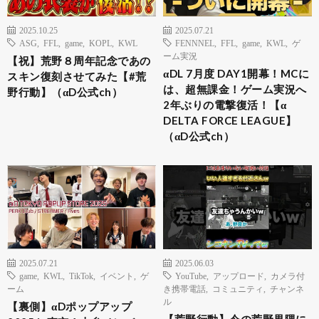
2025.10.25
2025.07.21
ASG
,
FFL
,
game
,
KOPL
,
KWL
FENNNEL
,
FFL
,
game
,
KWL
,
ゲ
ーム実況
【祝】荒野８周年記念であの
αDL 7月度 DAY1開幕！MCに
スキン復刻させてみた【#荒
は、超無課金！ゲーム実況へ
野行動】（αD公式ch）
2年ぶりの電撃復活！【α
DELTA FORCE LEAGUE】
（αD公式ch）
2025.07.21
2025.06.03
game
,
KWL
,
TikTok
,
イベント
,
ゲ
YouTube
,
アップロード
,
カメラ付
ーム
き携帯電話
,
コミュニティ
,
チャンネ
ル
【裏側】αDポップアップ
【荒野行動】今の荒野界隈に