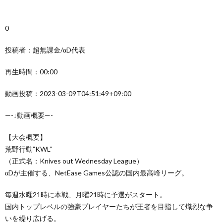
0
投稿者：超無課金/αD代表
再生時間：00:00
動画投稿：2023-03-09T04:51:49+09:00
—-↓動画概要—-
【大会概要】
荒野行動”KWL”
（正式名：Knives out Wednesday League）
αDが主催する、NetEase Games公認の国内最高峰リーグ。
毎週水曜21時に本戦、月曜21時に予選がスタート。
国内トップレベルの強豪プレイヤーたちが王者を目指して熾烈な争
いを繰り広げる。