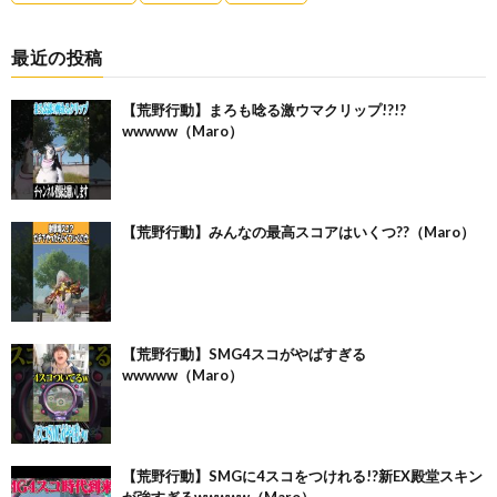
最近の投稿
【荒野行動】まろも唸る激ウマクリップ!?!?
wwwww（Maro）
【荒野行動】みんなの最高スコアはいくつ??（Maro）
【荒野行動】SMG4スコがやばすぎる
wwwww（Maro）
【荒野行動】SMGに4スコをつけれる!?新EX殿堂スキン
が強すぎるwwwww（Maro）