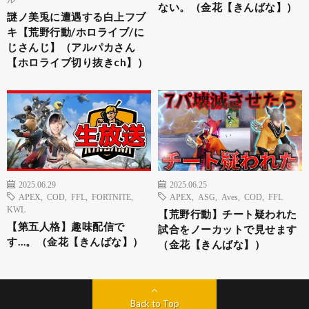
ない。（金花【きんばな】）
謎ノ美兎に遭遇する白上フブ
キ【荒野行動/ホロライブ/に
じさんじ】（アルパカさん
【ホロライブ切り抜きch】）
2025.06.29
2025.06.25
APEX
,
COD
,
FFL
,
FORTNITE
,
APEX
,
ASG
,
Aves
,
COD
,
FFL
KWL
【荒野行動】チート疑われた
【第五人格】趣味配信で
試合をノーカットで見せます
す…。（金花【きんばな】）
（金花【きんばな】）
Back to Top