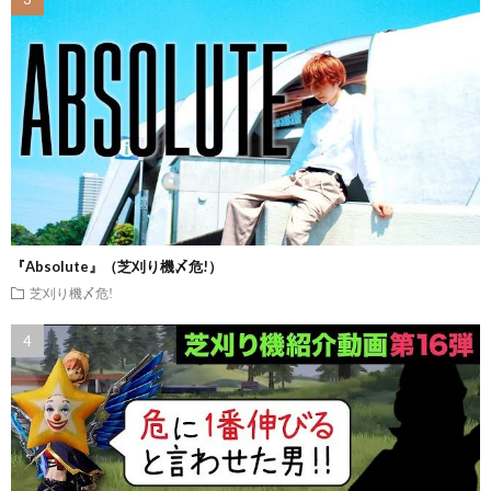
『Absolute』（芝刈り機〆危!）
芝刈り機〆危!