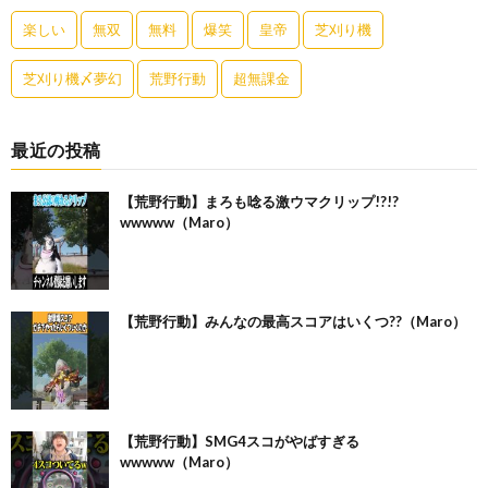
楽しい
無双
無料
爆笑
皇帝
芝刈り機
芝刈り機〆夢幻
荒野行動
超無課金
最近の投稿
【荒野行動】まろも唸る激ウマクリップ!?!?
wwwww（Maro）
【荒野行動】みんなの最高スコアはいくつ??（Maro）
【荒野行動】SMG4スコがやばすぎる
wwwww（Maro）