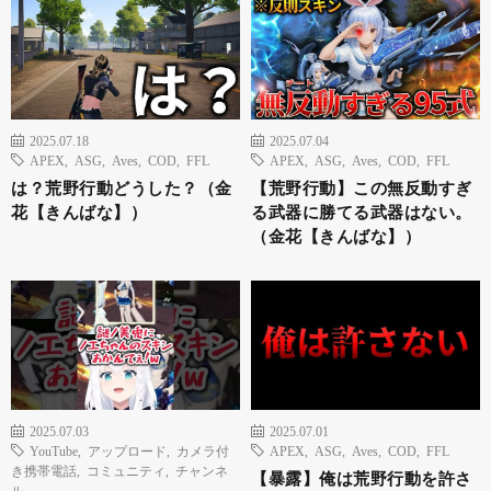
2025.07.18
2025.07.04
APEX
,
ASG
,
Aves
,
COD
,
FFL
APEX
,
ASG
,
Aves
,
COD
,
FFL
は？荒野行動どうした？（金
【荒野行動】この無反動すぎ
花【きんばな】）
る武器に勝てる武器はない。
（金花【きんばな】）
2025.07.03
2025.07.01
YouTube
,
アップロード
,
カメラ付
APEX
,
ASG
,
Aves
,
COD
,
FFL
き携帯電話
,
コミュニティ
,
チャンネ
【暴露】俺は荒野行動を許さ
ル