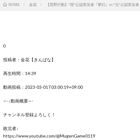
金花
【荒野行動】"現"公認実況者『夢幻』vs "元"公認実
HOME
0
投稿者：金花【きんばな】
再生時間：14:39
動画投稿：2023-03-01T03:00:19+09:00
—-↓動画概要—-
チャンネル登録よろしく！
敗北者↓
https://www.youtube.com/@MugenGame0119