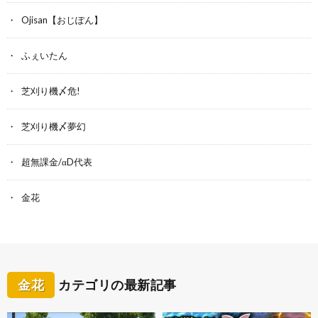
Ojisan【おじぽん】
ふぇいたん
芝刈り機〆危!
芝刈り機〆夢幻
超無課金/αD代表
金花
金花
カテゴリの最新記事