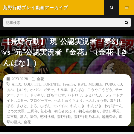
荒野行動プレイ動画アーカイブ
【荒野行動】”現”公認実況者『夢幻』
vs “元”公認実況者『金花』（金花【き
んばな】）
2023.02.28
金花
APEX
,
COD
,
FFL
,
FORTNITE
,
FreeFire
,
KWL
,
MOBILE
,
PUBG
,
αD
,
あぶ
,
おにや
,
オパシ
,
ガチャ
,
キル集
,
きんばな
,
こうやこうどう
,
チー
ター
,
チート
,
ドッキリ
,
ぱちーじす
,
バトロワ
,
ふぇいたん
,
フォートナ
イト
,
ぶるー
,
プロゲーマー
,
へんしゅうちょう
,
へんしゅう長
,
ほとけ
,
ぼる
,
まひと
,
まろ
,
むげん
,
モバイル
,
れんにき
,
れんぴき
,
わずぼーん
,
七つの大罪
,
三周年
,
初心者
,
初心者のふり
,
初心者の振り
,
夢幻
,
手元
,
暴言厨
,
潜入
,
皇帝
,
芝刈り機
,
荒野行動
,
荒野行動乃木坂
,
超無課金
,
進
撃の巨人
,
金花