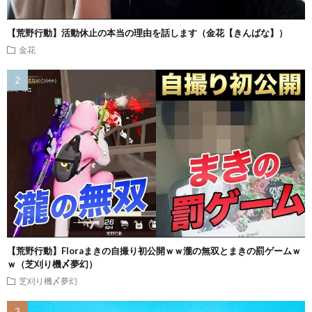
【荒野行動】活動休止の本当の理由を話します（金花【きんばな】）
金花
【荒野行動】Floraまきの自撮り初公開ｗｗ瀧の無双とまきの罰ゲームｗ
ｗ（芝刈り機〆夢幻）
芝刈り機〆夢幻