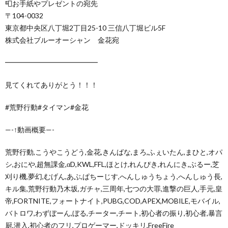
📮お手紙やプレゼントの宛先
〒104-0032
東京都中央区八丁堀2丁目25-10 三信八丁堀ビル5F
株式会社ブルーオーシャン 金花宛
━━━━━━━━━━━━━
見てくれてありがとう！！！
#荒野行動#タイマン#金花
—-↑動画概要—-
荒野行動,こうやこうどう,金花,きんばな,まろ,ふぇいたん,まひと,オパ
シ,おにや,超無課金,αD,KWL,FFL,ほとけ,れんぴき,れんにき,ぶるー,芝
刈り機,夢幻,むげん,あぶ,ぱちーじす,へんしゅうちょう,へんしゅう長,
キル集,荒野行動乃木坂,ガチャ,三周年,七つの大罪,進撃の巨人,手元,皇
帝,FORTNITE,フォートナイト,PUBG,COD,APEX,MOBILE,モバイル,
バトロワ,わずぼーん,ぼる,チーター,チート,初心者の振り,初心者,暴言
厨,潜入,初心者のフリ,プロゲーマー,ドッキリ,FreeFire