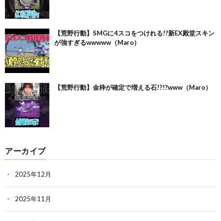
【荒野行動】SMGに4スコをつけれる!?新EX殿堂スキン
が強すぎるwwwww（Maro）
【荒野行動】金枠が確定で増える石!?!?www（Maro）
アーカイブ
2025年12月
2025年11月