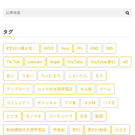
タグ
#芝刈り機〆危！
APEX
Aves
FFL
KWL
SNS
Tik Tok
valorant
Vogel
YouTube
YouTuber夢幻
αD
あぶ
うまい
ちょむまろ
ふぇいたん
まろ
アップロード
カメラ付き携帯電話
キル集
ゲーム
コミュニティ
チャンネル
デス集
ネタ枠
バズる
ビデオ
モノマネ
ユーチューブ
共有
動画
動画機能付き携帯電話
声真似
夢幻
夢幻の動画
小ネタ