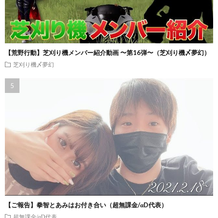
【荒野行動】芝刈り機メンバー紹介動画 〜第16弾〜（芝刈り機〆夢幻）
芝刈り機〆夢幻
【ご報告】拳智とあみはお付き合い（超無課金/αD代表）
超無課金/αD代表